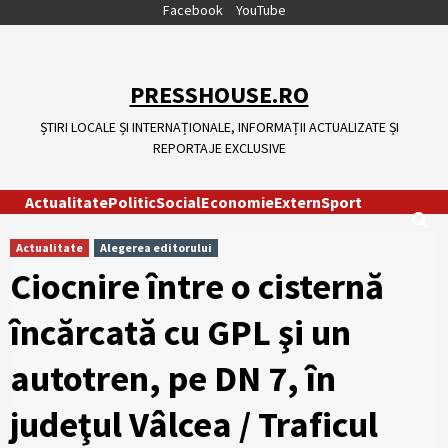
Skip
Facebook
YouTube
to
content
PRESSHOUSE.RO
ȘTIRI LOCALE ȘI INTERNAȚIONALE, INFORMAȚII ACTUALIZATE ȘI
REPORTAJE EXCLUSIVE
Actualitate
Politic
Social
Economie
Extern
Sport
Actualitate
Alegerea editorului
Ciocnire între o cisternă
încărcată cu GPL şi un
autotren, pe DN 7, în
judeţul Vâlcea / Traficul