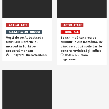
ACTUALITATE
ACTUALITATE
ALEGEREA EDITORULUI
PRINCIPALE
Vești de pe Autostrada
Se schimbă taxarea pe
Unirii A8: lucrările au
drumurile din România. De
început în forță pe
când se aplică noile tarife
sectorul montan
pentru rovinietă și TollRo
07/08/2026
Ilinca Vasilescu
07/08/2026
Klara
Ungureanu