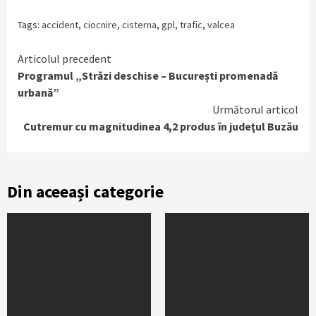
Tags:
accident
,
ciocnire
,
cisterna
,
gpl
,
trafic
,
valcea
Continue
Articolul precedent
Programul „Străzi deschise – București promenadă
Reading
urbană”
Următorul articol
Cutremur cu magnitudinea 4,2 produs în judeţul Buzău
Din aceeași categorie