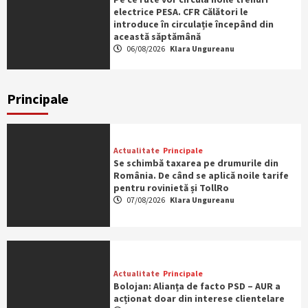
electrice PESA. CFR Călători le
introduce în circulație începând din
această săptămână
06/08/2026
Klara Ungureanu
Principale
Actualitate
Principale
Se schimbă taxarea pe drumurile din
România. De când se aplică noile tarife
pentru rovinietă și TollRo
07/08/2026
Klara Ungureanu
Actualitate
Principale
Bolojan: Alianța de facto PSD – AUR a
acționat doar din interese clientelare