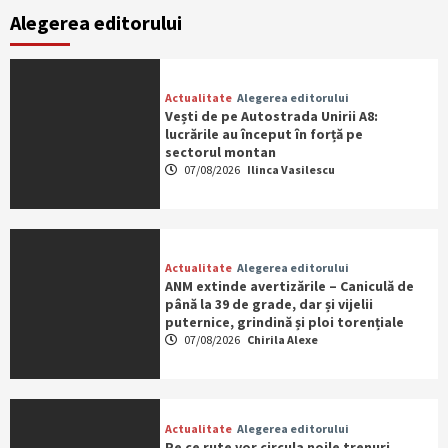
Alegerea editorului
Actualitate
Alegerea editorului
Vești de pe Autostrada Unirii A8:
lucrările au început în forță pe
sectorul montan
07/08/2026
Ilinca Vasilescu
Actualitate
Alegerea editorului
ANM extinde avertizările – Caniculă de
până la 39 de grade, dar și vijelii
puternice, grindină și ploi torențiale
07/08/2026
Chirila Alexe
Actualitate
Alegerea editorului
Pe ce rute vor circula noile trenuri