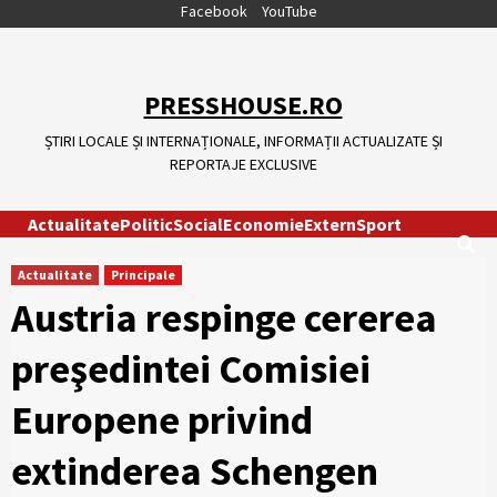
Skip
Facebook
YouTube
to
content
PRESSHOUSE.RO
ȘTIRI LOCALE ȘI INTERNAȚIONALE, INFORMAȚII ACTUALIZATE ȘI
REPORTAJE EXCLUSIVE
Actualitate
Politic
Social
Economie
Extern
Sport
Actualitate
Principale
Austria respinge cererea
preşedintei Comisiei
Europene privind
extinderea Schengen