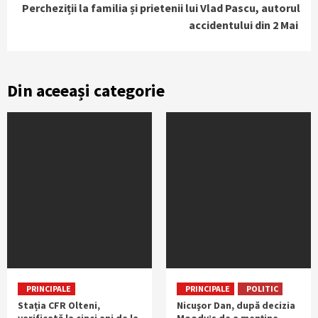
Percheziții la familia și prietenii lui Vlad Pascu, autorul
accidentului din 2 Mai
Din aceeași categorie
PRINCIPALE
PRINCIPALE
POLITIC
Stația CFR Olteni,
Nicuşor Dan, după decizia
verificată la cinci ani de la
Moody’s de a menține