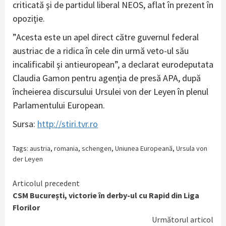
criticată şi de partidul liberal NEOS, aflat în prezent în
opoziţie.
”Acesta este un apel direct către guvernul federal
austriac de a ridica în cele din urmă veto-ul său
incalificabil şi antieuropean”, a declarat eurodeputata
Claudia Gamon pentru agenţia de presă APA, după
încheierea discursului Ursulei von der Leyen în plenul
Parlamentului European.
Sursa:
http://stiri.tvr.ro
Tags:
austria
,
romania
,
schengen
,
Uniunea Europeană
,
Ursula von
der Leyen
Continue
Articolul precedent
CSM București, victorie în derby-ul cu Rapid din Liga
Reading
Florilor
Următorul articol