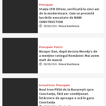
Principale
Stația CFR Olteni, verificată la cinci ani
de la modernizare. Cum se prezintă
lucrările executate de BAWI
CONSTRUCTION
08/08/2026
Ilinca Vasilescu
Principale
Politic
Nicuşor Dan, după decizia Moody’s de
a menține ratingul României: Mai avem
mult de muncă
08/08/2026
Ilinca Vasilescu
Actualitate
Principale
Noul tren PESA de la București spre
Constanța, fără aer condiționat.
Întârziere de aproape o oră în gara
Constanța