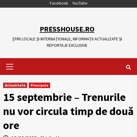
Skip
Facebook
YouTube
to
content
PRESSHOUSE.RO
ȘTIRI LOCALE ȘI INTERNAȚIONALE, INFORMAȚII ACTUALIZATE ȘI
REPORTAJE EXCLUSIVE
Primary
Menu
Actualitate
Principale
15 septembrie – Trenurile
nu vor circula timp de două
ore