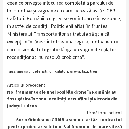
ceea ce priveşte înlocuirea completă a parcului de
locomotive şi vagoane cu care lucrează astăzi CFR
Călători. Românii, cu greu se vor întoarce în vagoane,
în astfel de condiţii. Politicienii aflaţi în fruntea
Ministerului Transporturilor ar trebuie să ştie că
excepţiile întăresc întotdeauna regula, motiv pentru
care o simplă fotografie lângă un vagon de călători
recondiţionat, nu rezolvă problema”.
Tags:
angajati
,
ceferisti
,
cfr calatori
,
greva
,
lazi
,
tren
Continue
Articolul precedent
Noi fragmente ale unei posibile drone în România au
Reading
fost găsite în zona localităților Nufărul și Victoria din
județul Tulcea
Următorul articol
Sorin Grindeanu: CNAIR a semnat astăzi contractul
pentru proiectarea lotului 3 al Drumului de mare viteză