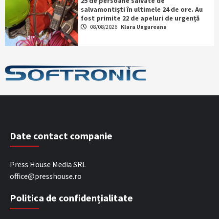
25 de persoane salvate de
salvamontiști în ultimele 24 de ore. Au
fost primite 22 de apeluri de urgență
08/08/2026
Klara Ungureanu
Date contact companie
Press House Media SRL
office@presshouse.ro
Politica de confidențialitate