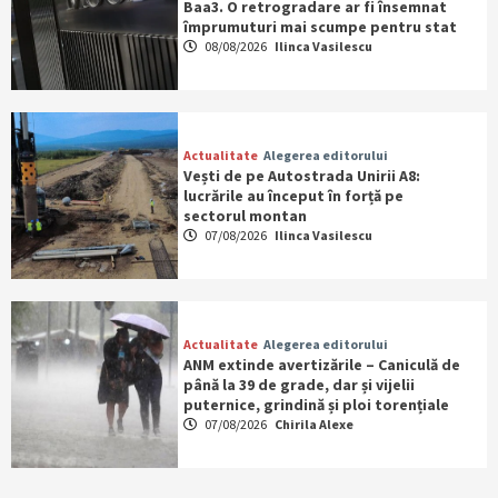
Baa3. O retrogradare ar fi însemnat
împrumuturi mai scumpe pentru stat
08/08/2026
Ilinca Vasilescu
Actualitate
Alegerea editorului
Vești de pe Autostrada Unirii A8:
lucrările au început în forță pe
sectorul montan
07/08/2026
Ilinca Vasilescu
Actualitate
Alegerea editorului
ANM extinde avertizările – Caniculă de
până la 39 de grade, dar și vijelii
puternice, grindină și ploi torențiale
07/08/2026
Chirila Alexe