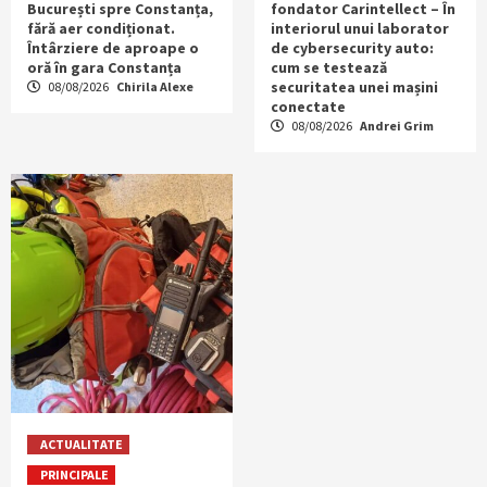
București spre Constanța,
fondator Carintellect – În
fără aer condiționat.
interiorul unui laborator
Întârziere de aproape o
de cybersecurity auto:
oră în gara Constanța
cum se testează
securitatea unei mașini
08/08/2026
Chirila Alexe
conectate
08/08/2026
Andrei Grim
ACTUALITATE
PRINCIPALE