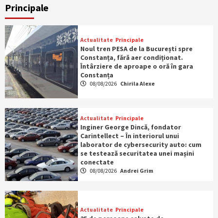
Principale
Actualitate
Principale
Noul tren PESA de la București spre
Constanța, fără aer condiționat.
Întârziere de aproape o oră în gara
Constanța
08/08/2026
Chirila Alexe
Actualitate
Principale
Inginer George Dincă, fondator
Carintellect – În interiorul unui
laborator de cybersecurity auto: cum
se testează securitatea unei mașini
conectate
08/08/2026
Andrei Grim
Actualitate
Principale