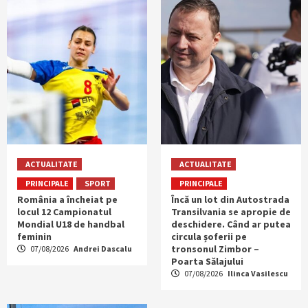
ACTUALITATE
ACTUALITATE
PRINCIPALE
SPORT
PRINCIPALE
România a încheiat pe
Încă un lot din Autostrada
locul 12 Campionatul
Transilvania se apropie de
Mondial U18 de handbal
deschidere. Când ar putea
feminin
circula șoferii pe
tronsonul Zimbor –
07/08/2026
Andrei Dascalu
Poarta Sălajului
07/08/2026
Ilinca Vasilescu