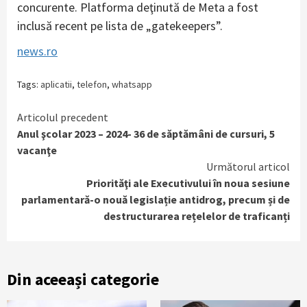
concurente. Platforma deţinută de Meta a fost
inclusă recent pe lista de „gatekeepers”.
news.ro
Tags:
aplicatii
,
telefon
,
whatsapp
Continue
Articolul precedent
Anul şcolar 2023 – 2024- 36 de săptămâni de cursuri, 5
Reading
vacanţe
Următorul articol
Priorităţi ale Executivului în noua sesiune
parlamentară-o nouă legislație antidrog, precum și de
destructurarea rețelelor de traficanți
Din aceeași categorie