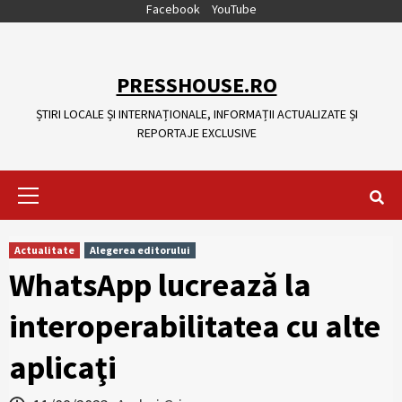
Skip
Facebook
YouTube
to
content
PRESSHOUSE.RO
ȘTIRI LOCALE ȘI INTERNAȚIONALE, INFORMAȚII ACTUALIZATE ȘI
REPORTAJE EXCLUSIVE
Primary
Menu
Actualitate
Alegerea editorului
WhatsApp lucrează la
interoperabilitatea cu alte
aplicaţi