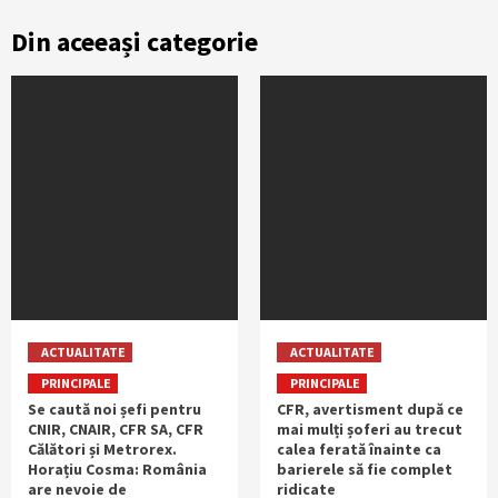
Din aceeași categorie
ACTUALITATE
ACTUALITATE
PRINCIPALE
PRINCIPALE
Se caută noi șefi pentru
CFR, avertisment după ce
CNIR, CNAIR, CFR SA, CFR
mai mulți șoferi au trecut
Călători și Metrorex.
calea ferată înainte ca
Horațiu Cosma: România
barierele să fie complet
are nevoie de
ridicate