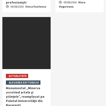
profesioniști
09/08/2026
Klara
09/08/2026
Ilinca Vasilescu
Ungureanu
ACTUALITATE
ALEGEREA EDITORULUI
Monumentul „Minerva
ocrotind artele şi
ştiinţele”, reamplasat pe
Palatul Universităţii din
Bucureşti