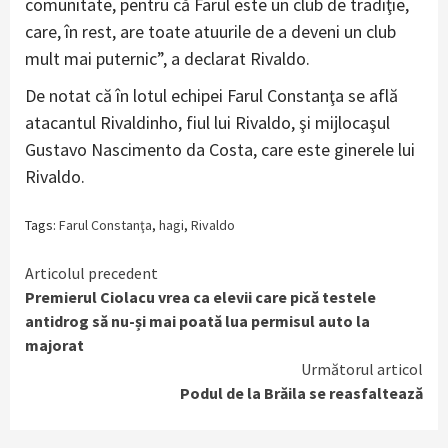
comunitate, pentru că Farul este un club de tradiţie,
care, în rest, are toate atuurile de a deveni un club
mult mai puternic”, a declarat Rivaldo.
De notat că în lotul echipei Farul Constanţa se află
atacantul Rivaldinho, fiul lui Rivaldo, şi mijlocaşul
Gustavo Nascimento da Costa, care este ginerele lui
Rivaldo.
Tags:
Farul Constanţa
,
hagi
,
Rivaldo
Continue
Articolul precedent
Premierul Ciolacu vrea ca elevii care pică testele
Reading
antidrog să nu-și mai poată lua permisul auto la
majorat
Următorul articol
Podul de la Brăila se reasfaltează