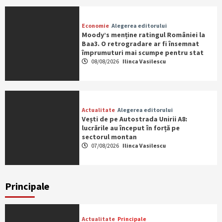
Economie
Alegerea editorului
Moody’s menține ratingul României la
Baa3. O retrogradare ar fi însemnat
împrumuturi mai scumpe pentru stat
08/08/2026
Ilinca Vasilescu
Actualitate
Alegerea editorului
Vești de pe Autostrada Unirii A8:
lucrările au început în forță pe
sectorul montan
07/08/2026
Ilinca Vasilescu
Principale
Actualitate
Principale