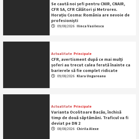
Se caută noi șefi pentru CNIR, CNAIR,
CFR SA, CFR Călători și Metrorex.
Horațiu Cosma: România are nevoie de
profesioniști
09/08/2026
Ilinca Vasilescu
Actualitate
Principale
CFR, avertisment după ce mai mulți
șoferi au trecut calea ferată înainte ca
barierele să fie complet ridicate
09/08/2026
Klara Ungureanu
Actualitate
Principale
Varianta Ocolitoare Bacău, închisă
timp de două săptămâni. Traficul va fi
deviat pe DN 2
08/08/2026
Chirila Alexe