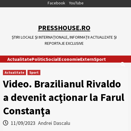
Skip
Facebook
YouTube
to
content
PRESSHOUSE.RO
ȘTIRI LOCALE ȘI INTERNAȚIONALE, INFORMAȚII ACTUALIZATE ȘI
REPORTAJE EXCLUSIVE
Actualitate
Politic
Social
Economie
Extern
Sport
Actualitate
Sport
Video. Brazilianul Rivaldo
a devenit acţionar la Farul
Constanţa
11/09/2023
Andrei Dascalu