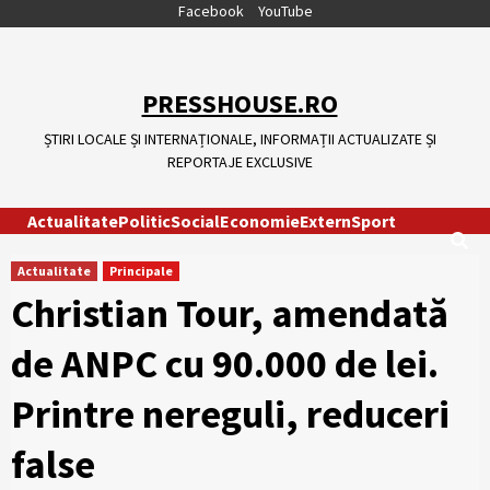
Skip
Facebook
YouTube
to
content
PRESSHOUSE.RO
ȘTIRI LOCALE ȘI INTERNAȚIONALE, INFORMAȚII ACTUALIZATE ȘI
REPORTAJE EXCLUSIVE
Actualitate
Politic
Social
Economie
Extern
Sport
Actualitate
Principale
Christian Tour, amendată
de ANPC cu 90.000 de lei.
Printre nereguli, reduceri
false