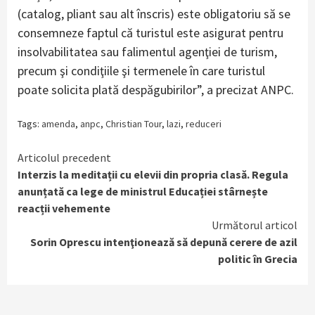
(catalog, pliant sau alt înscris) este obligatoriu să se
consemneze faptul că turistul este asigurat pentru
insolvabilitatea sau falimentul agenţiei de turism,
precum şi condiţiile şi termenele în care turistul
poate solicita plată despăgubirilor”, a precizat ANPC.
Tags:
amenda
,
anpc
,
Christian Tour
,
lazi
,
reduceri
Continue
Articolul precedent
Interzis la meditații cu elevii din propria clasă. Regula
Reading
anunțată ca lege de ministrul Educației stârnește
reacții vehemente
Următorul articol
Sorin Oprescu intenţionează să depună cerere de azil
politic în Grecia