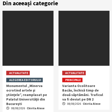
Din aceeași categorie
ACTUALITATE
ACTUALITATE
ALEGEREA EDITORULUI
PRINCIPALE
Monumentul „Minerva
Varianta Ocolitoare
ocrotind artele şi
Bacău, închisă timp de
ştiinţele”, reamplasat pe
două săptămâni. Traficul
Palatul Universităţii din
va fi deviat pe DN 2
Bucureşti
08/08/2026
Chirila Alexe
08/08/2026
Chirila Alexe