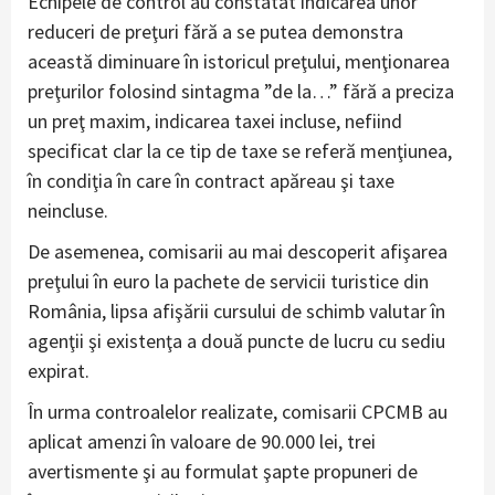
Echipele de control au constatat indicarea unor
reduceri de preţuri fără a se putea demonstra
această diminuare în istoricul preţului, menţionarea
preţurilor folosind sintagma ”de la…” fără a preciza
un preţ maxim, indicarea taxei incluse, nefiind
specificat clar la ce tip de taxe se referă menţiunea,
în condiţia în care în contract apăreau şi taxe
neincluse.
De asemenea, comisarii au mai descoperit afişarea
preţului în euro la pachete de servicii turistice din
România, lipsa afişării cursului de schimb valutar în
agenţii şi existenţa a două puncte de lucru cu sediu
expirat.
În urma controalelor realizate, comisarii CPCMB au
aplicat amenzi în valoare de 90.000 lei, trei
avertismente şi au formulat şapte propuneri de