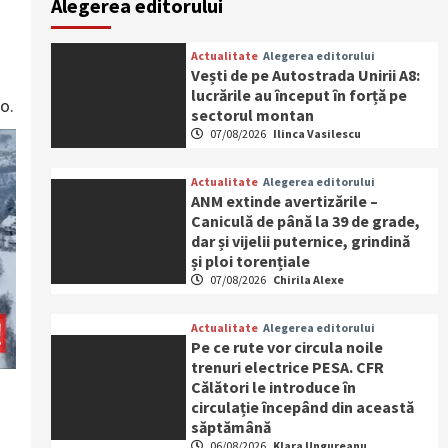
Alegerea editorului
Actualitate
Alegerea editorului
Vești de pe Autostrada Unirii A8:
lucrările au început în forță pe
o.
sectorul montan
07/08/2026
Ilinca Vasilescu
Actualitate
Alegerea editorului
ANM extinde avertizările –
Caniculă de până la 39 de grade,
dar și vijelii puternice, grindină
și ploi torențiale
07/08/2026
Chirila Alexe
Actualitate
Alegerea editorului
Pe ce rute vor circula noile
trenuri electrice PESA. CFR
Călători le introduce în
circulație începând din această
săptămână
06/08/2026
Klara Ungureanu