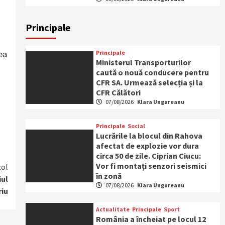
Principale
ea
Principale
Ministerul Transporturilor
caută o nouă conducere pentru
CFR SA. Urmează selecția și la
CFR Călători
07/08/2026
Klara Ungureanu
Principale
Social
Lucrările la blocul din Rahova
afectat de explozie vor dura
circa 50 de zile. Ciprian Ciucu:
Vor fi montați senzori seismici
col
în zonă
iul
07/08/2026
Klara Ungureanu
riu
Actualitate
Principale
Sport
România a încheiat pe locul 12