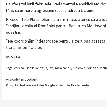
La sfârşitul lunii februarie, Parlamentul Republicii Moldov
ţării, ca urmare a agresiunii ruse la adresa Ucrainei.
Preşedintele Klaus Iohannis transmitea, atunci, că a avut
”sprijinul deplin al României pentru Republica Moldova şi 
noastră.
”Ne coordonăm îndeaproape pentru a gestiona această sit
transmis pe Twitter.
news.ro
Tags:
chisinau
,
klaus iohannis
,
lazi
,
maia sandu
,
moldova
,
romania
,
vizit
Continue
Articolul precedent
Cluj: Sărbătoarea Zilei Maghiarilor de Pretutindeni
Reading