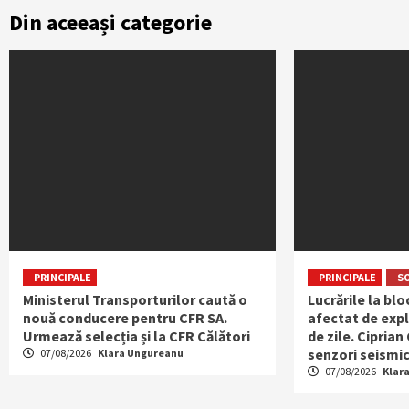
Din aceeași categorie
PRINCIPALE
PRINCIPALE
S
Ministerul Transporturilor caută o
Lucrările la bl
nouă conducere pentru CFR SA.
afectat de expl
Urmează selecția și la CFR Călători
de zile. Ciprian
senzori seismic
07/08/2026
Klara Ungureanu
07/08/2026
Klar