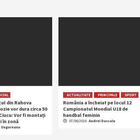
OCIAL
ACTUALITATE
PRINCIPALE
SPORT
ocul din Rahova
România a încheiat pe locul 12
ozie vor dura circa 50
Campionatul Mondial U18 de
 Ciucu: Vor fi montați
handbal feminin
i în zonă
07/08/2026
Andrei Dascalu
a Ungureanu