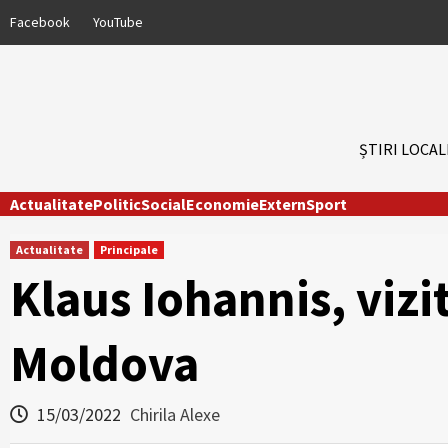
Skip
Facebook
YouTube
to
content
ȘTIRI LOCAL
Actualitate
Politic
Social
Economie
Extern
Sport
Actualitate
Principale
Klaus Iohannis, vizi
Moldova
15/03/2022
Chirila Alexe