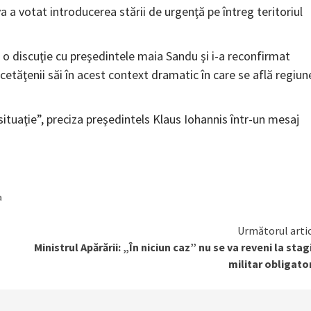
a a votat introducerea stării de urgenţă pe întreg teritoriul
 o discuţie cu preşedintele maia Sandu şi i-a reconfirmat
cetăţenii săi în acest context dramatic în care se află regiun
uaţie”, preciza preşedintels Klaus Iohannis într-un mesaj
a
Următorul arti
Ministrul Apărării: „În niciun caz” nu se va reveni la stag
militar obligato