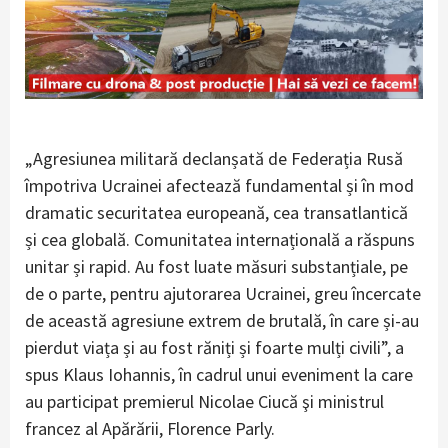
„Agresiunea militară declanșată de Federația Rusă
împotriva Ucrainei afectează fundamental și în mod
dramatic securitatea europeană, cea transatlantică
și cea globală. Comunitatea internațională a răspuns
unitar și rapid. Au fost luate măsuri substanțiale, pe
de o parte, pentru ajutorarea Ucrainei, greu încercate
de această agresiune extrem de brutală, în care și-au
pierdut viața și au fost răniți și foarte mulți civili”, a
spus Klaus Iohannis, în cadrul unui eveniment la care
au participat premierul Nicolae Ciucă şi ministrul
francez al Apărării, Florence Parly.