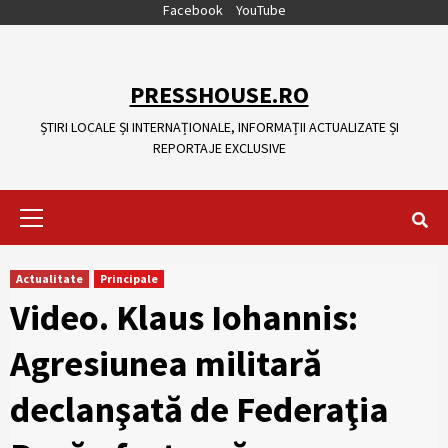
Skip
Facebook
YouTube
to
content
PRESSHOUSE.RO
ȘTIRI LOCALE ȘI INTERNAȚIONALE, INFORMAȚII ACTUALIZATE ȘI
REPORTAJE EXCLUSIVE
Primary
Menu
Actualitate
Principale
Video. Klaus Iohannis:
Agresiunea militară
declanşată de Federaţia