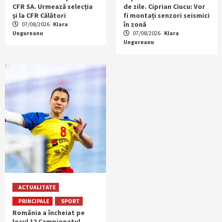
CFR SA. Urmează selecția
de zile. Ciprian Ciucu: Vor
și la CFR Călători
fi montați senzori seismici
în zonă
07/08/2026
Klara
Ungureanu
07/08/2026
Klara
Ungureanu
ACTUALITATE
PRINCIPALE
SPORT
România a încheiat pe
locul 12 Campionatul