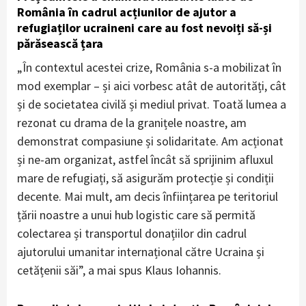
România în cadrul acțiunilor de ajutor a
refugiaților ucraineni care au fost nevoiți să-și
părăsească țara
„În contextul acestei crize, România s-a mobilizat în
mod exemplar – și aici vorbesc atât de autorități, cât
și de societatea civilă și mediul privat. Toată lumea a
rezonat cu drama de la granițele noastre, am
demonstrat compasiune și solidaritate. Am acționat
și ne-am organizat, astfel încât să sprijinim afluxul
mare de refugiați, să asigurăm protecție și condiții
decente. Mai mult, am decis înființarea pe teritoriul
țării noastre a unui hub logistic care să permită
colectarea și transportul donațiilor din cadrul
ajutorului umanitar internațional către Ucraina și
cetățenii săi”, a mai spus Klaus Iohannis.