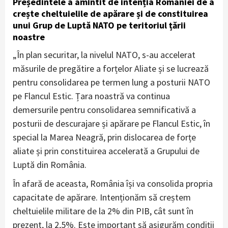
Președintele a amintit de intenția României de a
crește cheltuielile de apărare și de constituirea
unui Grup de Luptă NATO pe teritoriul țării
noastre
„În plan securitar, la nivelul NATO, s-au accelerat
măsurile de pregătire a forțelor Aliate și se lucrează
pentru consolidarea pe termen lung a posturii NATO
pe Flancul Estic. Țara noastră va continua
demersurile pentru consolidarea semnificativă a
posturii de descurajare și apărare pe Flancul Estic, în
special la Marea Neagră, prin dislocarea de forțe
aliate și prin constituirea accelerată a Grupului de
Luptă din România.
În afară de aceasta, România își va consolida propria
capacitate de apărare. Intenționăm să creștem
cheltuielile militare de la 2% din PIB, cât sunt în
prezent, la 2,5%. Este important să asigurăm condiții