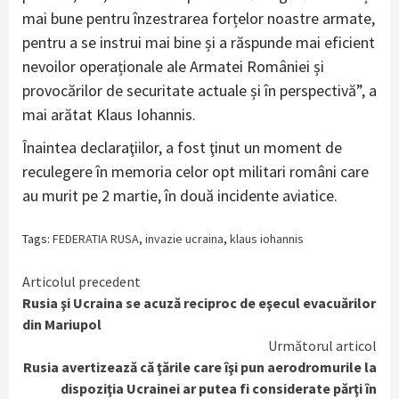
mai bune pentru înzestrarea forțelor noastre armate,
pentru a se instrui mai bine și a răspunde mai eficient
nevoilor operaționale ale Armatei României și
provocărilor de securitate actuale și în perspectivă”, a
mai arătat Klaus Iohannis.
Înaintea declaraţiilor, a fost ţinut un moment de
reculegere în memoria celor opt militari români care
au murit pe 2 martie, în două incidente aviatice.
Tags:
FEDERATIA RUSA
,
invazie ucraina
,
klaus iohannis
Continue
Articolul precedent
Rusia şi Ucraina se acuză reciproc de eşecul evacuărilor
Reading
din Mariupol
Următorul articol
Rusia avertizează că ţările care îşi pun aerodromurile la
dispoziţia Ucrainei ar putea fi considerate părţi în