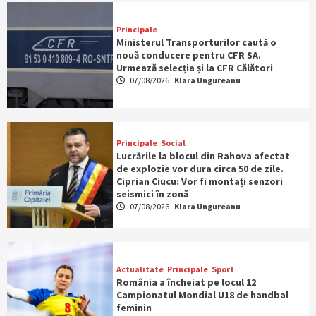
Principale
Ministerul Transporturilor caută o
nouă conducere pentru CFR SA.
Urmează selecția și la CFR Călători
07/08/2026
Klara Ungureanu
Principale
Social
Lucrările la blocul din Rahova afectat
de explozie vor dura circa 50 de zile.
Ciprian Ciucu: Vor fi montați senzori
seismici în zonă
07/08/2026
Klara Ungureanu
Actualitate
Principale
Sport
România a încheiat pe locul 12
Campionatul Mondial U18 de handbal
feminin