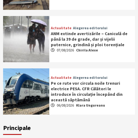
Actualitate
Alegerea editorului
ANM extinde avertizările – Caniculă de
până la 39 de grade, dar și vijelii
puternice, grindină și ploi torențiale
07/08/2026
Chirila Alexe
Actualitate
Alegerea editorului
Pe ce rute vor circula noile trenuri
electrice PESA. CFR Călători le
introduce în circulație începând din
această săptămână
06/08/2026
Klara Ungureanu
Principale