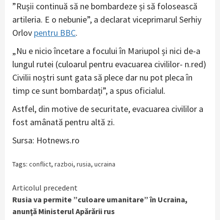
”Rușii continuă să ne bombardeze și să folosească
artileria. E o nebunie”, a declarat viceprimarul Serhiy
Orlov
pentru BBC
.
„Nu e nicio încetare a focului în Mariupol și nici de-a
lungul rutei (culoarul pentru evacuarea civililor- n.red)
Civilii noștri sunt gata să plece dar nu pot pleca în
timp ce sunt bombardați”, a spus oficialul.
Astfel, din motive de securitate, evacuarea civililor a
fost amânată pentru altă zi.
Sursa: Hotnews.ro
Tags:
conflict
,
razboi
,
rusia
,
ucraina
Continue
Articolul precedent
Rusia va permite ”culoare umanitare” în Ucraina,
Reading
anunţă Ministerul Apărării rus