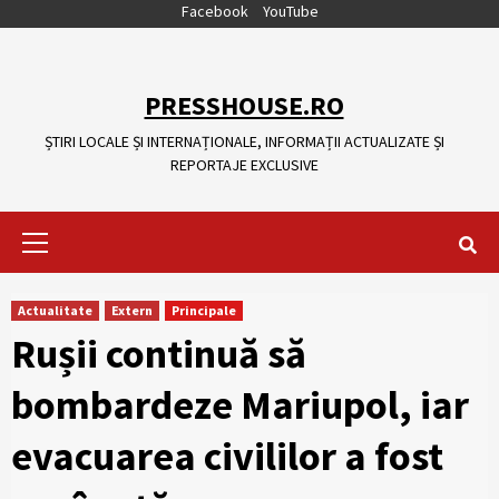
Skip
Facebook
YouTube
to
content
PRESSHOUSE.RO
ȘTIRI LOCALE ȘI INTERNAȚIONALE, INFORMAȚII ACTUALIZATE ȘI
REPORTAJE EXCLUSIVE
Primary
Menu
Actualitate
Extern
Principale
Rușii continuă să
bombardeze Mariupol, iar
evacuarea civililor a fost