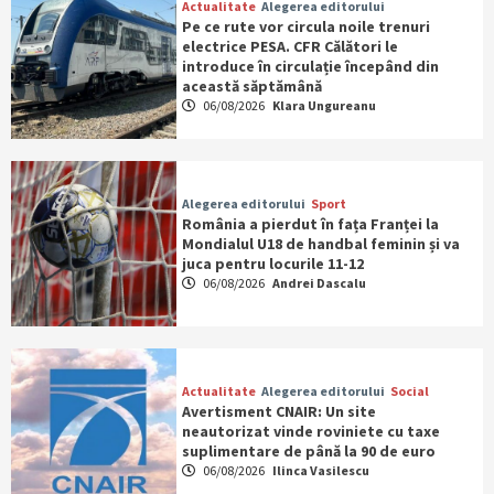
Actualitate
Alegerea editorului
Pe ce rute vor circula noile trenuri
electrice PESA. CFR Călători le
introduce în circulație începând din
această săptămână
06/08/2026
Klara Ungureanu
Alegerea editorului
Sport
România a pierdut în fața Franței la
Mondialul U18 de handbal feminin și va
juca pentru locurile 11-12
06/08/2026
Andrei Dascalu
Actualitate
Alegerea editorului
Social
Avertisment CNAIR: Un site
neautorizat vinde roviniete cu taxe
suplimentare de până la 90 de euro
06/08/2026
Ilinca Vasilescu