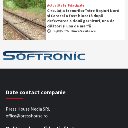
Actualitate
Principale
Circulația trenurilor între Roșiori Nord
și Caracal a fost blocată după
defectarea a două garnituri, una de
călători și una de marfă
06/08/2026
Ilinca Vasilescu
Date contact companie
Press House Media SRL
office@presshouse.ro