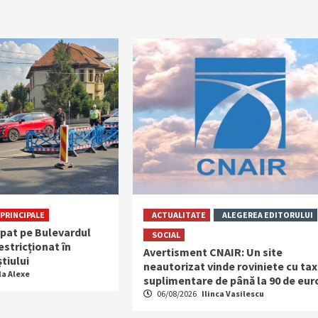
PRINCIPALE
ACTUALITATE
ALEGEREA EDITORULUI
rpat pe Bulevardul
SOCIAL
restricționat în
Avertisment CNAIR: Un site
tiului
neautorizat vinde roviniete cu ta
la Alexe
suplimentare de până la 90 de eur
06/08/2026
Ilinca Vasilescu