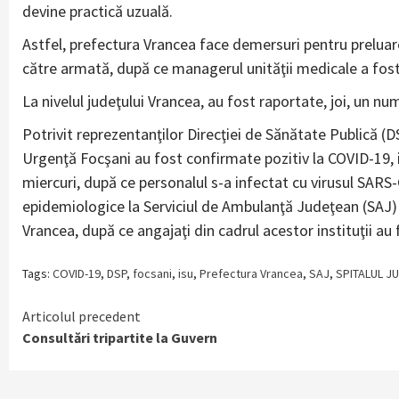
devine practică uzuală.
Astfel, prefectura Vrancea face demersuri pentru prelua
către armată, după ce managerul unităţii medicale a fost
La nivelul judeţului Vrancea, au fost raportate, joi, un 
Potrivit reprezentanţilor Direcţiei de Sănătate Publică (
Urgenţă Focşani au fost confirmate pozitiv la COVID-19, ia
miercuri, după ce personalul s-a infectat cu virusul SA
epidemiologice la Serviciul de Ambulanţă Judeţean (SAJ) 
Vrancea, după ce angajaţi din cadrul acestor instituţii au 
Tags:
COVID-19
,
DSP
,
focsani
,
isu
,
Prefectura Vrancea
,
SAJ
,
SPITALUL J
Continue
Articolul precedent
Consultări tripartite la Guvern
Reading