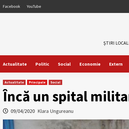
Skip
Facebook
YouTube
to
content
ȘTIRI LOCAL
Actualitate
Politic
Social
Economie
Extern
Actualitate
Principale
Social
Încă un spital milita
09/04/2020
Klara Ungureanu