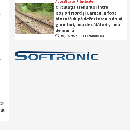
Actualitate
Principale
Circulația trenurilor între
Roșiori Nord și Caracal a fost
e
blocată după defectarea a două
garnituri, una de călători și una
de marfă
06/08/2026
Ilinca Vasilescu
e
e
col
sul