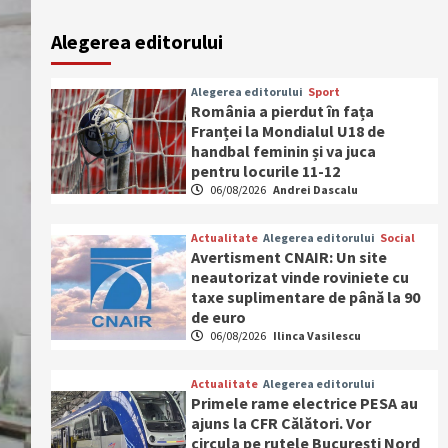
Alegerea editorului
Alegerea editorului
Sport
România a pierdut în fața
Franței la Mondialul U18 de
handbal feminin și va juca
pentru locurile 11-12
06/08/2026
Andrei Dascalu
Actualitate
Alegerea editorului
Social
Avertisment CNAIR: Un site
neautorizat vinde roviniete cu
taxe suplimentare de până la 90
de euro
06/08/2026
Ilinca Vasilescu
Actualitate
Alegerea editorului
Primele rame electrice PESA au
ajuns la CFR Călători. Vor
circula pe rutele București Nord