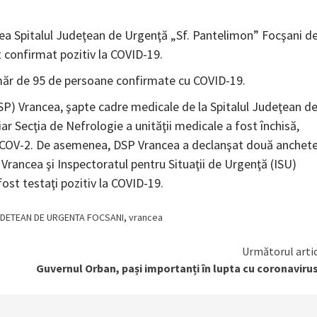
rea Spitalul Judeţean de Urgenţă „Sf. Pantelimon” Focşani d
 confirmat pozitiv la COVID-19.
număr de 95 de persoane confirmate cu COVID-19.
DSP) Vrancea, şapte cadre medicale de la Spitalul Judeţean d
r Secţia de Nefrologie a unităţii medicale a fost închisă,
RS-COV-2. De asemenea, DSP Vrancea a declanşat două anchet
Vrancea şi Inspectoratul pentru Situaţii de Urgenţă (ISU)
fost testaţi pozitiv la COVID-19.
UDETEAN DE URGENTA FOCSANI
,
vrancea
Următorul arti
Guvernul Orban, pași importanți în lupta cu coronaviru