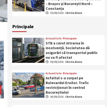
– Brașov și București Nord –
Constanța
05/08/2026
Chirila Alexe
Principale
Actualitate
Principale
STB a cerut intrarea în
insolvență. Societatea dă
asigurări că transportul public
nu va fi afectat
06/08/2026
Chirila Alexe
Actualitate
Principale
Asfaltul s-a surpat pe
Bulevardul Eroilor. Trafic
restricționat în centrul
Bucureștiului
06/08/2026
Chirila Alexe