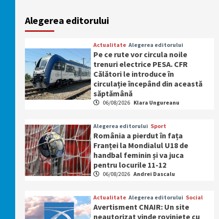
Alegerea editorului
Actualitate
Alegerea editorului
Pe ce rute vor circula noile
trenuri electrice PESA. CFR
Călători le introduce în
circulație începând din această
săptămână
06/08/2026
Klara Ungureanu
Alegerea editorului
Sport
România a pierdut în fața
Franței la Mondialul U18 de
handbal feminin și va juca
pentru locurile 11-12
06/08/2026
Andrei Dascalu
Actualitate
Alegerea editorului
Social
Avertisment CNAIR: Un site
neautorizat vinde roviniete cu