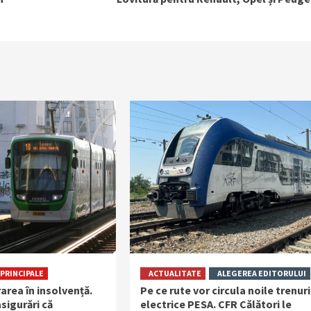
PRINCIPALE
ACTUALITATE
ALEGEREA EDITORULUI
rarea în insolvență.
Pe ce rute vor circula noile trenuri
sigurări că
electrice PESA. CFR Călători le