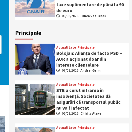
taxe suplimentare de până la 90
de euro
06/08/2026
Ilinca Vasilescu
Principale
Actualitate
Principale
Bolojan: Alianța de facto PSD –
AUR a acționat doar din
interese clientelare
07/08/2026
Andrei Grim
Actualitate
Principale
STB a cerut intrarea în
insolvență. Societatea dă
asigurări că transportul public
nu va fi afectat
06/08/2026
Chirila Alexe
Actualitate
Principale