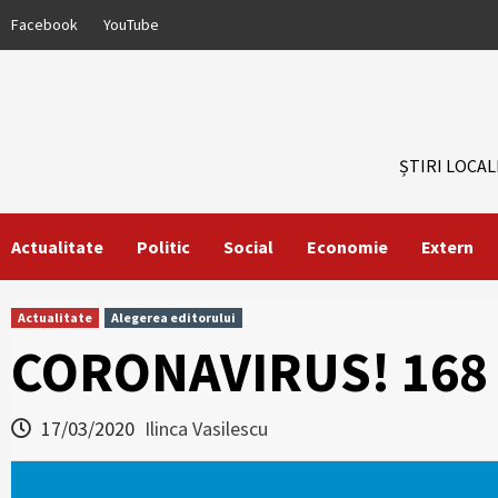
Skip
Facebook
YouTube
to
content
ȘTIRI LOCAL
Actualitate
Politic
Social
Economie
Extern
Actualitate
Alegerea editorului
CORONAVIRUS! 168 d
17/03/2020
Ilinca Vasilescu