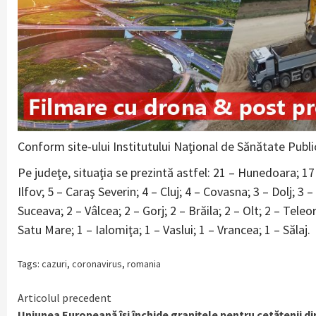
Conform site-ului Institutului Naţional de Sănătate Publi
Pe judeţe, situaţia se prezintă astfel: 21 – Hunedoara; 17 
Ilfov; 5 – Caraş Severin; 4 – Cluj; 4 – Covasna; 3 – Dolj; 3
Suceava; 2 – Vâlcea; 2 – Gorj; 2 – Brăila; 2 – Olt; 2 – Tel
Satu Mare; 1 – Ialomiţa; 1 – Vaslui; 1 – Vrancea; 1 – Sălaj.
Tags:
cazuri
,
coronavirus
,
romania
Continue
Articolul precedent
Uniunea Europeană își închide granițele pentru cetățenii di