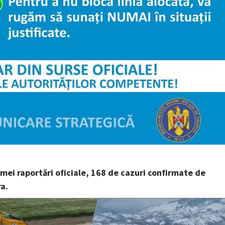
imei raportări oficiale, 168 de cazuri confirmate de
a.