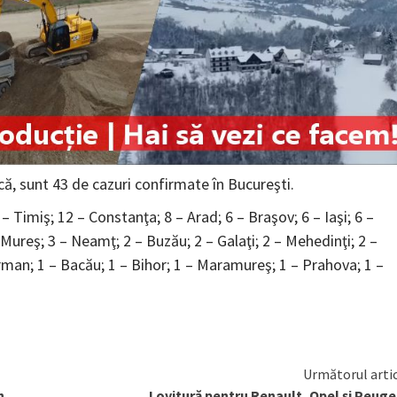
că, sunt 43 de cazuri confirmate în Bucureşti.
– Timiş; 12 – Constanţa; 8 – Arad; 6 – Braşov; 6 – Iaşi; 6 –
 – Mureş; 3 – Neamţ; 2 – Buzău; 2 – Galaţi; 2 – Mehedinţi; 2 –
eorman; 1 – Bacău; 1 – Bihor; 1 – Maramureş; 1 – Prahova; 1 –
Următorul arti
n
Lovitură pentru Renault, Opel și Peug