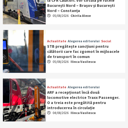
la CFR Călători. Vor circula pe rutele
București Nord – Brașov și București
Nord – Constanța
05/08/2026
Chirila Alexe
Actualitate
Alegerea editorului
Social
STB pregătește sancțiuni pentru
călătorii care fac zgomot în mijloacele
de transport în comun
05/08/2026
Ilinca Vasilescu
Actualitate
Alegerea editorului
ARF a recepționat încă două
locomotive electrice Traxx Passenger.
O a treia este pregătită pentru
introducerea în circulație
04/08/2026
Ilinca Vasilescu