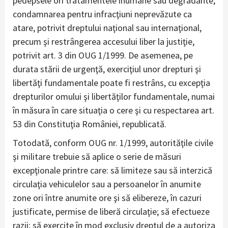
pedepsele ori tratamentele inumane sau degradante,
condamnarea pentru infracţiuni neprevăzute ca
atare, potrivit dreptului naţional sau internaţional,
precum şi restrângerea accesului liber la justiţie,
potrivit art. 3 din OUG 1/1999. De asemenea, pe
durata stării de urgenţă, exerciţiul unor drepturi şi
libertăţi fundamentale poate fi restrâns, cu excepţia
drepturilor omului şi libertăţilor fundamentale, numai
în măsura în care situaţia o cere şi cu respectarea art.
53 din Constituţia României, republicată.
Totodată, conform OUG nr. 1/1999, autorităţile civile
şi militare trebuie să aplice o serie de măsuri
excepţionale printre care: să limiteze sau să interzică
circulaţia vehiculelor sau a persoanelor în anumite
zone ori între anumite ore şi să elibereze, în cazuri
justificate, permise de liberă circulaţie; să efectueze
razii; să exercite în mod exclusiv dreptul de a autoriza