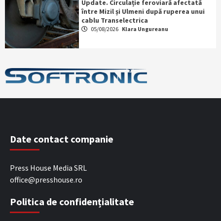
Update. Circulație feroviară afectată
între Mizil și Ulmeni după ruperea unui
cablu Transelectrica
05/08/2026
Klara Ungureanu
Date contact companie
Press House Media SRL
office@presshouse.ro
Politica de confidențialitate