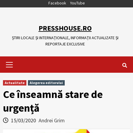
Skip
Facebook
YouTube
to
content
PRESSHOUSE.RO
ȘTIRI LOCALE ȘI INTERNAȚIONALE, INFORMAȚII ACTUALIZATE ȘI
REPORTAJE EXCLUSIVE
Primary
Menu
Actualitate
Alegerea editorului
Ce înseamnă stare de
urgență
15/03/2020
Andrei Grim