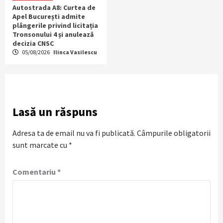
Autostrada A8: Curtea de
Apel București admite
plângerile privind licitația
Tronsonului 4 și anulează
decizia CNSC
05/08/2026
Ilinca Vasilescu
Lasă un răspuns
Adresa ta de email nu va fi publicată.
Câmpurile obligatorii
sunt marcate cu
*
Comentariu
*