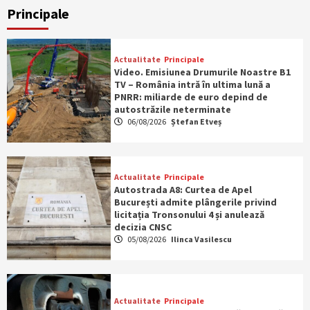
Principale
Actualitate
Principale
Video. Emisiunea Drumurile Noastre B1
TV – România intră în ultima lună a
PNRR: miliarde de euro depind de
autostrăzile neterminate
06/08/2026
Ștefan Etveș
Actualitate
Principale
Autostrada A8: Curtea de Apel
București admite plângerile privind
licitația Tronsonului 4 și anulează
decizia CNSC
05/08/2026
Ilinca Vasilescu
Actualitate
Principale