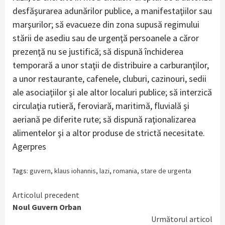
desfăşurarea adunărilor publice, a manifestaţiilor sau
marşurilor; să evacueze din zona supusă regimului
stării de asediu sau de urgenţă persoanele a căror
prezenţă nu se justifică; să dispună închiderea
temporară a unor staţii de distribuire a carburanţilor,
a unor restaurante, cafenele, cluburi, cazinouri, sedii
ale asociaţiilor şi ale altor localuri publice; să interzică
circulaţia rutieră, feroviară, maritimă, fluvială şi
aeriană pe diferite rute; să dispună raţionalizarea
alimentelor şi a altor produse de strictă necesitate.
Agerpres
Tags:
guvern
,
klaus iohannis
,
lazi
,
romania
,
stare de urgenta
Continue
Articolul precedent
Noul Guvern Orban
Reading
Următorul articol