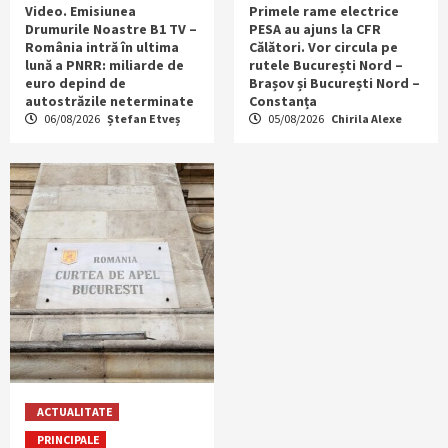
Video. Emisiunea
Primele rame electrice
Drumurile Noastre B1 TV –
PESA au ajuns la CFR
România intră în ultima
Călători. Vor circula pe
lună a PNRR: miliarde de
rutele București Nord –
euro depind de
Brașov și București Nord –
autostrăzile neterminate
Constanța
06/08/2026
Ștefan Etveș
05/08/2026
Chirila Alexe
ACTUALITATE
PRINCIPALE