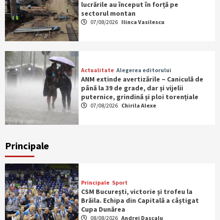
lucrările au început în forță pe
sectorul montan
07/08/2026
Ilinca Vasilescu
Actualitate
Alegerea editorului
ANM extinde avertizările – Caniculă de
până la 39 de grade, dar și vijelii
puternice, grindină și ploi torențiale
07/08/2026
Chirila Alexe
Principale
Principale
Sport
CSM București, victorie și trofeu la
Brăila. Echipa din Capitală a câștigat
Cupa Dunărea
08/08/2026
Andrei Dascalu