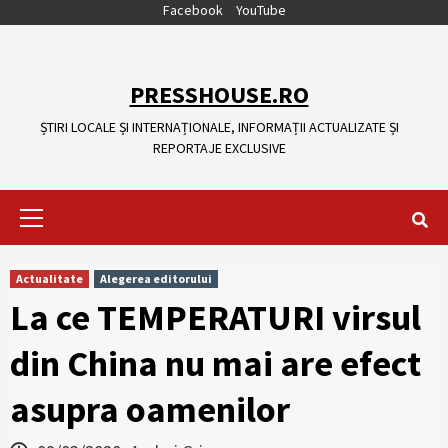
Skip
Facebook
YouTube
to
content
PRESSHOUSE.RO
ȘTIRI LOCALE ȘI INTERNAȚIONALE, INFORMAȚII ACTUALIZATE ȘI
REPORTAJE EXCLUSIVE
Primary
Menu
Actualitate
Alegerea editorului
La ce TEMPERATURI virsul
din China nu mai are efect
asupra oamenilor