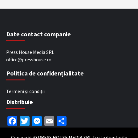
Date contact companie
Press House Media SRL
office@presshouse.ro
Politica de confidențialitate
Termeni și condiții
Distribuie
Facebook
Twitter
Messenger
Email
Partajează
Copyright © PRESS HOUSE MEDIA SRL Toate drepturile