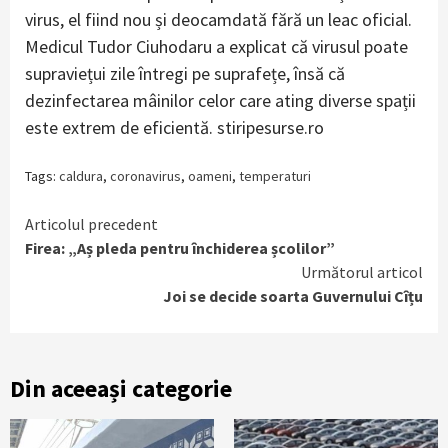
virus, el fiind nou și deocamdată fără un leac oficial.
Medicul Tudor Ciuhodaru a explicat că virusul poate
supraviețui zile întregi pe suprafețe, însă că
dezinfectarea mâinilor celor care ating diverse spații
este extrem de eficientă. stiripesurse.ro
Tags:
caldura
,
coronavirus
,
oameni
,
temperaturi
Continue
Articolul precedent
Firea: „Aș pleda pentru închiderea școlilor”
Reading
Următorul articol
Joi se decide soarta Guvernului Cîțu
Din aceeași categorie