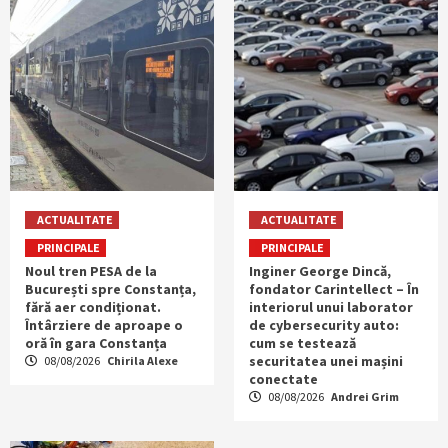
ACTUALITATE
ACTUALITATE
PRINCIPALE
PRINCIPALE
Noul tren PESA de la
Inginer George Dincă,
București spre Constanța,
fondator Carintellect – În
fără aer condiționat.
interiorul unui laborator
Întârziere de aproape o
de cybersecurity auto:
oră în gara Constanța
cum se testează
securitatea unei mașini
08/08/2026
Chirila Alexe
conectate
08/08/2026
Andrei Grim