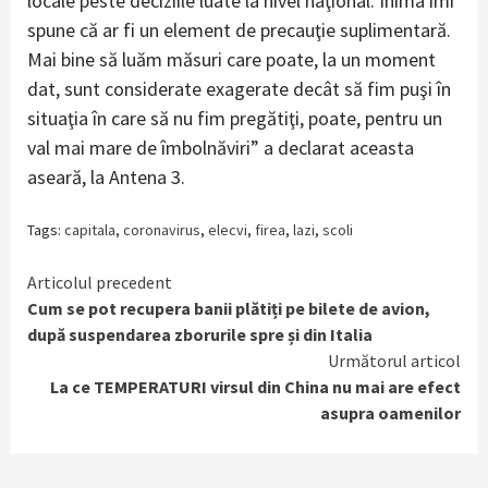
locale peste deciziile luate la nivel naţional. Inima îmi
spune că ar fi un element de precauţie suplimentară.
Mai bine să luăm măsuri care poate, la un moment
dat, sunt considerate exagerate decât să fim puşi în
situaţia în care să nu fim pregătiţi, poate, pentru un
val mai mare de îmbolnăviri” a declarat aceasta
aseară, la Antena 3.
Tags:
capitala
,
coronavirus
,
elecvi
,
firea
,
lazi
,
scoli
Continue
Articolul precedent
Cum se pot recupera banii plătiți pe bilete de avion,
Reading
după suspendarea zborurile spre și din Italia
Următorul articol
La ce TEMPERATURI virsul din China nu mai are efect
asupra oamenilor