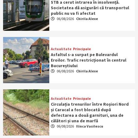
STB a cerut intrarea în insolvență.
Societatea dă asigurări că transportul
public nu va fi afectat
06/08/2026
Chirila Alexe
Actualitate
Principale
Asfaltul s-a surpat pe Bulevardul
Eroilor. Trafic restricționat în centrul
Bucureștiului
06/08/2026
Chirila Alexe
Actualitate
Principale
Circulația trenurilor între Roșiori Nord
și Caracal a fost blocată după
defectarea a două garnituri, una de
călători și una de marfă
06/08/2026
Ilinca Vasilescu