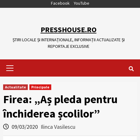
Skip
Facebook
YouTube
to
content
PRESSHOUSE.RO
ȘTIRI LOCALE ȘI INTERNAȚIONALE, INFORMAȚII ACTUALIZATE ȘI
REPORTAJE EXCLUSIVE
Primary
Menu
Actualitate
Principale
Firea: „Aș pleda pentru
închiderea școlilor”
09/03/2020
Ilinca Vasilescu