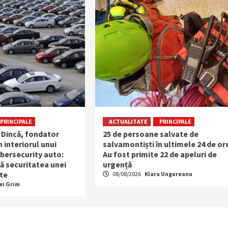
PRINCIPALE
ACTUALITATE
PRINCIPALE
 Dincă, fondator
25 de persoane salvate de
n interiorul unui
salvamontiști în ultimele 24 de or
bersecurity auto:
Au fost primite 22 de apeluri de
ă securitatea unei
urgență
te
08/08/2026
Klara Ungureanu
ei Grim