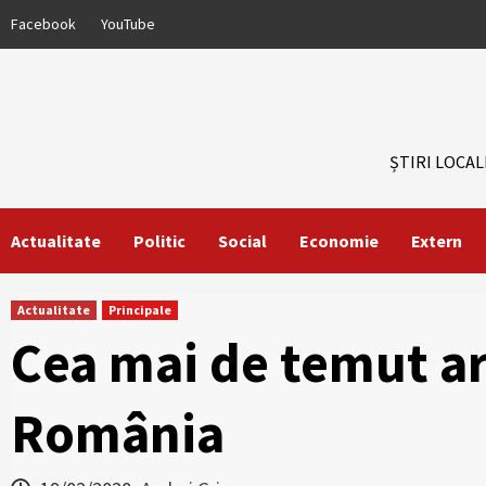
Skip
Facebook
YouTube
to
content
ȘTIRI LOCAL
Actualitate
Politic
Social
Economie
Extern
Actualitate
Principale
Cea mai de temut ar
România