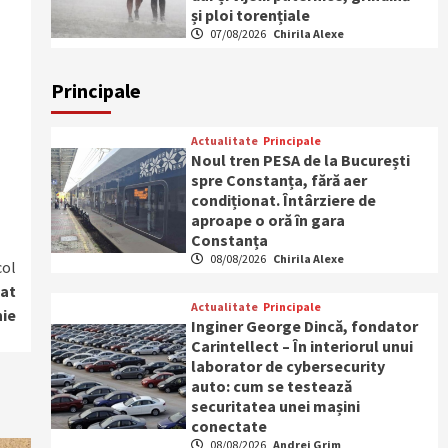
și ploi torențiale
07/08/2026
Chirila Alexe
Principale
Actualitate
Principale
Noul tren PESA de la București
spre Constanța, fără aer
condiționat. Întârziere de
aproape o oră în gara
Constanța
08/08/2026
Chirila Alexe
col
dat
Actualitate
Principale
nie
Inginer George Dincă, fondator
Carintellect – În interiorul unui
laborator de cybersecurity
auto: cum se testează
securitatea unei mașini
conectate
08/08/2026
Andrei Grim