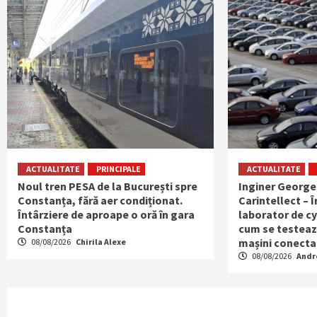
ACTUALITATE
PRINCIPALE
ACTUALITATE
Noul tren PESA de la București spre
Inginer George
Constanța, fără aer condiționat.
Carintellect – Î
Întârziere de aproape o oră în gara
laborator de cy
Constanța
cum se testeaz
mașini conecta
08/08/2026
Chirila Alexe
08/08/2026
Andr