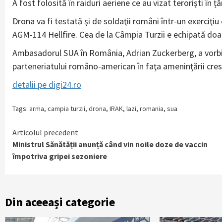
A fost folosită în raiduri aeriene ce au vizat teroriști în ță
Drona va fi testată şi de soldaţii români într-un exerciţ
AGM-114 Hellfire. Cea de la Câmpia Turzii e echipată doa
Ambasadorul SUA în România, Adrian Zuckerberg, a vorbit
parteneriatului româno-american în faţa ameninţării cres
detalii pe digi24.ro
Tags:
arma
,
campia turzii
,
drona
,
IRAK
,
lazi
,
romania
,
sua
Continue
Articolul precedent
Ministrul Sănătății anunță când vin noile doze de vaccin
Reading
împotriva gripei sezoniere
Din aceeași categorie