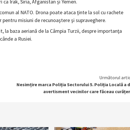
ri ca Irak, Siria, Afganistan și Yemen.
iu comun al NATO. Drona poate ataca ţinte la sol cu rachete
r pentru misiuni de recunoaştere şi supraveghere.
, la baza aeriană de la Câmpia Turzii, despre importanţa
cânde a Rusiei.
Următorul arti
Nesimțire marca Poliția Sectorului 5. Poliția Locală a 
avertisment vecinilor care făceau curățe