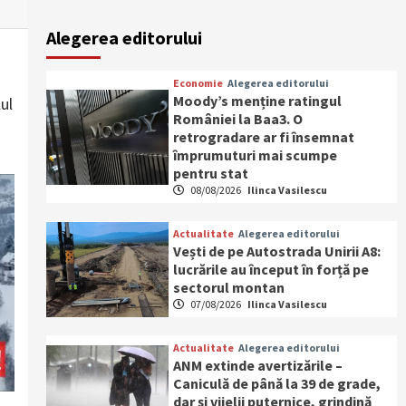
Alegerea editorului
Economie
Alegerea editorului
Moody’s menține ratingul
ul
României la Baa3. O
retrogradare ar fi însemnat
împrumuturi mai scumpe
pentru stat
08/08/2026
Ilinca Vasilescu
Actualitate
Alegerea editorului
Vești de pe Autostrada Unirii A8:
lucrările au început în forță pe
sectorul montan
07/08/2026
Ilinca Vasilescu
Actualitate
Alegerea editorului
ANM extinde avertizările –
Caniculă de până la 39 de grade,
dar și vijelii puternice, grindină