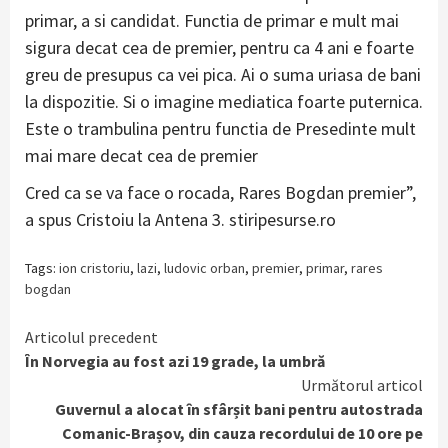
primar, a si candidat. Functia de primar e mult mai
sigura decat cea de premier, pentru ca 4 ani e foarte
greu de presupus ca vei pica. Ai o suma uriasa de bani
la dispozitie. Si o imagine mediatica foarte puternica.
Este o trambulina pentru functia de Presedinte mult
mai mare decat cea de premier
Cred ca se va face o rocada, Rares Bogdan premier”,
a spus Cristoiu la Antena 3. stiripesurse.ro
Tags:
ion cristoriu
,
lazi
,
ludovic orban
,
premier
,
primar
,
rares
bogdan
Continue
Articolul precedent
În Norvegia au fost azi 19 grade, la umbră
Reading
Următorul articol
Guvernul a alocat în sfârșit bani pentru autostrada
Comanic-Brașov, din cauza recordului de 10 ore pe