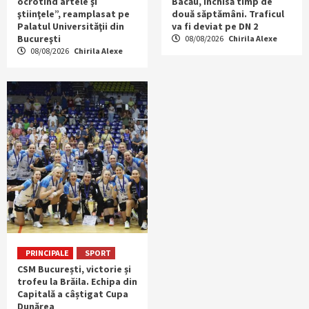
ocrotind artele şi
Bacău, închisă timp de
ştiinţele”, reamplasat pe
două săptămâni. Traficul
Palatul Universităţii din
va fi deviat pe DN 2
Bucureşti
08/08/2026
Chirila Alexe
08/08/2026
Chirila Alexe
PRINCIPALE
SPORT
CSM București, victorie și
trofeu la Brăila. Echipa din
Capitală a câștigat Cupa
Dunărea