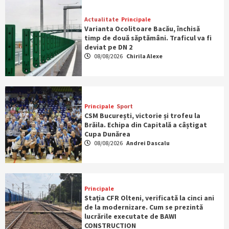
Actualitate
Principale
Varianta Ocolitoare Bacău, închisă
timp de două săptămâni. Traficul va fi
deviat pe DN 2
08/08/2026
Chirila Alexe
Principale
Sport
CSM București, victorie și trofeu la
Brăila. Echipa din Capitală a câștigat
Cupa Dunărea
08/08/2026
Andrei Dascalu
Principale
Stația CFR Olteni, verificată la cinci ani
de la modernizare. Cum se prezintă
lucrările executate de BAWI
CONSTRUCTION