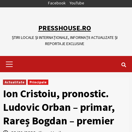
Skip
Facebook
YouTube
to
content
PRESSHOUSE.RO
ȘTIRI LOCALE ȘI INTERNAȚIONALE, INFORMAȚII ACTUALIZATE ȘI
REPORTAJE EXCLUSIVE
Primary
Menu
Actualitate
Principale
Ion Cristoiu, pronostic.
Ludovic Orban – primar,
Rareș Bogdan – premier