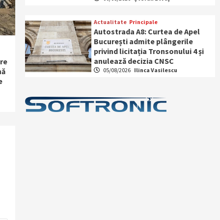
Actualitate
Principale
Autostrada A8: Curtea de Apel
București admite plângerile
privind licitația Tronsonului 4 și
anulează decizia CNSC
re
05/08/2026
Ilinca Vasilescu
nă
e