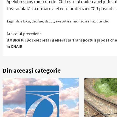
Apelul respins miercuri de ICCJ este al doilea apel judeca
fost anulată ca urmare a efectelor deciziei CCR privind co
Tags:
alina bica
,
decizie
,
diicot
,
executare
,
inchisoare
,
lazi
,
tender
Continue
Articolul precedent
UMBRA lui Boc-secretar general la Transporturi și post che
Reading
în CNAIR
Din aceeași categorie