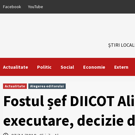
Skip
Facebook
YouTube
to
content
ȘTIRI LOCAL
Actualitate
Politic
Social
Economie
Extern
Actualitate
Alegerea editorului
Fostul șef DIICOT Ali
executare, decizie d