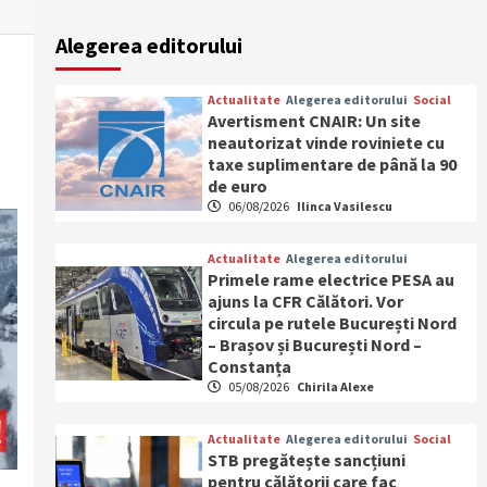
Alegerea editorului
Actualitate
Alegerea editorului
Social
Avertisment CNAIR: Un site
neautorizat vinde roviniete cu
taxe suplimentare de până la 90
de euro
06/08/2026
Ilinca Vasilescu
Actualitate
Alegerea editorului
Primele rame electrice PESA au
ajuns la CFR Călători. Vor
circula pe rutele București Nord
– Brașov și București Nord –
Constanța
05/08/2026
Chirila Alexe
Actualitate
Alegerea editorului
Social
STB pregătește sancțiuni
pentru călătorii care fac