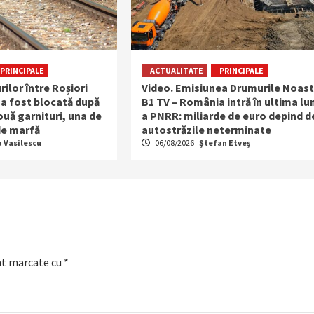
PRINCIPALE
ACTUALITATE
PRINCIPALE
rilor între Roșiori
Video. Emisiunea Drumurile Noast
 a fost blocată după
B1 TV – România intră în ultima lu
uă garnituri, una de
a PNRR: miliarde de euro depind d
 de marfă
autostrăzile neterminate
a Vasilescu
06/08/2026
Ștefan Etveș
nt marcate cu
*