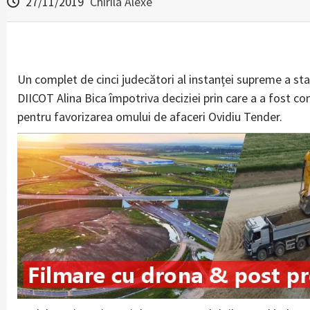
27/11/2019
Chirila Alexe
Un complet de cinci judecători al instanței supreme a stabi
DIICOT Alina Bica împotriva deciziei prin care a a fost c
pentru favorizarea omului de afaceri Ovidiu Tender.