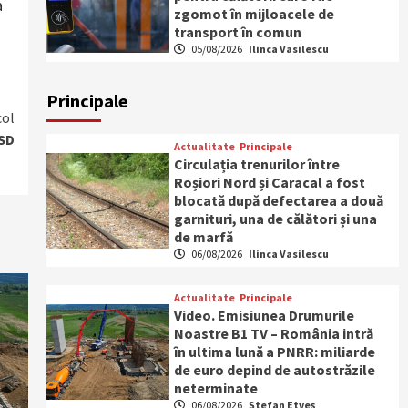
a
zgomot în mijloacele de
transport în comun
05/08/2026
Ilinca Vasilescu
Principale
col
PSD
Actualitate
Principale
Circulația trenurilor între
Roșiori Nord și Caracal a fost
blocată după defectarea a două
garnituri, una de călători și una
de marfă
06/08/2026
Ilinca Vasilescu
Actualitate
Principale
Video. Emisiunea Drumurile
Noastre B1 TV – România intră
în ultima lună a PNRR: miliarde
de euro depind de autostrăzile
neterminate
06/08/2026
Ștefan Etveș