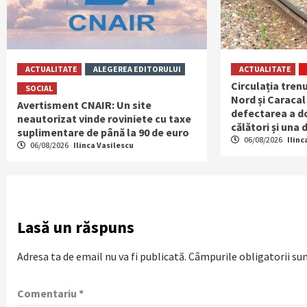
ACTUALITATE
ALEGEREA EDITORULUI
ACTUALITATE
Circulația trenu
SOCIAL
Nord și Caracal
Avertisment CNAIR: Un site
defectarea a do
neautorizat vinde roviniete cu taxe
călători și una
suplimentare de până la 90 de euro
06/08/2026
Ilinc
06/08/2026
Ilinca Vasilescu
Lasă un răspuns
Adresa ta de email nu va fi publicată.
Câmpurile obligatorii su
Comentariu
*