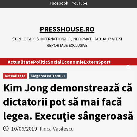
Skip
Facebook
YouTube
to
content
PRESSHOUSE.RO
ȘTIRI LOCALE ȘI INTERNAȚIONALE, INFORMAȚII ACTUALIZATE ȘI
REPORTAJE EXCLUSIVE
Actualitate
Politic
Social
Economie
Extern
Sport
Actualitate
Alegerea editorului
Kim Jong demonstrează că
dictatorii pot să mai facă
legea. Execuție sângeroasă
10/06/2019
Ilinca Vasilescu