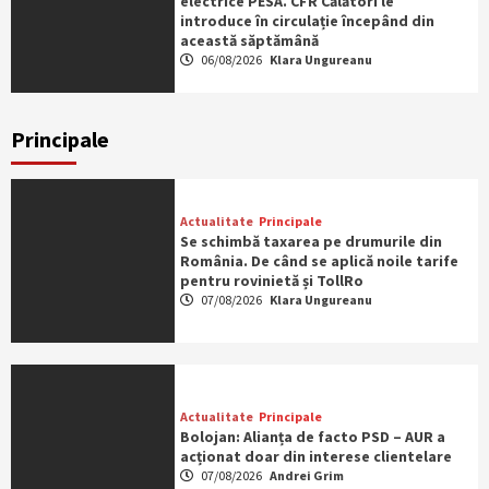
electrice PESA. CFR Călători le
introduce în circulație începând din
această săptămână
06/08/2026
Klara Ungureanu
Principale
Actualitate
Principale
Se schimbă taxarea pe drumurile din
România. De când se aplică noile tarife
pentru rovinietă și TollRo
07/08/2026
Klara Ungureanu
Actualitate
Principale
Bolojan: Alianța de facto PSD – AUR a
acționat doar din interese clientelare
07/08/2026
Andrei Grim