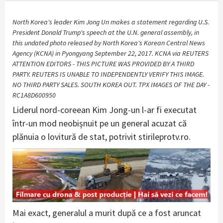
North Korea's leader Kim Jong Un makes a statement regarding U.S.
President Donald Trump's speech at the U.N. general assembly, in
this undated photo released by North Korea's Korean Central News
Agency (KCNA) in Pyongyang September 22, 2017. KCNA via REUTERS
ATTENTION EDITORS - THIS PICTURE WAS PROVIDED BY A THIRD
PARTY. REUTERS IS UNABLE TO INDEPENDENTLY VERIFY THIS IMAGE.
NO THIRD PARTY SALES. SOUTH KOREA OUT. TPX IMAGES OF THE DAY -
RC1A8D600950
Liderul nord-coreean Kim Jong-un l-ar fi executat
într-un mod neobișnuit pe un general acuzat că
plănuia o lovitură de stat, potrivit stirileprotv.ro.
Mai exact, generalul a murit după ce a fost aruncat