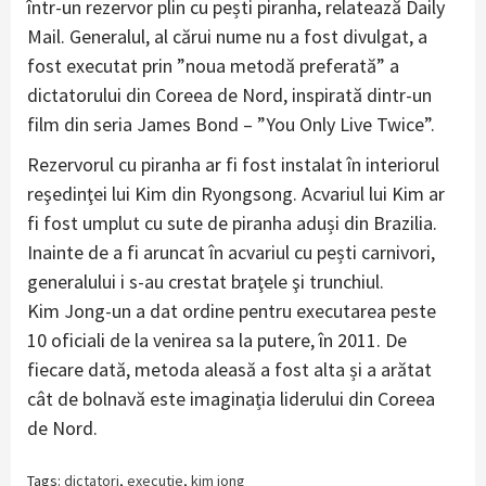
într-un rezervor plin cu pești piranha, relatează Daily
Mail. Generalul, al cărui nume nu a fost divulgat, a
fost executat prin ”noua metodă preferată” a
dictatorului din Coreea de Nord, inspirată dintr-un
film din seria James Bond – ”You Only Live Twice”.
Rezervorul cu piranha ar fi fost instalat în interiorul
reşedinţei lui Kim din Ryongsong. Acvariul lui Kim ar
fi fost umplut cu sute de piranha aduși din Brazilia.
Inainte de a fi aruncat în acvariul cu pești carnivori,
generalului i s-au crestat braţele şi trunchiul.
Kim Jong-un a dat ordine pentru executarea peste
10 oficiali de la venirea sa la putere, în 2011. De
fiecare dată, metoda aleasă a fost alta și a arătat
cât de bolnavă este imaginația liderului din Coreea
de Nord.
Tags:
dictatori
,
executie
,
kim jong