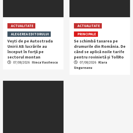
ACTUALITATE
ACTUALITATE
ALEGEREA EDITORULUI
PRINCIPALE
Vești de pe Autostrada
Se schimbă taxarea pe
Unirii A8: lucrările au
drumurile din România. De
început în forță pe
când se aplică noile tarife
sectorul montan
pentru rovinietă și TollRo
07/08/2026
Ilinca Vasilescu
07/08/2026
Klara
Ungureanu