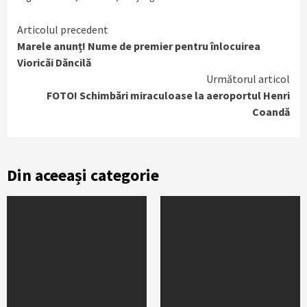
Continue
Articolul precedent
Marele anunț! Nume de premier pentru înlocuirea
Reading
Vioricăi Dăncilă
Următorul articol
FOTO! Schimbări miraculoase la aeroportul Henri
Coandă
Din aceeași categorie