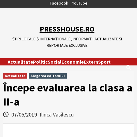
Skip
Facebook
YouTube
to
content
PRESSHOUSE.RO
ȘTIRI LOCALE ȘI INTERNAȚIONALE, INFORMAȚII ACTUALIZATE ȘI
REPORTAJE EXCLUSIVE
Actualitate
Politic
Social
Economie
Extern
Sport
Actualitate
Alegerea editorului
Începe evaluarea la clasa a
II-a
07/05/2019
Ilinca Vasilescu