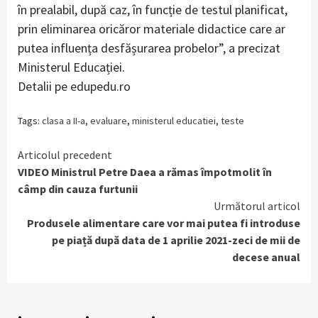
în prealabil, după caz, în funcție de testul planificat,
prin eliminarea oricăror materiale didactice care ar
putea influența desfășurarea probelor”, a precizat
Ministerul Educației.
Detalii pe edupedu.ro
Tags:
clasa a II-a
,
evaluare
,
ministerul educatiei
,
teste
Continue
Articolul precedent
VIDEO Ministrul Petre Daea a rămas împotmolit în
Reading
câmp din cauza furtunii
Următorul articol
Produsele alimentare care vor mai putea fi introduse
pe piață după data de 1 aprilie 2021-zeci de mii de
decese anual