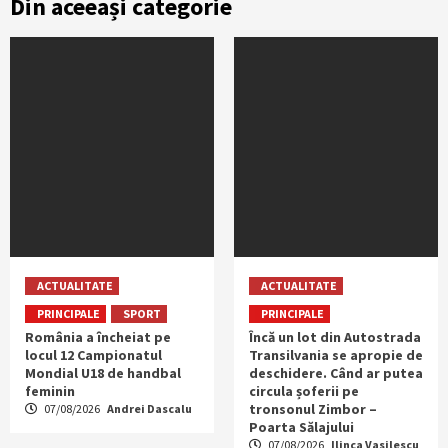
Din aceeași categorie
ACTUALITATE
ACTUALITATE
PRINCIPALE
SPORT
PRINCIPALE
România a încheiat pe
Încă un lot din Autostrada
locul 12 Campionatul
Transilvania se apropie de
Mondial U18 de handbal
deschidere. Când ar putea
feminin
circula șoferii pe
tronsonul Zimbor –
07/08/2026
Andrei Dascalu
Poarta Sălajului
07/08/2026
Ilinca Vasilescu