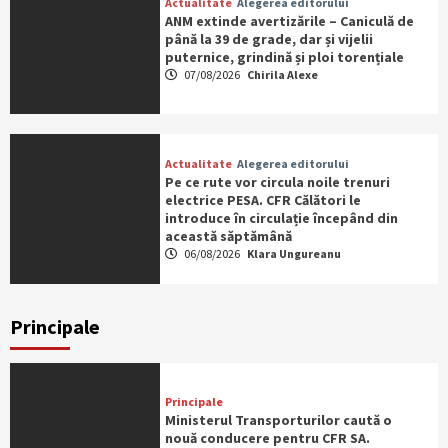
Actualitate
Alegerea editorului
ANM extinde avertizările – Caniculă de
până la 39 de grade, dar și vijelii
puternice, grindină și ploi torențiale
07/08/2026
Chirila Alexe
Actualitate
Alegerea editorului
Pe ce rute vor circula noile trenuri
electrice PESA. CFR Călători le
introduce în circulație începând din
această săptămână
06/08/2026
Klara Ungureanu
Principale
Principale
Ministerul Transporturilor caută o
nouă conducere pentru CFR SA.