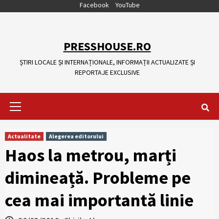
Skip
Facebook
YouTube
to
content
PRESSHOUSE.RO
ȘTIRI LOCALE ȘI INTERNAȚIONALE, INFORMAȚII ACTUALIZATE ȘI
REPORTAJE EXCLUSIVE
Primary
Menu
Actualitate
Alegerea editorului
Haos la metrou, marți
dimineață. Probleme pe
cea mai importantă linie