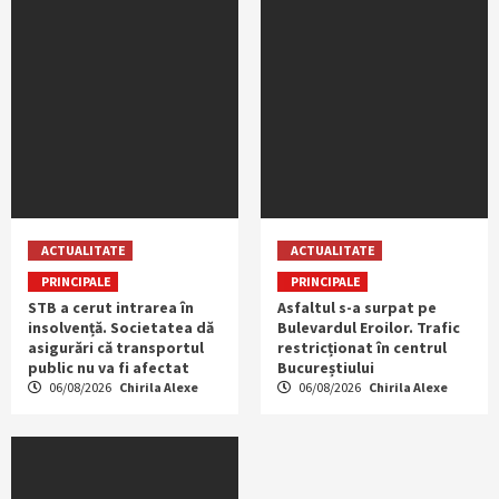
ACTUALITATE
ACTUALITATE
PRINCIPALE
PRINCIPALE
STB a cerut intrarea în
Asfaltul s-a surpat pe
insolvență. Societatea dă
Bulevardul Eroilor. Trafic
asigurări că transportul
restricționat în centrul
public nu va fi afectat
Bucureștiului
06/08/2026
Chirila Alexe
06/08/2026
Chirila Alexe