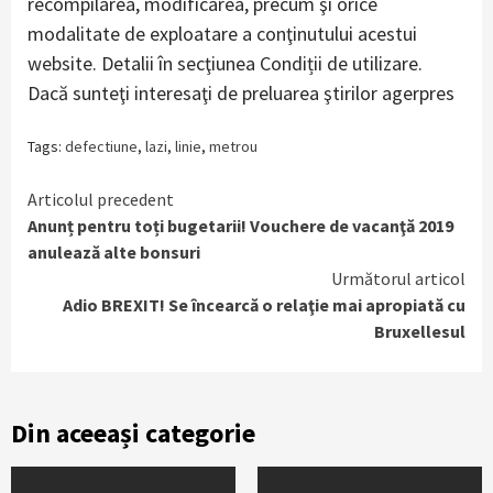
recompilarea, modificarea, precum şi orice
modalitate de exploatare a conţinutului acestui
website. Detalii în secţiunea Condiții de utilizare.
Dacă sunteţi interesaţi de preluarea ştirilor agerpres
Tags:
defectiune
,
lazi
,
linie
,
metrou
Continue
Articolul precedent
Anunț pentru toți bugetarii! Vouchere de vacanţă 2019
Reading
anulează alte bonsuri
Următorul articol
Adio BREXIT! Se încearcă o relaţie mai apropiată cu
Bruxellesul
Din aceeași categorie