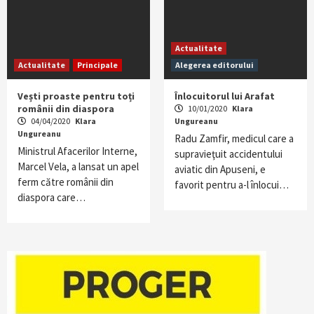
Actualitate
Actualitate
Principale
Alegerea editorului
Vești proaste pentru toți
Înlocuitorul lui Arafat
românii din diaspora
10/01/2020
Klara
04/04/2020
Klara
Ungureanu
Ungureanu
Radu Zamfir, medicul care a
Ministrul Afacerilor Interne,
supravieţuit accidentului
Marcel Vela, a lansat un apel
aviatic din Apuseni, e
ferm către românii din
favorit pentru a-l înlocui…
diaspora care…