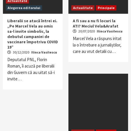
Actualitate
Alegerea editorului
Actualitate
Principale
Liberalii se atacă întrei ei.
A fi sau a nu fi locuri la
„Pe Marcel Vela au omis
ATI? Meciul Vela&Arafat
sa-l invite simbolic, la
20/07/2020
Ilinca Vasilescu
debutul campaniei de
Marcel Vela a răspuns iritat
vaccinare împotriva COVID
la o întrebare a jurnaliștilor,
19”
care au vrut detalii cu…
30/12/2020
Ilinca Vasilescu
Deputatul PNL, Florin
Roman, îi acuză pe liberalii
din Guvern că au uitat să-i
invite…