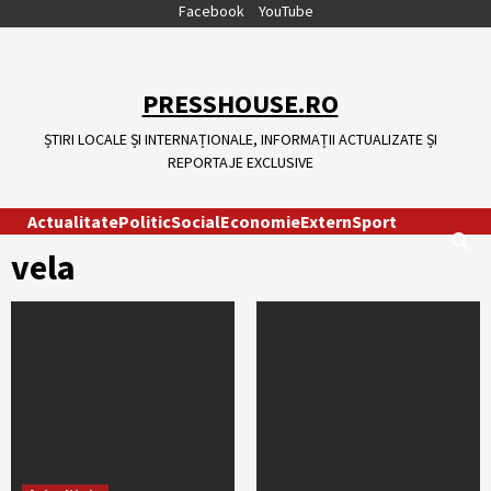
Skip
Facebook
YouTube
to
content
PRESSHOUSE.RO
ȘTIRI LOCALE ȘI INTERNAȚIONALE, INFORMAȚII ACTUALIZATE ȘI
REPORTAJE EXCLUSIVE
Actualitate
Politic
Social
Economie
Extern
Sport
vela