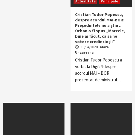
Actualitate
Principale
Cristian Tudor Popescu,
despre acordul MAI-BOR:
Președintele nu a știut.
Orban o fi spus „Marcele,
bine ai făcut, ca să ne
voteze credincioșii”
18/04/2020
Klara
Ungureanu
Cristian Tudor Popescu a
vorbit la Digi24 despre
acordul MAI – BOR
prezentat de ministrul…