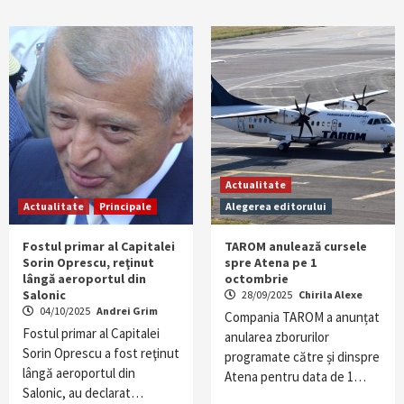
Actualitate
Actualitate
Principale
Alegerea editorului
Fostul primar al Capitalei
TAROM anulează cursele
Sorin Oprescu, reţinut
spre Atena pe 1
lângă aeroportul din
octombrie
Salonic
28/09/2025
Chirila Alexe
04/10/2025
Andrei Grim
Compania TAROM a anunțat
Fostul primar al Capitalei
anularea zborurilor
Sorin Oprescu a fost reţinut
programate către și dinspre
lângă aeroportul din
Atena pentru data de 1…
Salonic, au declarat…