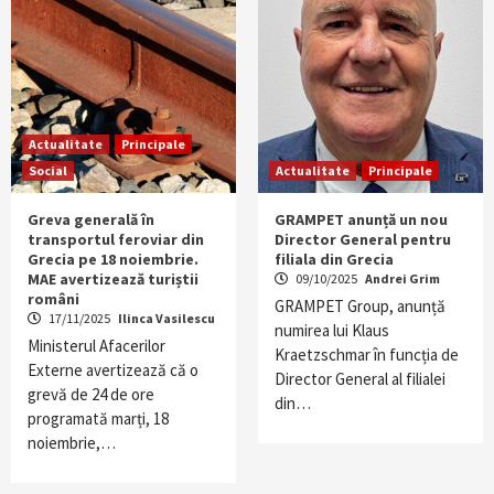
Actualitate
Principale
Social
Actualitate
Principale
Greva generală în
GRAMPET anunță un nou
transportul feroviar din
Director General pentru
Grecia pe 18 noiembrie.
filiala din Grecia
MAE avertizează turiștii
09/10/2025
Andrei Grim
români
GRAMPET Group, anunță
17/11/2025
Ilinca Vasilescu
numirea lui Klaus
Ministerul Afacerilor
Kraetzschmar în funcția de
Externe avertizează că o
Director General al filialei
grevă de 24 de ore
din…
programată marți, 18
noiembrie,…