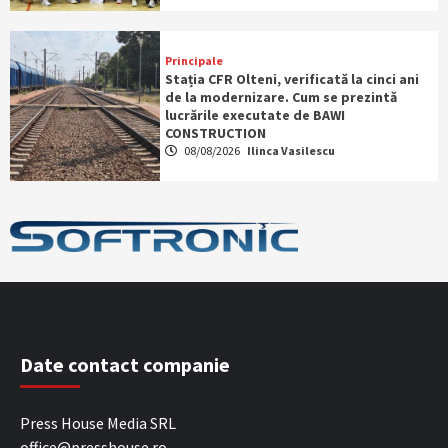
Principale
Stația CFR Olteni, verificată la cinci ani
de la modernizare. Cum se prezintă
lucrările executate de BAWI
CONSTRUCTION
08/08/2026
Ilinca Vasilescu
Date contact companie
Press House Media SRL
office@presshouse.ro