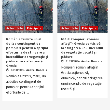
Actualitate
Principale
Actualitate
Principale
România trimite un al
IGSU: Pompierii români
doilea contingent de
aflaţi în Grecia participă
pompieri pentru a sprijini
la stingerea unui incendiu
eforturile de stingere a
de vegetaţie uscată şi
incendiilor de vegetaţie şi
pădure
pădure care afectează
11/08/2024
Andrei Dascalu
Grecia
Pompierii români aflaţi în
13/08/2024
Andrei Dascalu
Grecia acţionează,
România a trimis, marţi, un
duminică, pentru stingerea
al doilea contingent de
unui incendiu de vegetaţie
pompieri pentru a sprijini
uscată şi…
eforturile de…