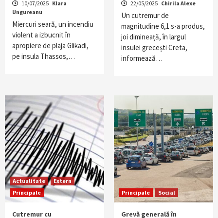
10/07/2025
Klara
22/05/2025
Chirila Alexe
Ungureanu
Un cutremur de
Miercuri seară, un incendiu
magnitudine 6,1 s-a produs,
violent a izbucnit în
joi dimineață, în largul
apropiere de plaja Glikadi,
insulei grecești Creta,
pe insula Thassos,…
informează…
Actualitate
Extern
Principale
Principale
Social
Cutremur cu
Grevă generală în