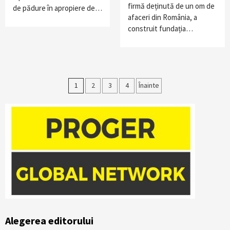
firmă deținută de un om de
de pădure în apropiere de…
afaceri din România, a
construit fundația…
Paginație
1
2
3
4
Înainte
articole
Alegerea editorului