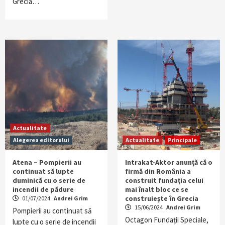
Grecia…
Actualitate
Alegerea editorului
Actualitate
Principale
Atena – Pompierii au
Intrakat-Aktor anunță că o
continuat să lupte
firmă din România a
duminică cu o serie de
construit fundația celui
incendii de pădure
mai înalt bloc ce se
construiește în Grecia
01/07/2024
Andrei Grim
15/06/2024
Andrei Grim
Pompierii au continuat să
Octagon Fundații Speciale,
lupte cu o serie de incendii