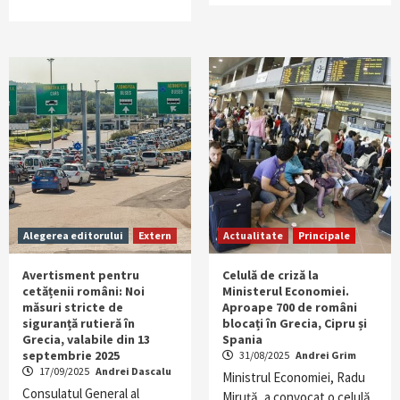
Alegerea editorului
Extern
Actualitate
Principale
Avertisment pentru
Celulă de criză la
cetățenii români: Noi
Ministerul Economiei.
măsuri stricte de
Aproape 700 de români
siguranță rutieră în
blocați în Grecia, Cipru și
Grecia, valabile din 13
Spania
septembrie 2025
31/08/2025
Andrei Grim
17/09/2025
Andrei Dascalu
Ministrul Economiei, Radu
Consulatul General al
Miruță, a convocat o celulă