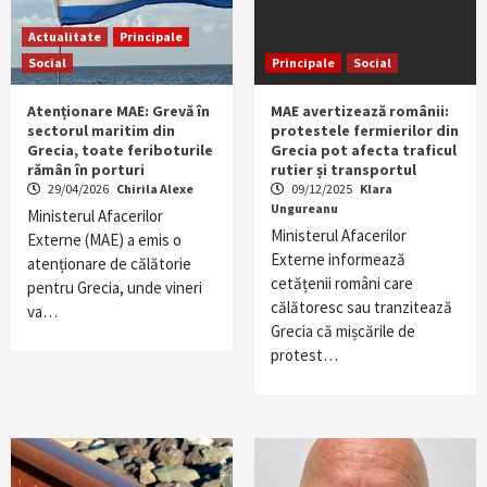
Actualitate
Principale
Social
Principale
Social
Atenționare MAE: Grevă în
MAE avertizează românii:
sectorul maritim din
protestele fermierilor din
Grecia, toate feriboturile
Grecia pot afecta traficul
rămân în porturi
rutier și transportul
29/04/2026
Chirila Alexe
09/12/2025
Klara
Ungureanu
Ministerul Afacerilor
Ministerul Afacerilor
Externe (MAE) a emis o
Externe informează
atenționare de călătorie
cetățenii români care
pentru Grecia, unde vineri
călătoresc sau tranzitează
va…
Grecia că mișcările de
protest…