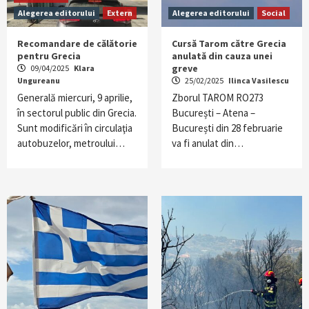
Alegerea editorului
Extern
Alegerea editorului
Social
Recomandare de călătorie
Cursă Tarom către Grecia
pentru Grecia
anulată din cauza unei
greve
09/04/2025
Klara
Ungureanu
25/02/2025
Ilinca Vasilescu
Generală miercuri, 9 aprilie,
Zborul TAROM RO273
în sectorul public din Grecia.
București – Atena –
Sunt modificări în circulaţia
București din 28 februarie
autobuzelor, metroului…
va fi anulat din…