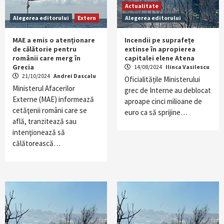
Actualitate
Alegerea editorului
Extern
Alegerea editorului
MAE a emis o atenționare
Incendii pe suprafețe
de călătorie pentru
extinse în apropierea
românii care merg în
capitalei elene Atena
Grecia
14/08/2024
Ilinca Vasilescu
21/10/2024
Andrei Dascalu
Oficialitățile Ministerului
Ministerul Afacerilor
grec de Interne au deblocat
Externe (MAE) informează
aproape cinci milioane de
cetăţenii români care se
euro ca să sprijine…
află, tranzitează sau
intenţionează să
călătorească…