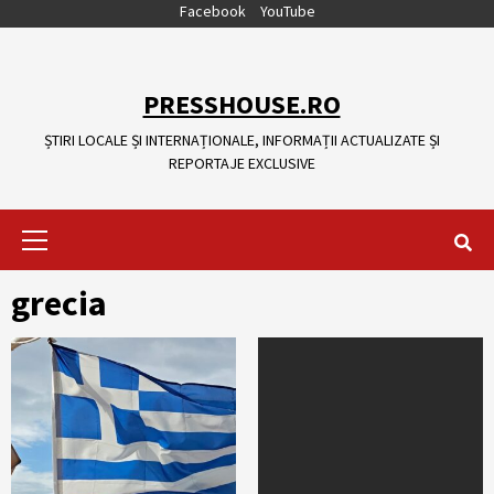
Skip
Facebook
YouTube
to
content
PRESSHOUSE.RO
ȘTIRI LOCALE ȘI INTERNAȚIONALE, INFORMAȚII ACTUALIZATE ȘI
REPORTAJE EXCLUSIVE
Primary
Menu
grecia