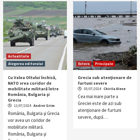
Actualitate
Alegerea editorului
Extern
Principale
Cu Valea Oltului închisă,
Grecia sub atenţionare de
NATO vrea coridor de
furtuni severe
mobilitate militară între
03/07/2024
Chirila Alexe
România, Bulgaria şi
Cea mai mare parte a
Grecia
Greciei este de azi sub
12/07/2024
Andrei Grim
atenţionare de furtuni
România, Bulgaria şi Grecia
severe, după…
vor avea un coridor de
mobilitate militară.
România, Bulgaria şi