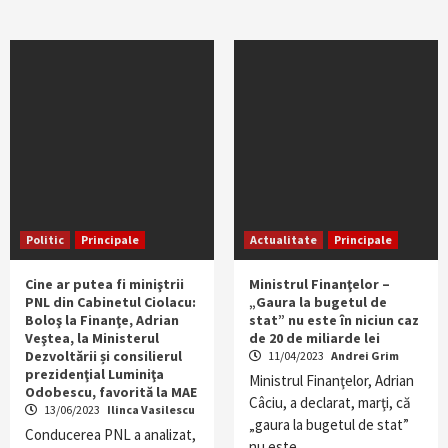
Politic
Principale
Actualitate
Principale
Cine ar putea fi miniştrii
Ministrul Finanţelor –
PNL din Cabinetul Ciolacu:
„Gaura la bugetul de
Boloş la Finanţe, Adrian
stat” nu este în niciun caz
Veştea, la Ministerul
de 20 de miliarde lei
Dezvoltării și consilierul
11/04/2023
Andrei Grim
prezidenţial Luminiţa
Ministrul Finanţelor, Adrian
Odobescu, favorită la MAE
Câciu, a declarat, marţi, că
13/06/2023
Ilinca Vasilescu
„gaura la bugetul de stat”
Conducerea PNL a analizat,
nu este…