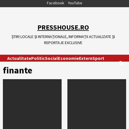
Skip
Facebook
YouTube
to
content
PRESSHOUSE.RO
ȘTIRI LOCALE ȘI INTERNAȚIONALE, INFORMAȚII ACTUALIZATE ȘI
REPORTAJE EXCLUSIVE
Actualitate
Politic
Social
Economie
Extern
Sport
finante