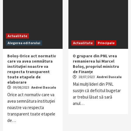
Actualitate
Alegerea editorului
Actualitate
Principale
Boloș-Orice act normativ
O grupare din PNL vrea
care va avea semnătura
remanierea lui Marcel
instituţiei noastre va
Boloș, propriul ministru
respecta transparent
de Finanțe
toate etapele de
18/07/2023
Andrei Dascalu
elaborare
Mai mulți lideri din PNL
09/08/2023
Andrei Dascalu
susțin că deficitul bugetar
Orice act normativ care va
ar trebui lăsat să sară
avea semnătura instituţiei
anul…
noastre va respecta
transparent toate etapele
de…