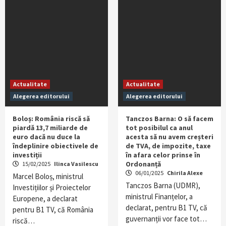
Actualitate
Actualitate
Alegerea editorului
Alegerea editorului
Boloș: România riscă să
Tanczos Barna: O să facem
piardă 13,7 miliarde de
tot posibilul ca anul
euro dacă nu duce la
acesta să nu avem creșteri
îndeplinire obiectivele de
de TVA, de impozite, taxe
investiții
în afara celor prinse în
Ordonanță
15/02/2025
Ilinca Vasilescu
06/01/2025
Chirila Alexe
Marcel Boloș, ministrul
Tanczos Barna (UDMR),
Investițiilor și Proiectelor
ministrul Finanțelor, a
Europene, a declarat
declarat, pentru B1 TV, că
pentru B1 TV, că România
guvernanții vor face tot…
riscă…