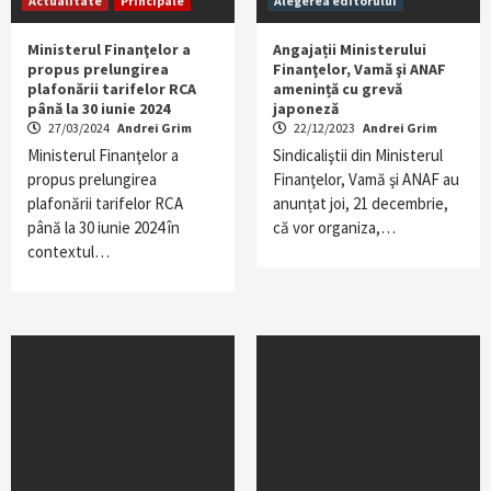
Actualitate
Principale
Alegerea editorului
Ministerul Finanţelor a
Angajații Ministerului
propus prelungirea
Finanţelor, Vamă şi ANAF
plafonării tarifelor RCA
amenință cu grevă
până la 30 iunie 2024
japoneză
27/03/2024
Andrei Grim
22/12/2023
Andrei Grim
Ministerul Finanţelor a
Sindicaliştii din Ministerul
propus prelungirea
Finanţelor, Vamă şi ANAF au
plafonării tarifelor RCA
anunțat joi, 21 decembrie,
până la 30 iunie 2024 în
că vor organiza,…
contextul…