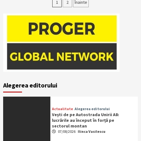
Paginație
1
2
Înainte
articole
Alegerea editorului
Actualitate
Alegerea editorului
Vești de pe Autostrada Unirii A8:
lucrările au început în forță pe
sectorul montan
07/08/2026
Ilinca Vasilescu