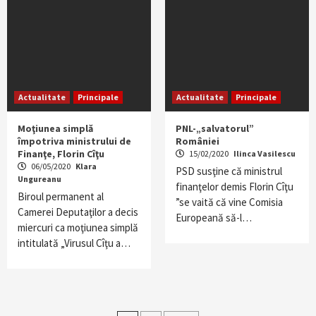
Actualitate
Principale
Actualitate
Principale
Moţiunea simplă
PNL-„salvatorul”
împotriva ministrului de
României
Finanţe, Florin Cîţu
15/02/2020
Ilinca Vasilescu
06/05/2020
Klara
PSD susţine că ministrul
Ungureanu
finanţelor demis Florin Cîţu
Biroul permanent al
”se vaită că vine Comisia
Camerei Deputaţilor a decis
Europeană să-l…
miercuri ca moţiunea simplă
intitulată „Virusul Cîţu a…