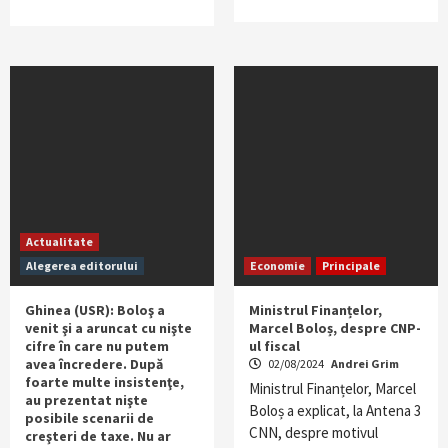
Actualitate
Alegerea editorului
Economie
Principale
Ghinea (USR): Boloş a
Ministrul Finanțelor,
venit şi a aruncat cu nişte
Marcel Boloș, despre CNP-
cifre în care nu putem
ul fiscal
avea încredere. După
02/08/2024
Andrei Grim
foarte multe insistenţe,
Ministrul Finanțelor, Marcel
au prezentat nişte
Boloș a explicat, la Antena 3
posibile scenarii de
CNN, despre motivul
creşteri de taxe. Nu ar