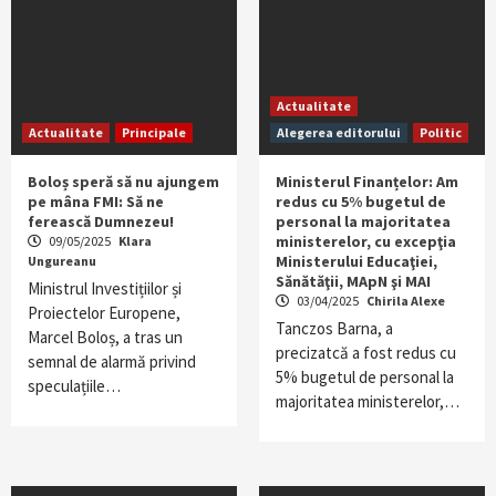
Actualitate
Actualitate
Principale
Alegerea editorului
Politic
Boloș speră să nu ajungem
Ministerul Finanțelor: Am
pe mâna FMI: Să ne
redus cu 5% bugetul de
ferească Dumnezeu!
personal la majoritatea
ministerelor, cu excepţia
09/05/2025
Klara
Ministerului Educaţiei,
Ungureanu
Sănătăţii, MApN şi MAI
Ministrul Investițiilor și
03/04/2025
Chirila Alexe
Proiectelor Europene,
Tanczos Barna, a
Marcel Boloș, a tras un
precizatcă a fost redus cu
semnal de alarmă privind
5% bugetul de personal la
speculațiile…
majoritatea ministerelor,…