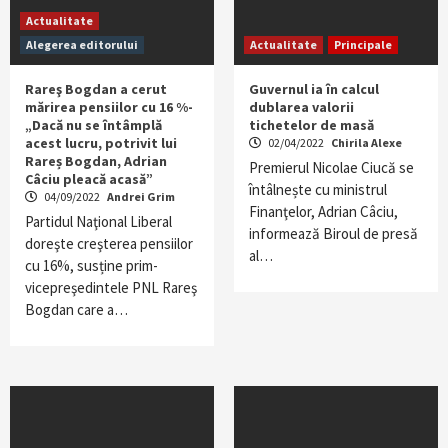
Actualitate
Alegerea editorului
Actualitate
Principale
Rareş Bogdan a cerut
Guvernul ia în calcul
mărirea pensiilor cu 16 %-
dublarea valorii
„Dacă nu se întâmplă
tichetelor de masă
acest lucru, potrivit lui
02/04/2022
Chirila Alexe
Rareș Bogdan, Adrian
Premierul Nicolae Ciucă se
Câciu pleacă acasă”
întâlnește cu ministrul
04/09/2022
Andrei Grim
Finanţelor, Adrian Câciu,
Partidul Naţional Liberal
informează Biroul de presă
doreşte creşterea pensiilor
al…
cu 16%, susține prim-
vicepreşedintele PNL Rareş
Bogdan care a…