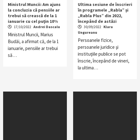
Ministrul Muncii: Am ajuns
Ultima sesiune de înscrieri
la concluzia că pensiile ar
în programele „Rabla” și
trebui să crească de la 1
„Rabla Plus” din 2022,
ianuarie cu cel puţin 10%
începând de astăzi
17/10/2022
Andrei Dascalu
30/09/2022
Klara
Ungureanu
Ministrul Muncii, Marius
Persoanele fizice,
Budăi, a afirmat că, de la 1
persoanele juridice şi
ianuarie, pensiile ar trebui
instituţiile publice se pot
să…
înscrie, începând de vineri,
la ultima…