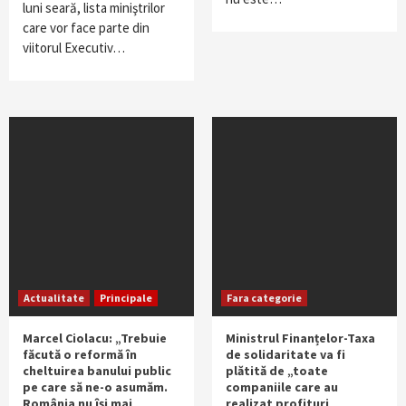
luni seară, lista miniştrilor
care vor face parte din
viitorul Executiv…
Actualitate
Principale
Fara categorie
Marcel Ciolacu: „Trebuie
Ministrul Finanțelor-Taxa
făcută o reformă în
de solidaritate va fi
cheltuirea banului public
plătită de „toate
pe care să ne-o asumăm.
companiile care au
România nu își mai
realizat profituri