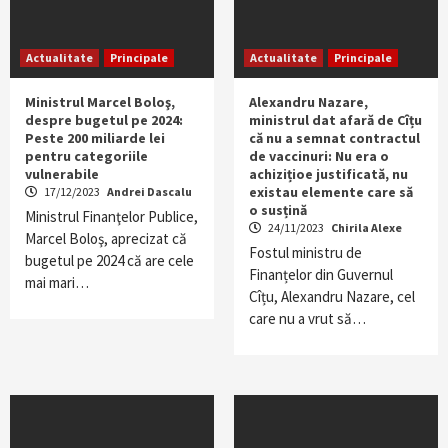
Actualitate
Principale
Actualitate
Principale
Ministrul Marcel Boloş,
Alexandru Nazare,
despre bugetul pe 2024:
ministrul dat afară de Cîțu
Peste 200 miliarde lei
că nu a semnat contractul
pentru categoriile
de vaccinuri: Nu era o
vulnerabile
achizițioe justificată, nu
existau elemente care să
17/12/2023
Andrei Dascalu
o susțină
Ministrul Finanţelor Publice,
24/11/2023
Chirila Alexe
Marcel Boloş, aprecizat că
Fostul ministru de
bugetul pe 2024 că are cele
Finanțelor din Guvernul
mai mari…
Cîțu, Alexandru Nazare, cel
care nu a vrut să…