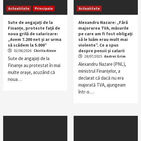
Actualitate
Principale
Actualitate
Sute de angajați de la
Alexandru Nazare: „Fără
Finanțe, proteste față de
majorarea TVA, măsurile
noua grilă de salarizare:
pe care am fi fost obligaţi
„Avem 7.200 net și ar urma
să le luăm erau mult mai
să scădem la 5.000”
violente”. Ce a spus
despre pensii și salarii
02/06/2026
Chirila Alexe
28/07/2025
Andrei Grim
Sute de angajați de la
Alexandru Nazare (PNL),
Finanţe au protestat în mai
ministrul Finanțelor, a
multe oraşe, acuzând că
declarat că dacă nu era
noua…
majorată TVA, ajungeam
într-o…