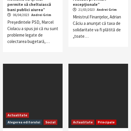
permite să cheltuiască
excepţionale”
bani publici aiurea”
21/03/2023
Andrei Grim
06/04/2023
Andrei Grim
Ministrul Finanţelor, Adrian
Președintele PSD, Marcel
Câciu a anunțat că taxa de
Ciolacu a spus joi că nu sunt
solidaritate va fi plătită de
probleme legate de
„toate…
colectarea bugetară,…
Actualitate
Alegerea editorului
Social
Actualitate
Principale