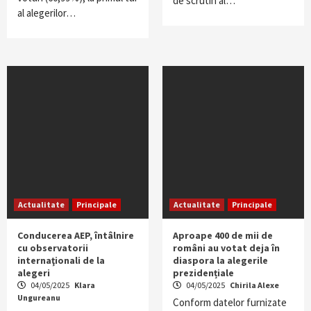
de scrutin al…
al alegerilor…
Actualitate
Principale
Actualitate
Principale
Conducerea AEP, întâlnire
Aproape 400 de mii de
cu observatorii
români au votat deja în
internaţionali de la
diaspora la alegerile
alegeri
prezidențiale
04/05/2025
Klara
04/05/2025
Chirila Alexe
Ungureanu
Conform datelor furnizate