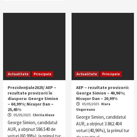
Actualitate
Principale
Actualitate
Principale
Prezidenţiale2025/ AEP –
AEP – rezultate provizorii:
rezultate provizorii în
George Simion – 40,96%;
diaspora: George Simion
Nicușor Dan – 20,99%
– 60,99%; Nicușor Dan –
05/05/2025
Klara
25,45%
Ungureanu
05/05/2025
Chirila Alexe
George Simion, candidatul
George Simion, candidatul
AUR, a obținut 3.862.404
AUR, a obținut 586.540 de
voturi (40,96%), la primul tur
voturi (60,99%), la primul tur