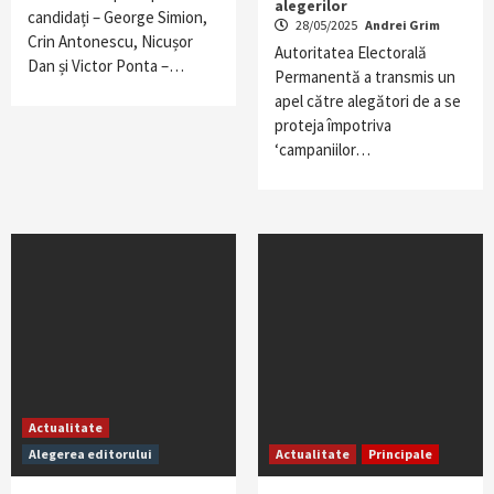
alegerilor
candidați – George Simion,
28/05/2025
Andrei Grim
Crin Antonescu, Nicușor
Autoritatea Electorală
Dan și Victor Ponta –…
Permanentă a transmis un
apel către alegători de a se
proteja împotriva
‘campaniilor…
Actualitate
Alegerea editorului
Actualitate
Principale