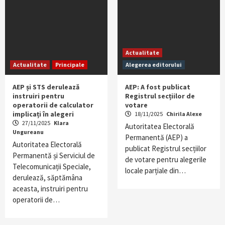
Actualitate
Actualitate
Principale
Alegerea editorului
AEP și STS derulează
AEP: A fost publicat
instruiri pentru
Registrul secțiilor de
operatorii de calculator
votare
implicați în alegeri
18/11/2025
Chirila Alexe
27/11/2025
Klara
Autoritatea Electorală
Ungureanu
Permanentă (AEP) a
Autoritatea Electorală
publicat Registrul secțiilor
Permanentă și Serviciul de
de votare pentru alegerile
Telecomunicații Speciale,
locale parțiale din…
derulează, săptămâna
aceasta, instruiri pentru
operatorii de…