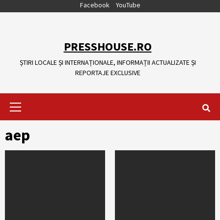
Skip
Facebook
YouTube
to
content
PRESSHOUSE.RO
ȘTIRI LOCALE ȘI INTERNAȚIONALE, INFORMAȚII ACTUALIZATE ȘI
REPORTAJE EXCLUSIVE
Primary
Menu
aep