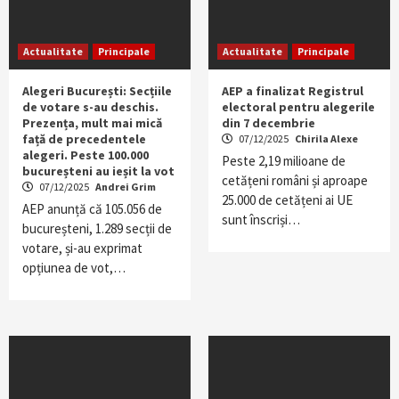
Actualitate
Principale
Actualitate
Principale
Alegeri București: Secțiile
AEP a finalizat Registrul
de votare s-au deschis.
electoral pentru alegerile
Prezența, mult mai mică
din 7 decembrie
față de precedentele
07/12/2025
Chirila Alexe
alegeri. Peste 100.000
Peste 2,19 milioane de
bucureșteni au ieșit la vot
cetățeni români și aproape
07/12/2025
Andrei Grim
25.000 de cetățeni ai UE
AEP anunță că 105.056 de
sunt înscriși…
bucureșteni, 1.289 secții de
votare, și-au exprimat
opțiunea de vot,…