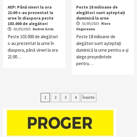
AEP: Până vineri la ora
Peste 18 milioane de
21:00 s-au prezentat la
alegători sunt așteptați
urne în diaspora peste
duminică la urne
103.000 de alegători
01/05/2025
Klara
02/05/2025
Andrei Grim
Ungureanu
Peste 103.000 de alegători
Peste 18 milioane de
s-au prezentat la urne în
alegători sunt așteptați
diaspora, până vineri la ora
duminică la urne pentru a-și
21:00…
alege președintele
pentru…
Paginație
1
2
3
4
Înainte
articole