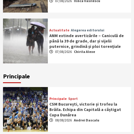
07/08/2026
Ilinca Vasilescu
Actualitate
Alegerea editorului
ANM extinde avertizările – Caniculă de
până la 39 de grade, dar și vijelii
puternice, grindină și ploi torențiale
07/08/2026
Chirila Alexe
Principale
Principale
Sport
CSM București, victorie și trofeu la
Brăila. Echipa din Capitală a câștigat
Cupa Dunărea
08/08/2026
Andrei Dascalu