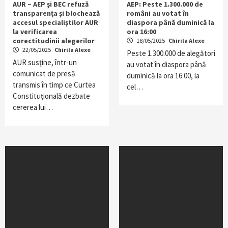
AUR – AEP şi BEC refuză
AEP: Peste 1.300.000 de
transparenţa şi blochează
români au votat în
accesul specialiştilor AUR
diaspora până duminică la
la verificarea
ora 16:00
corectitudinii alegerilor
18/05/2025
Chirila Alexe
22/05/2025
Chirila Alexe
Peste 1.300.000 de alegători
AUR susţine, într-un
au votat în diaspora până
comunicat de presă
duminică la ora 16:00, la
transmis în timp ce Curtea
cel…
Constituţională dezbate
cererea lui…