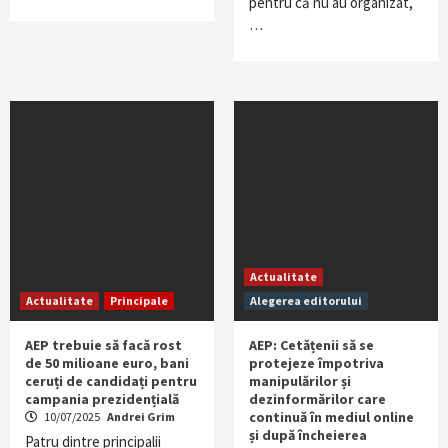
pentru că nu au organizat,
…
Actualitate
Actualitate
Principale
Alegerea editorului
AEP trebuie să facă rost
AEP: Cetățenii să se
de 50 milioane euro, bani
protejeze împotriva
ceruți de candidați pentru
manipulărilor și
campania prezidențială
dezinformărilor care
continuă în mediul online
10/07/2025
Andrei Grim
și după încheierea
Patru dintre principalii