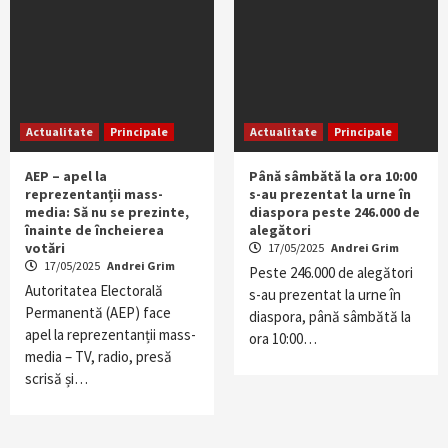
Actualitate
Principale
Actualitate
Principale
AEP – apel la
Până sâmbătă la ora 10:00
reprezentanții mass-
s-au prezentat la urne în
media: Să nu se prezinte,
diaspora peste 246.000 de
înainte de încheierea
alegători
votări
17/05/2025
Andrei Grim
17/05/2025
Andrei Grim
Peste 246.000 de alegători
Autoritatea Electorală
s-au prezentat la urne în
Permanentă (AEP) face
diaspora, până sâmbătă la
apel la reprezentanții mass-
ora 10:00…
media – TV, radio, presă
scrisă și…