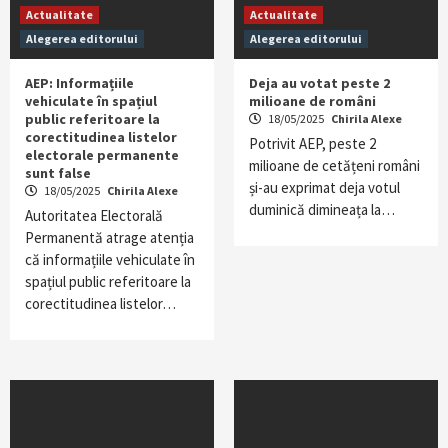
Actualitate
Actualitate
Alegerea editorului
Alegerea editorului
AEP: Informațiile
Deja au votat peste 2
vehiculate în spațiul
milioane de români
public referitoare la
18/05/2025
Chirila Alexe
corectitudinea listelor
Potrivit AEP, peste 2
electorale permanente
milioane de cetățeni români
sunt false
și-au exprimat deja votul
18/05/2025
Chirila Alexe
duminică dimineața la…
Autoritatea Electorală
Permanentă atrage atenția
că informațiile vehiculate în
spațiul public referitoare la
corectitudinea listelor…