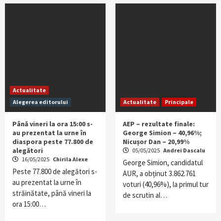
Actualitate
Alegerea editorului
Actualitate
Principale
Până vineri la ora 15:00 s-
AEP – rezultate finale:
au prezentat la urne în
George Simion – 40,96%;
diaspora peste 77.800 de
Nicușor Dan – 20,99%
alegători
05/05/2025
Andrei Dascalu
16/05/2025
Chirila Alexe
George Simion, candidatul
Peste 77.800 de alegători s-
AUR, a obținut 3.862.761
au prezentat la urne în
voturi (40,96%), la primul tur
străinătate, până vineri la
de scrutin al…
ora 15:00…