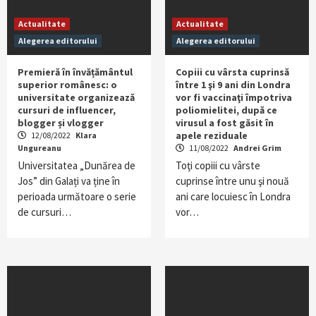
Actualitate
Actualitate
Alegerea editorului
Alegerea editorului
Premieră în învățământul
Copiii cu vârsta cuprinsă
superior românesc: o
între 1 şi 9 ani din Londra
universitate organizează
vor fi vaccinaţi împotriva
cursuri de influencer,
poliomielitei, după ce
blogger și vlogger
virusul a fost găsit în
apele reziduale
12/08/2022
Klara
Ungureanu
11/08/2022
Andrei Grim
Universitatea „Dunărea de
Toţi copiii cu vârste
Jos” din Galați va ține în
cuprinse între unu şi nouă
perioada următoare o serie
ani care locuiesc în Londra
de cursuri…
vor…