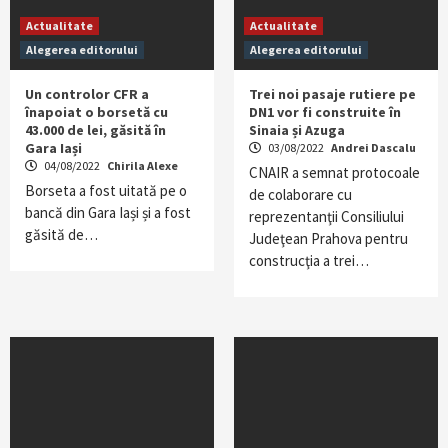
Actualitate
Actualitate
Alegerea editorului
Alegerea editorului
Un controlor CFR a
Trei noi pasaje rutiere pe
înapoiat o borsetă cu
DN1 vor fi construite în
43.000 de lei, găsită în
Sinaia și Azuga
Gara Iași
03/08/2022
Andrei Dascalu
04/08/2022
Chirila Alexe
CNAIR a semnat protocoale
Borseta a fost uitată pe o
de colaborare cu
bancă din Gara Iași și a fost
reprezentanţii Consiliului
găsită de…
Judeţean Prahova pentru
construcţia a trei…