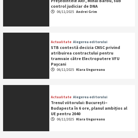
Președintele ARF, Mihai Barbu, sub
control judiciar de DNA
06/11/2025
Andrei Grim
Actualitate
Alegerea editorului
STB contestă decizia CNSC privind
atribuirea contractului pentru
tramvaie către Electroputere VFU
Pașcani
06/11/2025
Klara Ungureanu
Actualitate
Alegerea editorului
Trenul viitorului: București–
Budapesta în 6 ore, planul ambițios al
UE pentru 2040
06/11/2025
Klara Ungureanu