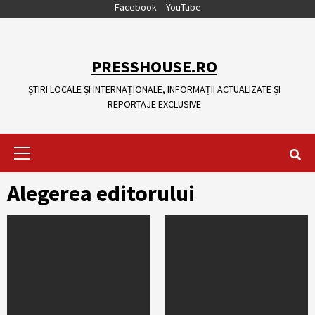
Skip
Facebook
YouTube
to
content
PRESSHOUSE.RO
ȘTIRI LOCALE ȘI INTERNAȚIONALE, INFORMAȚII ACTUALIZATE ȘI
REPORTAJE EXCLUSIVE
Primary
Menu
Alegerea editorului