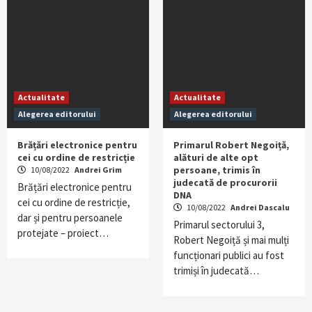
Actualitate
Actualitate
Alegerea editorului
Alegerea editorului
Brățări electronice pentru
Primarul Robert Negoiță,
cei cu ordine de restricție
alături de alte opt
persoane, trimis în
10/08/2022
Andrei Grim
judecată de procurorii
Brățări electronice pentru
DNA
cei cu ordine de restricție,
10/08/2022
Andrei Dascalu
dar și pentru persoanele
Primarul sectorului 3,
protejate – proiect…
Robert Negoiță și mai mulți
funcționari publici au fost
trimiși în judecată…