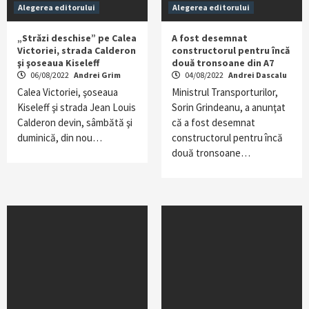
Alegerea editorului
Alegerea editorului
„Străzi deschise” pe Calea
A fost desemnat
Victoriei, strada Calderon
constructorul pentru încă
şi şoseaua Kiseleff
două tronsoane din A7
06/08/2022
Andrei Grim
04/08/2022
Andrei Dascalu
Calea Victoriei, şoseaua
Ministrul Transporturilor,
Kiseleff şi strada Jean Louis
Sorin Grindeanu, a anunţat
Calderon devin, sâmbătă şi
că a fost desemnat
duminică, din nou…
constructorul pentru încă
două tronsoane…