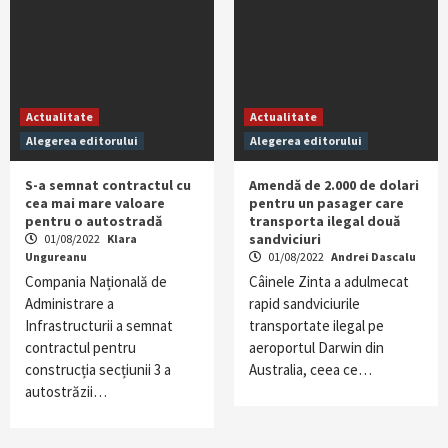
Actualitate
Actualitate
Alegerea editorului
Alegerea editorului
S-a semnat contractul cu
Amendă de 2.000 de dolari
cea mai mare valoare
pentru un pasager care
pentru o autostradă
transporta ilegal două
sandviciuri
01/08/2022
Klara
Ungureanu
01/08/2022
Andrei Dascalu
Compania Națională de
Câinele Zinta a adulmecat
Administrare a
rapid sandviciurile
Infrastructurii a semnat
transportate ilegal pe
contractul pentru
aeroportul Darwin din
construcția secțiunii 3 a
Australia, ceea ce…
autostrăzii…