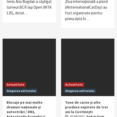
tenis Ana Bogdan a câştigat
Ziua internaţională a pisicii
turneul BCR Iaşi Open (WTA
(#InternationalCatDay) au
125), dotat…
fost organizate pentru
prima dată în…
Actualitate
Actualitate
Alegerea editorului
Alegerea editorului
Blocaje pe mai multe
Tone de carne şi alte
drumuri naţionale și
produse expirate de trei
autostrăzi / DN1,
ani la Costineşti
Autostrada Soarelui şi
07/08/2022
Andrei Grim