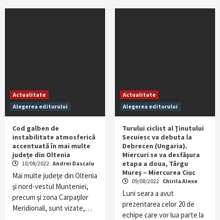
Actualitate
Actualitate
Alegerea editorului
Alegerea editorului
Cod galben de
Turului ciclist al Ţinutului
instabilitate atmosferică
Secuiesc va debuta la
accentuată în mai multe
Debrecen (Ungaria).
județe din Oltenia
Miercuri se va desfăşura
etapa a doua, Târgu
10/08/2022
Andrei Dascalu
Mureş – Miercurea Ciuc
Mai multe judeţe din Oltenia
09/08/2022
Chirila Alexe
şi nord-vestul Munteniei,
Luni seara a avut
precum şi zona Carpaţilor
prezentarea celor 20 de
Meridionali, sunt vizate,…
echipe care vor lua parte la