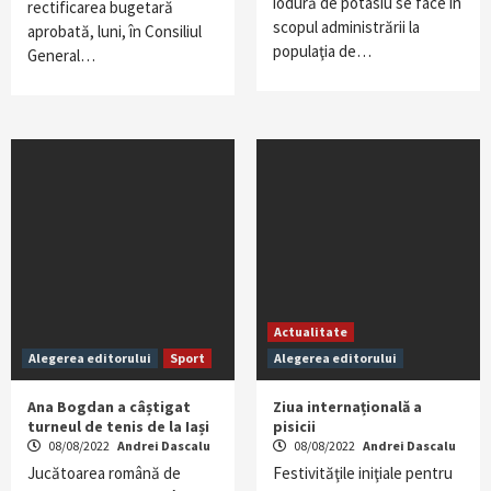
iodură de potasiu se face în
rectificarea bugetară
scopul administrării la
aprobată, luni, în Consiliul
populaţia de…
General…
Actualitate
Alegerea editorului
Sport
Alegerea editorului
Ana Bogdan a câștigat
Ziua internațională a
turneul de tenis de la Iași
pisicii
08/08/2022
Andrei Dascalu
08/08/2022
Andrei Dascalu
Jucătoarea română de
Festivităţile iniţiale pentru