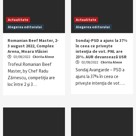
Actualitate
Actualitate
Alegerea editorului
Alegerea editorului
Romanian Beef Master, 2-
Sondaj-PSD a ajuns la 37%
3 august 2022, Complex
în ceea ce priveşte
Arena, Moara Vlăsiei
intenţia de vot. PNL are
23%. AUR devansează USR
03/08/2022
Chirila Alexe
02/08/2022
Chirila Alexe
Trofeul Romanian Beef
Sondaj Avangarde – PSD a
Master, by Chef Radu
ajuns la 37% în ceea ce
Zărnescu, competiţia are
priveşte intenţia de vot….
loc între 2 şi 3…