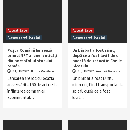
Actualitate
Actualitate
Alegerea editorului
Alegerea editorului
Poșta Română lansează
Un bărbat a fost rănit,
primul NFT al unei entități
după ce a fost lovit de o
din portofoliul statului
bucată de stâncă în Cheile
român
Bicazului
11/08/2022
Ilinca Vasilescu
10/08/2022
Andrei Dascalu
Lansarea are loc cu ocazia
Un bărbat a fost rănit,
aniversării a 160 de ani de la
miercuri, fiind transportat la
înființarea companiei.
spital, după ce a fost
Evenimentul…
lovit…