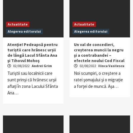
Actualitate
Actualitate
Alegerea editorului
Alegerea editorului
Atenție! Pedeapsă pentru
Un val de concedieri,
turiștii care hrănesc urșii
creșterea muncii la negru
de lângă Lacul Sfânta Ana
şi a contrabandei –
şi Tihovul Mohoş
efectele noului Cod Fiscal
02/08/2022
Andrei Grim
02/08/2022
Ilinca Vasilescu
Turiştii sau localnicii care
Noi scumpiri, o creştere a
sunt prinşi că hrănesc urşii
ratei şomajului şi o migraţie
aflaţi în zona Lacului Sfânta
a forţei de muncă. Aşa…
Ana…