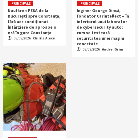
PRINCIPALE
PRINCIPALE
Noul tren PESA de la
Inginer George Dincă,
București spre Constanța,
fondator Carintellect – În
fără aer condiționat.
interiorul unui laborator
Întârziere de aproape o
de cybersecurity auto:
oră în gara Constanța
cum se testează
securitatea unei mașini
08/08/2026
Chirila Alexe
conectate
08/08/2026
Andrei Grim