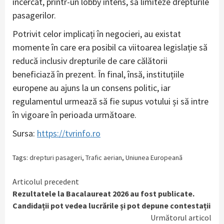
încercat, printr-un lobby intens, să limiteze drepturile
pasagerilor.
Potrivit celor implicați în negocieri, au existat
momente în care era posibil ca viitoarea legislație să
reducă inclusiv drepturile de care călătorii
beneficiază în prezent. În final, însă, instituțiile
europene au ajuns la un consens politic, iar
regulamentul urmează să fie supus votului și să intre
în vigoare în perioada următoare.
Sursa:
https://tvrinfo.ro
Tags:
drepturi pasageri
,
Trafic aerian
,
Uniunea Europeană
Continue
Articolul precedent
Rezultatele la Bacalaureat 2026 au fost publicate.
Reading
Candidații pot vedea lucrările și pot depune contestații
Următorul articol