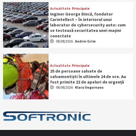
Actualitate
Principale
Inginer George Dincă, fondator
Carintellect – În interiorul unui
laborator de cybersecurity auto: cum
se testează securitatea unei mașini
conectate
08/08/2026
Andrei Grim
Actualitate
Principale
25 de persoane salvate de
salvamontiști în ultimele 24 de ore. Au
fost primite 22 de apeluri de urgență
08/08/2026
Klara Ungureanu