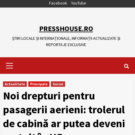
Skip
Facebook
YouTube
to
content
PRESSHOUSE.RO
ȘTIRI LOCALE ȘI INTERNAȚIONALE, INFORMAȚII ACTUALIZATE ȘI
REPORTAJE EXCLUSIVE
Primary
Menu
Actualitate
Principale
Social
Noi drepturi pentru
pasagerii aerieni: trolerul
de cabină ar putea deveni