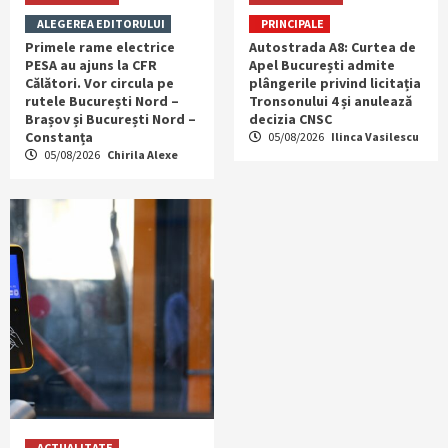
ALEGEREA EDITORULUI
PRINCIPALE
Primele rame electrice
Autostrada A8: Curtea de
PESA au ajuns la CFR
Apel București admite
Călători. Vor circula pe
plângerile privind licitația
rutele București Nord –
Tronsonului 4 și anulează
Brașov și București Nord –
decizia CNSC
Constanța
05/08/2026
Ilinca Vasilescu
05/08/2026
Chirila Alexe
ACTUALITATE