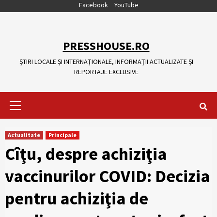
Skip
Facebook
YouTube
to
content
PRESSHOUSE.RO
ȘTIRI LOCALE ȘI INTERNAȚIONALE, INFORMAȚII ACTUALIZATE ȘI
REPORTAJE EXCLUSIVE
Primary
Menu
Actualitate
Principale
Cîţu, despre achiziţia
vaccinurilor COVID: Decizia
pentru achiziţia de