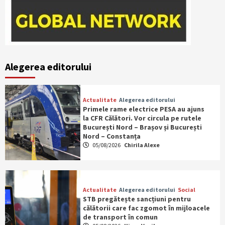
Alegerea editorului
Actualitate
Alegerea editorului
Primele rame electrice PESA au ajuns
la CFR Călători. Vor circula pe rutele
București Nord – Brașov și București
Nord – Constanța
05/08/2026
Chirila Alexe
Actualitate
Alegerea editorului
Social
STB pregătește sancțiuni pentru
călătorii care fac zgomot în mijloacele
de transport în comun