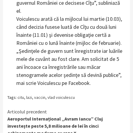
guvernul României ce decisese Cîţu”, subliniază
el.
Voiculescu arată că la mijlocul lui martie (10.03),
când decizia fusese luată de Cîţu cu două luni
înainte (11.01) şi devenise obligaţie certă a
României cu o lună înainte (mijloc de februarie).
„Şedinţele de guvern sunt înregistrate iar luările
mele de cuvânt au fost clare. Am solicitat de 5
ani încoace ca înregistrările sau măcar
stenogramele acelor şedinţe să devină publice”,
mai scrie Voiculescu pe Facebook.
Tags:
citu
,
lazi
,
vaccin
,
vlad voiculescu
Continue
Articolul precedent
Aeroportul Internațional „Avram Iancu” Cluj
Reading
investește peste 5,8 milioane de lei în cinci
echipamente moderne cu raze X