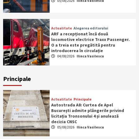
05/08/2026
Ilinca Vasilescu
Actualitate
Alegerea editorului
ARF a recepționat încă două
locomotive electrice Traxx Passenger.
O a treia este pregătită pentru
introducerea în circulație
04/08/2026
Ilinca Vasilescu
Principale
Actualitate
Principale
Autostrada A8: Curtea de Apel
București admite plângerile privind
licitația Tronsonului 4 și anulează
decizia CNSC
05/08/2026
Ilinca Vasilescu