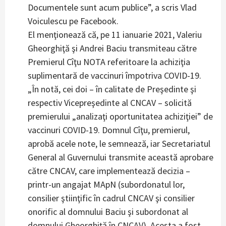
Documentele sunt acum publice”, a scris Vlad
Voiculescu pe Facebook.
El menţionează că, pe 11 ianuarie 2021, Valeriu
Gheorghiţă şi Andrei Baciu transmiteau către
Premierul Cîţu NOTA referitoare la achiziţia
suplimentară de vaccinuri împotriva COVID-19.
„În notă, cei doi – în calitate de Preşedinte şi
respectiv Vicepreşedinte al CNCAV – solicită
premierului „analizaţi oportunitatea achiziţiei” de
vaccinuri COVID-19. Domnul Cîţu, premierul,
aprobă acele note, le semnează, iar Secretariatul
General al Guvernului transmite această aprobare
către CNCAV, care implementează decizia –
printr-un angajat MApN (subordonatul lor,
consilier ştiinţific în cadrul CNCAV şi consilier
onorific al domnului Baciu şi subordonat al
domnului Gheorghiţă în CNCAV). Acesta a fost