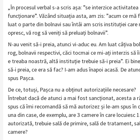
„În procesul verbal s-a scris așa: ”se interzice activitatea
funcționare”. Văzând situația asta, am zis: ”acum ce mă fac
luat o parte din bolnavi sau întâi am scris instituției ca
opresc, vă rog să veniți să preluați bolnavii”.
N-au venit să-i preia, atunci vi-aduc eu. Am luat câțiva bol
rog, bolnavii respectivi, căci tocmai ce mi-ați interzis să î
e treaba noastră, altă instituție trebuie să-i preia”. Ei b
să-i preia, ce era să fac? I-am adus înapoi acasă. De atunc
spus Pașca.
De ce, totuși, Pașca nu a obținut autorizațiile necesare?
Întrebat dacă de atunci a mai fost sancționat, acesta a 
spus că îmi recomandă să mă autorizez și le-am spus în ce
una din case, de exemplu, are 3 camere în care locuiesc 1
autorizată, trebuie sală de primire, sală de tratament, sa
camere?