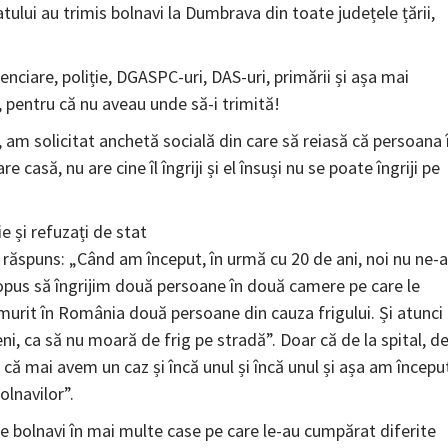
atului au trimis bolnavi la Dumbrava din toate județele țării,
enciare, poliție, DGASPC-uri, DAS-uri, primării și așa mai
pentru că nu aveau unde să-i trimită!
 am solicitat anchetă socială din care să reiasă că persoana 
casă, nu are cine îl îngriji și el însuși nu se poate îngriji pe
e și refuzați de stat
 a răspuns: „Când am început, în urmă cu 20 de ani, noi nu ne
ropus să îngrijim două persoane în două camere pe care le
 murit în România două persoane din cauza frigului. Și atunci
i, ca să nu moară de frig pe stradă”. Doar că de la spital, d
ă mai avem un caz și încă unul și încă unul și așa am începu
olnavilor”.
 bolnavi în mai multe case pe care le-au cumpărat diferite