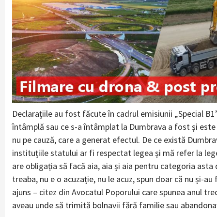
Declarațiile au fost făcute în cadrul emisiunii „Special B
întâmplă sau ce s-a întâmplat la Dumbrava a fost și este 
nu pe cauză, care a generat efectul. De ce există Dumbrava
instituțiile statului ar fi respectat legea și mă refer la leg
are obligația să facă aia, aia și aia pentru categoria asta 
treaba, nu e o acuzație, nu le acuz, spun doar că nu și-au
ajuns – citez din Avocatul Poporului care spunea anul tre
aveau unde să trimită bolnavii fără familie sau abandonaț