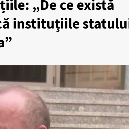
țiile: „De ce există
instituțiile statulu
a”