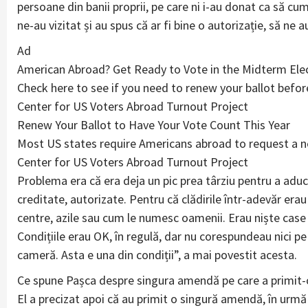
persoane din banii proprii, pe care ni i-au donat ca să cum
ne-au vizitat și au spus că ar fi bine o autorizație, să ne 
Ad
American Abroad? Get Ready to Vote in the Midterm Ele
Check here to see if you need to renew your ballot befo
Center for US Voters Abroad Turnout Project
Renew Your Ballot to Have Your Vote Count This Year
Most US states require Americans abroad to request a ne
Center for US Voters Abroad Turnout Project
Problema era că era deja un pic prea târziu pentru a aduce
creditate, autorizate. Pentru că clădirile într-adevăr erau
centre, azile sau cum le numesc oamenii. Erau niște case
Condițiile erau OK, în regulă, dar nu corespundeau nici p
cameră. Asta e una din condiții”, a mai povestit acesta.
Ce spune Pașca despre singura amendă pe care a primit-
El a precizat apoi că au primit o singură amendă, în urmă c