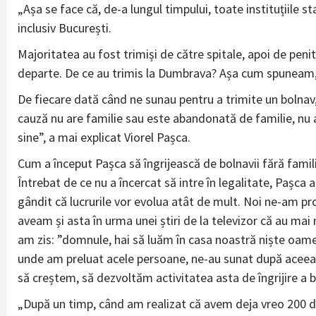
„Așa se face că, de-a lungul timpului, toate instituțiile st
inclusiv București.
Majoritatea au fost trimiși de către spitale, apoi de penit
departe. De ce au trimis la Dumbrava? Așa cum spuneam, 
De fiecare dată când ne sunau pentru a trimite un bolnav,
cauză nu are familie sau este abandonată de familie, nu are 
sine”, a mai explicat Viorel Pașca.
Cum a început Pașca să îngrijească de bolnavii fără famili
Întrebat de ce nu a încercat să intre în legalitate, Pașca
gândit că lucrurile vor evolua atât de mult. Noi ne-am p
aveam și asta în urma unei știri de la televizor că au mai
am zis: ”domnule, hai să luăm în casa noastră niște oamen
unde am preluat acele persoane, ne-au sunat după aceea c
să creștem, să dezvoltăm activitatea asta de îngrijire a b
„După un timp, când am realizat că avem deja vreo 200 de