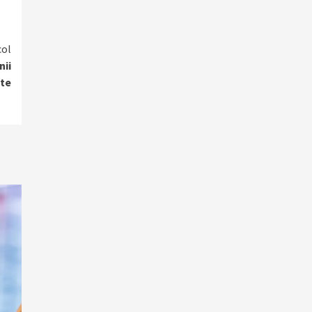
col
nii
ate