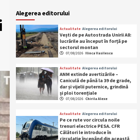
Alegerea editorului
i
Actualitate
Alegerea editorului
Vești de pe Autostrada Unirii A8:
lucrările au început în forță pe
sectorul montan
07/08/2026
Ilinca Vasilescu
Actualitate
Alegerea editorului
ANM extinde avertizările –
Caniculă de până la 39 de grade,
dar și vijelii puternice, grindină
și ploi torențiale
07/08/2026
Chirila Alexe
Actualitate
Alegerea editorului
Pe ce rute vor circula noile
trenuri electrice PESA. CFR
Călători le introduce în
circulație începând din această