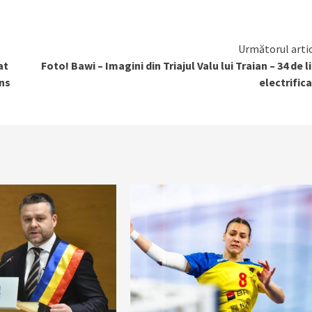
Următorul arti
at
Foto! Bawi – Imagini din Triajul Valu lui Traian – 34 de li
uns
electrific