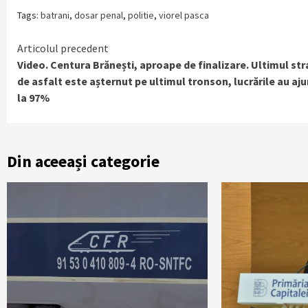
Tags:
batrani
,
dosar penal
,
politie
,
viorel pasca
Continue
Articolul precedent
Video. Centura Brănești, aproape de finalizare. Ultimul str
Reading
de asfalt este așternut pe ultimul tronson, lucrările au aj
la 97%
Din aceeași categorie