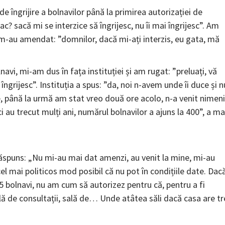
 de îngrijire a bolnavilor până la primirea autorizației de
? sacă mi se interzice să îngrijesc, nu îi mai îngrijesc”. Am
re m-au amendat: ”domnilor, dacă mi-ați interzis, eu gata, mă
navi, mi-am dus în fața instituției și am rugat: ”preluați, vă
i îngrijesc”. Instituția a spus: ”da, noi n-avem unde îi duce și n
ine, până la urmă am stat vreo două ore acolo, n-a venit nimeni
i au trecut mulți ani, numărul bolnavilor a ajuns la 400”, a ma
răspuns: „Nu mi-au mai dat amenzi, au venit la mine, mi-au
l mai politicos mod posibil că nu pot în condițiile date. Dac
5 bolnavi, nu am cum să autorizez pentru că, pentru a fi
lă de consultații, sală de… Unde atâtea săli dacă casa are tr