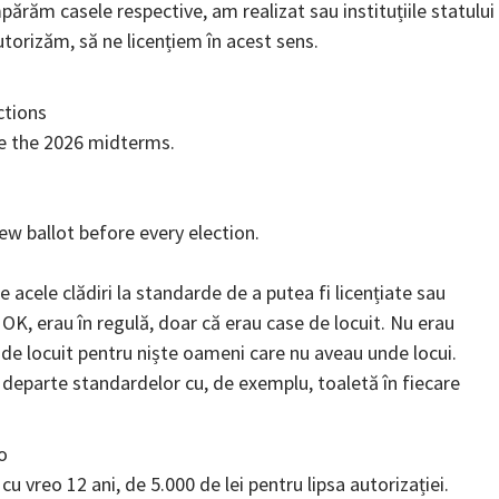
părăm casele respective, am realizat sau instituțiile statului
autorizăm, să ne licențiem în acest sens.
ctions
re the 2026 midterms.
w ballot before every election.
 acele clădiri la standarde de a putea fi licențiate sau
 OK, erau în regulă, doar că erau case de locuit. Nu erau
 de locuit pentru niște oameni care nu aveau unde locui.
e departe standardelor cu, de exemplu, toaletă în fiecare
o
u vreo 12 ani, de 5.000 de lei pentru lipsa autorizației.