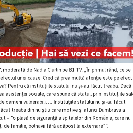
1”, moderată de Nadia Ciurlin pe B1 TV. „În primul rând, ce se
efectul unei cauze. Cred că prea multă atenție este pe efect 
? Pentru că instituțiile statului nu și-au făcut treaba. Dacă
ea asistenței sociale, care spune că statul, prin instituțiile sal
de oameni vulnerabili…. Instituțiile statului nu și-au făcut
 făcut treaba din nu știu care motive și atunci Dumbrava a
cut – ”o plasă de siguranță a spitalelor din România, care nu
i de familie, bolnavii fără adăpost la externare””.