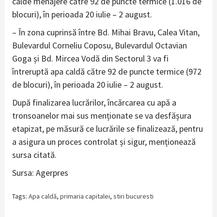
calde menajere către 92 de puncte termice (1.016 de
blocuri), în perioada 20 iulie – 2 august.
– În zona cuprinsă între Bd. Mihai Bravu, Calea Vitan,
Bulevardul Corneliu Coposu, Bulevardul Octavian
Goga și Bd. Mircea Vodă din Sectorul 3 va fi
întreruptă apa caldă către 92 de puncte termice (972
de blocuri), în perioada 20 iulie – 2 august.
După finalizarea lucrărilor, încărcarea cu apă a
tronsoanelor mai sus menționate se va desfășura
etapizat, pe măsură ce lucrările se finalizează, pentru
a asigura un proces controlat și sigur, menționează
sursa citată.
Sursa: Agerpres
Tags:
Apa caldă
,
primaria capitalei
,
stiri bucuresti