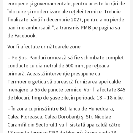
europene și guvernamentale, pentru aceste lucrări de
înlocuire și modernizare ale rețelei termice. Trebuie
finalizate până în decembrie 2027, pentru a nu pierde
banii nerambursabili”, a transmis PMB pe pagina sa
de Facebook.
Vor fi afectate următoarele zone:
– Pe Șos. Panduri urmează să fie schimbate complet
conducte cu diametrul de 500 mm, pe rețeaua
primară. Această intervenție presupune ca
Termoenergetica să oprească furnizarea apei calde
menajere la 55 de puncte termice. Vor fi afectate 845
de blocuri, timp de șase zile, în perioada 13 – 18 iulie.
– În zona cuprinsă între Bd. Iancu de Hunedoara,
Calea Floreasca, Calea Dorobanți și Str. Nicolae
Caramfil din Sectorul 1 va fi sistată apa caldă către
18 puncte termice (230 de blocuri), în perioada 13 –