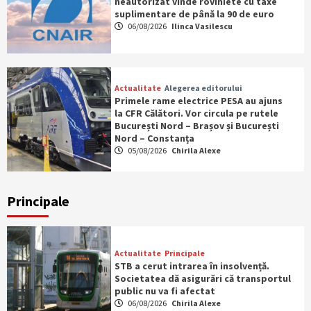
neautorizat vinde roviniete cu taxe
suplimentare de până la 90 de euro
06/08/2026
Ilinca Vasilescu
Actualitate
Alegerea editorului
Primele rame electrice PESA au ajuns
la CFR Călători. Vor circula pe rutele
București Nord – Brașov și București
Nord – Constanța
05/08/2026
Chirila Alexe
Principale
Actualitate
Principale
STB a cerut intrarea în insolvență.
Societatea dă asigurări că transportul
public nu va fi afectat
06/08/2026
Chirila Alexe