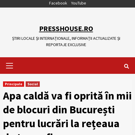
Skip
Facebook
YouTube
to
content
PRESSHOUSE.RO
ȘTIRI LOCALE ȘI INTERNAȚIONALE, INFORMAȚII ACTUALIZATE ȘI
REPORTAJE EXCLUSIVE
Primary
Menu
Principale
Social
Apa caldă va fi oprită în mii
de blocuri din București
pentru lucrări la rețeaua