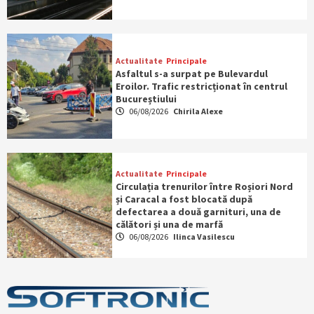
Actualitate
Principale
Asfaltul s-a surpat pe Bulevardul
Eroilor. Trafic restricționat în centrul
Bucureștiului
06/08/2026
Chirila Alexe
Actualitate
Principale
Circulația trenurilor între Roșiori Nord
și Caracal a fost blocată după
defectarea a două garnituri, una de
călători și una de marfă
06/08/2026
Ilinca Vasilescu