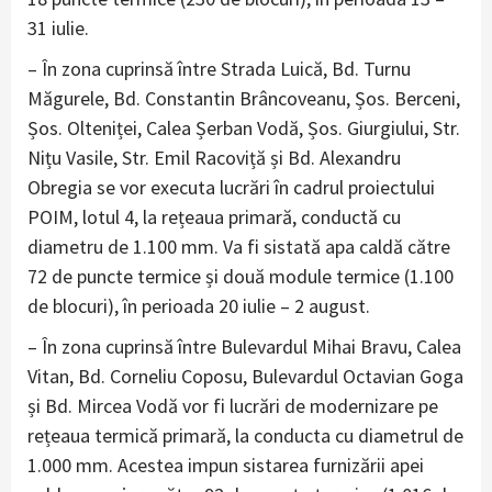
31 iulie.
– În zona cuprinsă între Strada Luică, Bd. Turnu
Măgurele, Bd. Constantin Brâncoveanu, Șos. Berceni,
Șos. Olteniței, Calea Șerban Vodă, Șos. Giurgiului, Str.
Nițu Vasile, Str. Emil Racoviță și Bd. Alexandru
Obregia se vor executa lucrări în cadrul proiectului
POIM, lotul 4, la rețeaua primară, conductă cu
diametru de 1.100 mm. Va fi sistată apa caldă către
72 de puncte termice și două module termice (1.100
de blocuri), în perioada 20 iulie – 2 august.
– În zona cuprinsă între Bulevardul Mihai Bravu, Calea
Vitan, Bd. Corneliu Coposu, Bulevardul Octavian Goga
și Bd. Mircea Vodă vor fi lucrări de modernizare pe
rețeaua termică primară, la conducta cu diametrul de
1.000 mm. Acestea impun sistarea furnizării apei