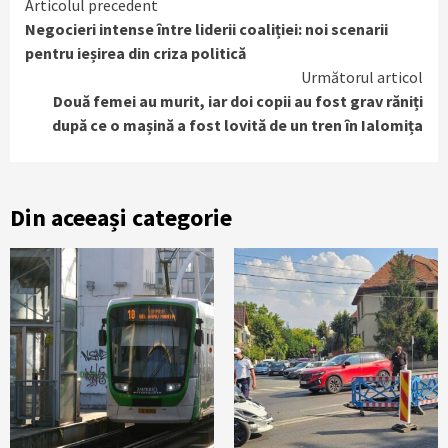
Continue
Articolul precedent
Negocieri intense între liderii coaliției: noi scenarii
Reading
pentru ieșirea din criza politică
Următorul articol
Două femei au murit, iar doi copii au fost grav răniți
după ce o mașină a fost lovită de un tren în Ialomița
Din aceeași categorie