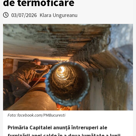
de termoficare
03/07/2026
Klara Ungureanu
Foto: facebook.com/PMBucuresti
Primăria Capitalei anunță întreruperi ale
furnizării apei calde în a doua jumătate a lunii