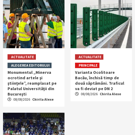
ACTUALITATE
ACTUALITATE
ALEGEREA EDITORULUI
PRINCIPALE
Monumentul „Minerva
Varianta Ocolitoare
ocrotind artele şi
Bacău, închisă timp de
ştiinţele”, reamplasat pe
două săptămâni. Traficul
Palatul Universităţii din
va fi deviat pe DN 2
Bucureşti
08/08/2026
Chirila Alexe
08/08/2026
Chirila Alexe