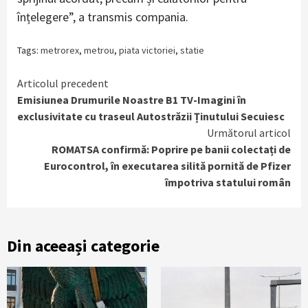
înțelegere”, a transmis compania.
Tags:
metrorex
,
metrou
,
piata victoriei
,
statie
Continue
Articolul precedent
Emisiunea Drumurile Noastre B1 TV-Imagini în
Reading
exclusivitate cu traseul Autostrăzii Ținutului Secuiesc
Următorul articol
ROMATSA confirmă: Poprire pe banii colectați de
Eurocontrol, în executarea silită pornită de Pfizer
împotriva statului român
Din aceeași categorie