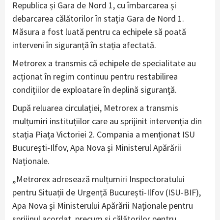
Republica și Gara de Nord 1, cu îmbarcarea și
debarcarea călătorilor în stația Gara de Nord 1.
Măsura a fost luată pentru ca echipele să poată
interveni în siguranță în stația afectată.
Metrorex a transmis că echipele de specialitate au
acționat în regim continuu pentru restabilirea
condițiilor de exploatare în deplină siguranță.
După reluarea circulației, Metrorex a transmis
mulțumiri instituțiilor care au sprijinit intervenția din
stația Piața Victoriei 2. Compania a menționat ISU
București-Ilfov, Apa Nova și Ministerul Apărării
Naționale.
„Metrorex adresează mulțumiri Inspectoratului
pentru Situații de Urgență București-Ilfov (ISU-BIF),
Apa Nova și Ministerului Apărării Naționale pentru
sprijinul acordat, precum și călătorilor pentru