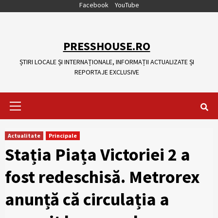
Skip
Facebook
YouTube
to
content
PRESSHOUSE.RO
ȘTIRI LOCALE ȘI INTERNAȚIONALE, INFORMAȚII ACTUALIZATE ȘI
REPORTAJE EXCLUSIVE
Primary
Menu
Actualitate
Principale
Stația Piața Victoriei 2 a
fost redeschisă. Metrorex
anunță că circulația a