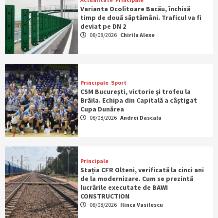
Varianta Ocolitoare Bacău, închisă
timp de două săptămâni. Traficul va fi
deviat pe DN 2
08/08/2026
Chirila Alexe
Principale
Sport
CSM București, victorie și trofeu la
Brăila. Echipa din Capitală a câștigat
Cupa Dunărea
08/08/2026
Andrei Dascalu
Principale
Stația CFR Olteni, verificată la cinci ani
de la modernizare. Cum se prezintă
lucrările executate de BAWI
CONSTRUCTION
08/08/2026
Ilinca Vasilescu