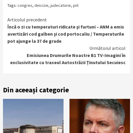
Tags:
congres
,
deicizie
,
judecatorie
,
pnl
Continue
Articolul precedent
Încă o zi cu temperaturi ridicate şi furtuni – ANM a emis
Reading
avertizări cod galben şi cod portocaliu / Temperaturile
pot ajunge la 37 de grade
Următorul articol
Emisiunea Drumurile Noastre B1 TV-Imagini în
exclusivitate cu traseul Autostrăzii Ținutului Secuiesc
Din aceeași categorie