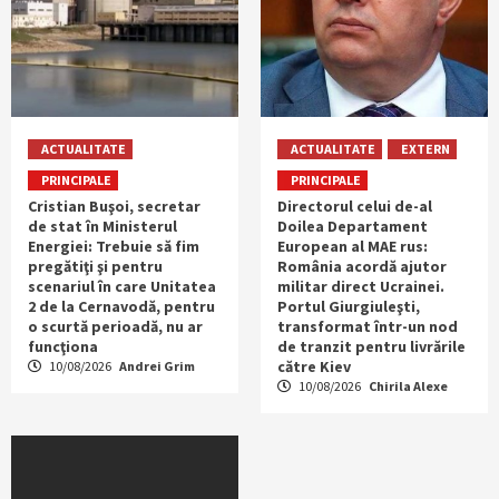
ACTUALITATE
ACTUALITATE
EXTERN
PRINCIPALE
PRINCIPALE
Cristian Buşoi, secretar
Directorul celui de-al
de stat în Ministerul
Doilea Departament
Energiei: Trebuie să fim
European al MAE rus:
pregătiţi şi pentru
România acordă ajutor
scenariul în care Unitatea
militar direct Ucrainei.
2 de la Cernavodă, pentru
Portul Giurgiuleşti,
o scurtă perioadă, nu ar
transformat într-un nod
funcţiona
de tranzit pentru livrările
către Kiev
10/08/2026
Andrei Grim
10/08/2026
Chirila Alexe