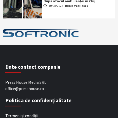
după atacul ambulanței în Cluj
10/08/2026
Ilinca Vasilescu
Date contact companie
Press House Media SRL
office@presshouse.ro
Politica de confidențialitate
Termeni și condiții