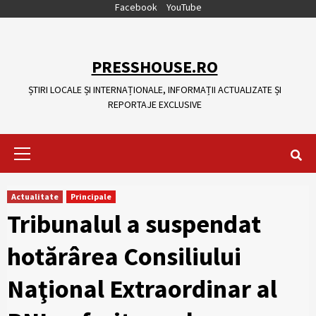
Skip
Facebook
YouTube
to
content
PRESSHOUSE.RO
ȘTIRI LOCALE ȘI INTERNAȚIONALE, INFORMAȚII ACTUALIZATE ȘI
REPORTAJE EXCLUSIVE
Primary
Menu
Actualitate
Principale
Tribunalul a suspendat
hotărârea Consiliului
Naţional Extraordinar al