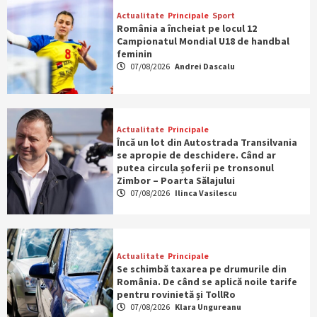
Actualitate
Principale
Sport
România a încheiat pe locul 12
Campionatul Mondial U18 de handbal
feminin
07/08/2026
Andrei Dascalu
Actualitate
Principale
Încă un lot din Autostrada Transilvania
se apropie de deschidere. Când ar
putea circula șoferii pe tronsonul
Zimbor – Poarta Sălajului
07/08/2026
Ilinca Vasilescu
Actualitate
Principale
Se schimbă taxarea pe drumurile din
România. De când se aplică noile tarife
pentru rovinietă și TollRo
07/08/2026
Klara Ungureanu