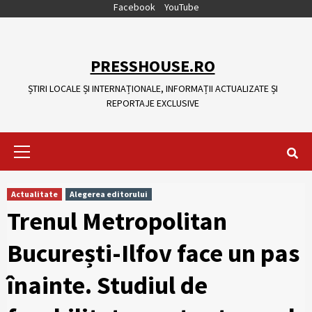
Skip
Facebook
YouTube
to
content
PRESSHOUSE.RO
ȘTIRI LOCALE ȘI INTERNAȚIONALE, INFORMAȚII ACTUALIZATE ȘI
REPORTAJE EXCLUSIVE
Primary
Menu
Actualitate
Alegerea editorului
Trenul Metropolitan
București-Ilfov face un pas
înainte. Studiul de