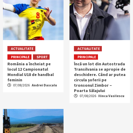
ACTUALITATE
ACTUALITATE
PRINCIPALE
SPORT
PRINCIPALE
România a încheiat pe
Încă un lot din Autostrada
locul 12 Campionatul
Transilvania se apropie de
Mondial U18 de handbal
deschidere. Când ar putea
feminin
circula șoferii pe
tronsonul Zimbor –
07/08/2026
Andrei Dascalu
Poarta Sălajului
07/08/2026
Ilinca Vasilescu