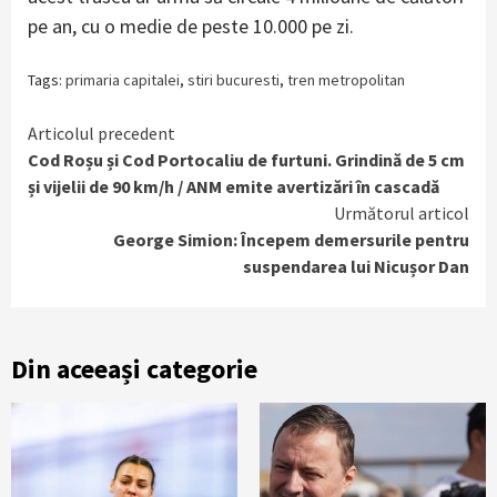
pe an, cu o medie de peste 10.000 pe zi.
Tags:
primaria capitalei
,
stiri bucuresti
,
tren metropolitan
Continue
Articolul precedent
Cod Roșu și Cod Portocaliu de furtuni. Grindină de 5 cm
Reading
și vijelii de 90 km/h / ANM emite avertizări în cascadă
Următorul articol
George Simion: Începem demersurile pentru
suspendarea lui Nicușor Dan
Din aceeași categorie