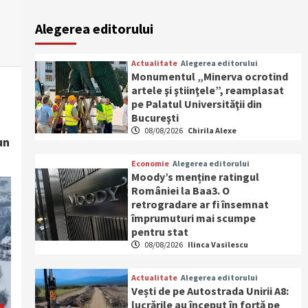
Alegerea editorului
Actualitate
Alegerea editorului
Monumentul „Minerva ocrotind
artele şi ştiinţele”, reamplasat
pe Palatul Universităţii din
Bucureşti
08/08/2026
Chirila Alexe
un
Economie
Alegerea editorului
Moody’s menține ratingul
României la Baa3. O
retrogradare ar fi însemnat
împrumuturi mai scumpe
pentru stat
08/08/2026
Ilinca Vasilescu
Actualitate
Alegerea editorului
Vești de pe Autostrada Unirii A8:
lucrările au început în forță pe