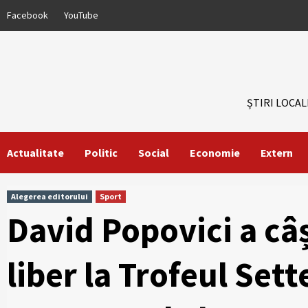
Skip
Facebook
YouTube
to
content
ȘTIRI LOCAL
Actualitate
Politic
Social
Economie
Extern
Alegerea editorului
Sport
David Popovici a câ
liber la Trofeul Sette