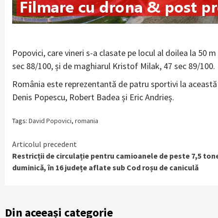
Popovici, care vineri s-a clasate pe locul al doilea la 50 
sec 88/100, și de maghiarul Kristof Milak, 47 sec 89/100.
România este reprezentantă de patru sportivi la această c
Denis Popescu, Robert Badea și Eric Andrieș.
Tags:
David Popovici
,
romania
Continue
Articolul precedent
Restricții de circulație pentru camioanele de peste 7,5 ton
Reading
duminică, în 16 județe aflate sub Cod roșu de caniculă
Din aceeași categorie