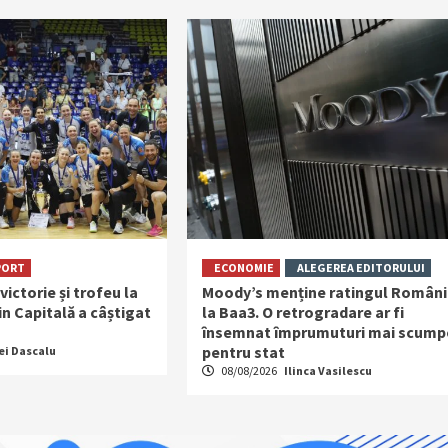
PORT
ECONOMIE
ALEGEREA EDITORULUI
ictorie și trofeu la
Moody’s menține ratingul Români
in Capitală a câștigat
la Baa3. O retrogradare ar fi
însemnat împrumuturi mai scump
pentru stat
ei Dascalu
08/08/2026
Ilinca Vasilescu