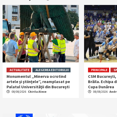
ACTUALITATE
ALEGEREA EDITORULUI
PRINCIPALE
S
Monumentul „Minerva ocrotind
CSM București, v
artele şi ştiinţele”, reamplasat pe
Brăila. Echipa d
Palatul Universităţii din Bucureşti
Cupa Dunărea
08/08/2026
Chirila Alexe
08/08/2026
Andr