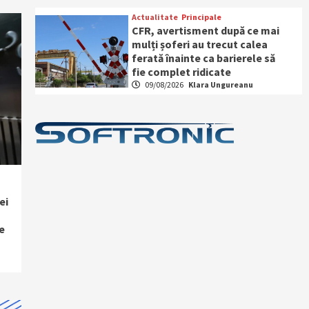
Actualitate
Principale
CFR, avertisment după ce mai
mulți șoferi au trecut calea
ferată înainte ca barierele să
fie complet ridicate
09/08/2026
Klara Ungureanu
ei
e