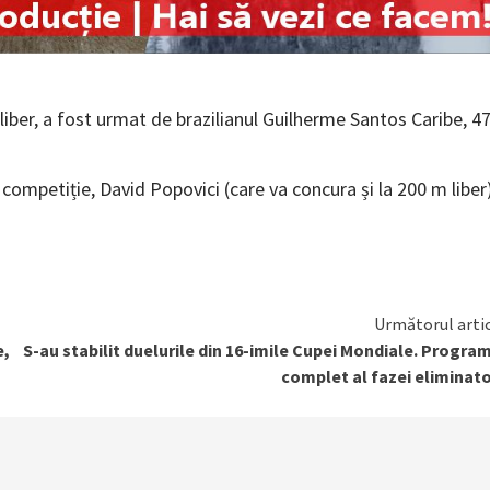
m liber, a fost urmat de brazilianul Guilherme Santos Caribe, 4
ompetiție, David Popovici (care va concura și la 200 m liber)
Următorul arti
e,
S-au stabilit duelurile din 16-imile Cupei Mondiale. Progra
complet al fazei eliminato