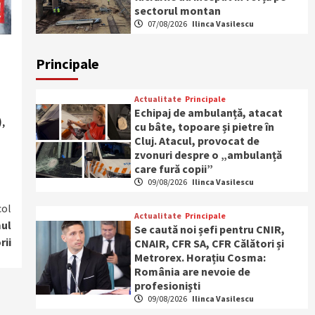
sectorul montan
07/08/2026
Ilinca Vasilescu
Principale
7
Actualitate
Principale
Echipaj de ambulanță, atacat
,
cu bâte, topoare și pietre în
Cluj. Atacul, provocat de
zvonuri despre o „ambulanță
care fură copii”
09/08/2026
Ilinca Vasilescu
col
Actualitate
Principale
mul
Se caută noi șefi pentru CNIR,
rii
CNAIR, CFR SA, CFR Călători și
Metrorex. Horațiu Cosma:
România are nevoie de
profesioniști
09/08/2026
Ilinca Vasilescu