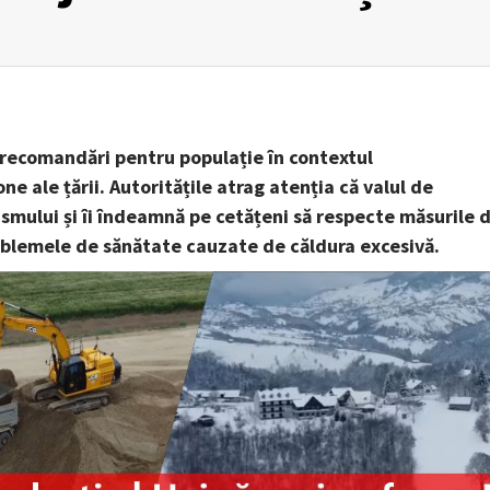
e recomandări pentru populație în contextul
 ale țării. Autoritățile atrag atenția că valul de
smului și îi îndeamnă pe cetățeni să respecte măsurile 
blemele de sănătate cauzate de căldura excesivă.