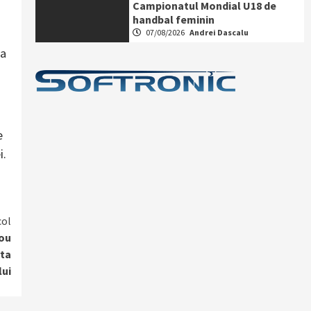
Campionatul Mondial U18 de
handbal feminin
07/08/2026
Andrei Dascalu
la
e
i.
col
nou
rta
lui