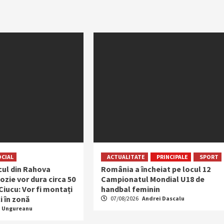
OCIAL
ACTUALITATE
PRINCIPALE
SPORT
ocul din Rahova
România a încheiat pe locul 12
ozie vor dura circa 50
Campionatul Mondial U18 de
 Ciucu: Vor fi montați
handbal feminin
i în zonă
07/08/2026
Andrei Dascalu
a Ungureanu