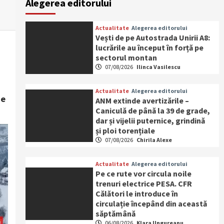
Alegerea editorului
Actualitate
Alegerea editorului
Vești de pe Autostrada Unirii A8:
lucrările au început în forță pe
sectorul montan
07/08/2026
Ilinca Vasilescu
Actualitate
Alegerea editorului
de
ANM extinde avertizările –
Caniculă de până la 39 de grade,
dar și vijelii puternice, grindină
și ploi torențiale
07/08/2026
Chirila Alexe
Actualitate
Alegerea editorului
Pe ce rute vor circula noile
trenuri electrice PESA. CFR
Călători le introduce în
circulație începând din această
săptămână
06/08/2026
Klara Ungureanu