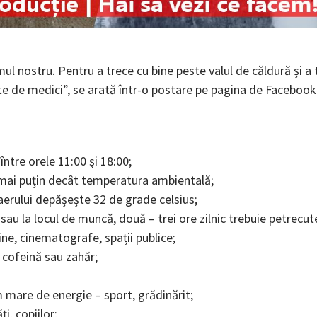
 nostru. Pentru a trece cu bine peste valul de căldură și a 
e de medici”, se arată într-o postare pe pagina de Facebook
între orele 11:00 și 18:00;
e mai puțin decât temperatura ambientală;
aerului depășește 32 de grade celsius;
sau la locul de muncă, două – trei ore zilnic trebuie petrecut
ine, cinematografe, spații publice;
 cofeină sau zahăr;
m mare de energie – sport, grădinărit;
i, copiilor;