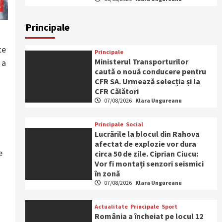
Principale
te
Principale
Ministerul Transporturilor
 a
caută o nouă conducere pentru
CFR SA. Urmează selecția și la
CFR Călători
07/08/2026
Klara Ungureanu
Principale
Social
Lucrările la blocul din Rahova
afectat de explozie vor dura
e
circa 50 de zile. Ciprian Ciucu:
Vor fi montați senzori seismici
în zonă
07/08/2026
Klara Ungureanu
Actualitate
Principale
Sport
România a încheiat pe locul 12