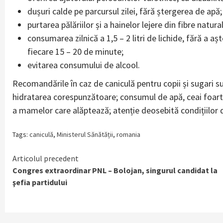
dușuri calde pe parcursul zilei, fără ștergerea de apă;
purtarea pălăriilor și a hainelor lejere din fibre natura
consumarea zilnică a 1,5 – 2 litri de lichide, fără a 
fiecare 15 – 20 de minute;
evitarea consumului de alcool.
Recomandările în caz de caniculă pentru copii și sugari su
hidratarea corespunzătoare; consumul de apă, ceai foarte
a mamelor care alăptează; atenție deosebită condițiilor de
Tags:
caniculă
,
Ministerul Sănătății
,
romania
Continue
Articolul precedent
Congres extraordinar PNL – Bolojan, singurul candidat la
Reading
şefia partidului