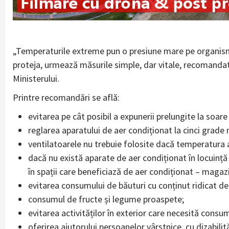
„Temperaturile extreme pun o presiune mare pe organismul
proteja, urmează măsurile simple, dar vitale, recomandat
Ministerului.
Printre recomandări se află:
evitarea pe cât posibil a expunerii prelungite la soare 
reglarea aparatului de aer condiționat la cinci grad
ventilatoarele nu trebuie folosite dacă temperatura 
dacă nu există aparate de aer condiționat în locuință 
în spații care beneficiază de aer condiționat – magaz
evitarea consumului de băuturi cu conținut ridicat de
consumul de fructe și legume proaspete;
evitarea activităților în exterior care necesită consu
oferirea ajutorului persoanelor vârstnice, cu dizabilităț