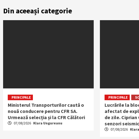
Din aceeași categorie
PRINCIPALE
PRINCIPALE
S
Ministerul Transporturilor caută o
Lucrările la bl
nouă conducere pentru CFR SA.
afectat de expl
Urmează selecția și la CFR Călători
de zile. Ciprian
senzori seismic
07/08/2026
Klara Ungureanu
07/08/2026
Klar