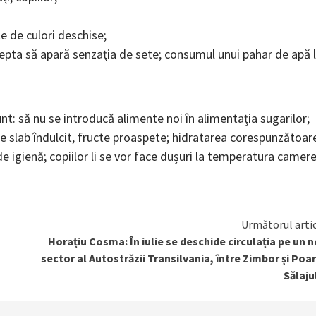
le de culori deschise;
aștepta să apară senzația de sete; consumul unui pahar de apă 
nt: să nu se introducă alimente noi în alimentația sugarilor;
 slab îndulcit, fructe proaspete; hidratarea corespunzătoar
 igienă; copiilor li se vor face dușuri la temperatura camere
Următorul arti
Horațiu Cosma: În iulie se deschide circulația pe un 
sector al Autostrăzii Transilvania, între Zimbor și Poa
Sălaju