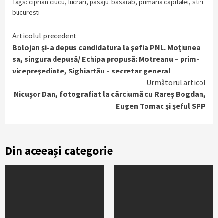
Tags:
ciprian ciucu
,
lucrari
,
pasajul basarab
,
primaria capitalei
,
stiri
bucuresti
Continue
Articolul precedent
Bolojan şi-a depus candidatura la şefia PNL. Moţiunea
Reading
sa, singura depusă/ Echipa propusă: Motreanu – prim-
vicepreşedinte, Sighiartău – secretar general
Următorul articol
Nicuşor Dan, fotografiat la cârciumă cu Rareş Bogdan,
Eugen Tomac și şeful SPP
Din aceeași categorie