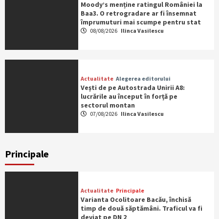
Moody’s menține ratingul României la
Baa3. O retrogradare ar fi însemnat
împrumuturi mai scumpe pentru stat
08/08/2026
Ilinca Vasilescu
Actualitate
Alegerea editorului
Vești de pe Autostrada Unirii A8:
lucrările au început în forță pe
sectorul montan
07/08/2026
Ilinca Vasilescu
Principale
Actualitate
Principale
Varianta Ocolitoare Bacău, închisă
timp de două săptămâni. Traficul va fi
deviat pe DN 2