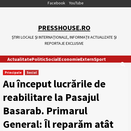
Skip
Facebook
YouTube
to
content
PRESSHOUSE.RO
ȘTIRI LOCALE ȘI INTERNAȚIONALE, INFORMAȚII ACTUALIZATE ȘI
REPORTAJE EXCLUSIVE
Actualitate
Politic
Social
Economie
Extern
Sport
Principale
Social
Au început lucrările de
reabilitare la Pasajul
Basarab. Primarul
General: Îl reparăm atât