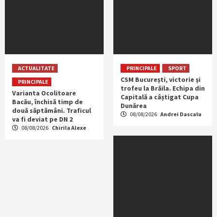
ACTUALITATE
PRINCIPALE
SPORT
CSM București, victorie și
PRINCIPALE
trofeu la Brăila. Echipa din
Varianta Ocolitoare
Capitală a câștigat Cupa
Bacău, închisă timp de
Dunărea
două săptămâni. Traficul
08/08/2026
Andrei Dascalu
va fi deviat pe DN 2
08/08/2026
Chirila Alexe