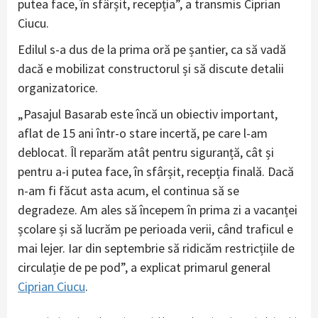
putea face, în sfârșit, recepția”, a transmis Ciprian
Ciucu.
Edilul s-a dus de la prima oră pe șantier, ca să vadă
dacă e mobilizat constructorul și să discute detalii
organizatorice.
„Pasajul Basarab este încă un obiectiv important,
aflat de 15 ani într-o stare incertă, pe care l-am
deblocat. Îl reparăm atât pentru siguranță, cât și
pentru a-i putea face, în sfârșit, recepția finală. Dacă
n-am fi făcut asta acum, el continua să se
degradeze. Am ales să începem în prima zi a vacanței
școlare și să lucrăm pe perioada verii, când traficul e
mai lejer. Iar din septembrie să ridicăm restricțiile de
circulație de pe pod”, a explicat primarul general
Ciprian Ciucu
.