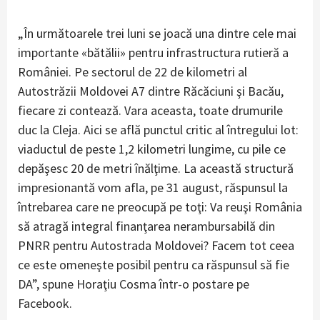
„În următoarele trei luni se joacă una dintre cele mai
importante «bătălii» pentru infrastructura rutieră a
României. Pe sectorul de 22 de kilometri al
Autostrăzii Moldovei A7 dintre Răcăciuni şi Bacău,
fiecare zi contează. Vara aceasta, toate drumurile
duc la Cleja. Aici se află punctul critic al întregului lot:
viaductul de peste 1,2 kilometri lungime, cu pile ce
depăşesc 20 de metri înălţime. La această structură
impresionantă vom afla, pe 31 august, răspunsul la
întrebarea care ne preocupă pe toţi: Va reuşi România
să atragă integral finanţarea nerambursabilă din
PNRR pentru Autostrada Moldovei? Facem tot ceea
ce este omeneşte posibil pentru ca răspunsul să fie
DA”, spune Horaţiu Cosma într-o postare pe
Facebook.