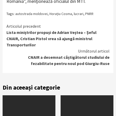
România”, menţionează oficialul din MTI.
Tags:
autostrada moldovei
,
Horațiu Cosma
,
lucrari
,
PNRR
Continue
Articolul precedent
Lista miniștrilor propuși de Adrian Veștea – Șeful
Reading
CNAIR, Cristian Pistol vrea să ajungă ministrul
Transporturilor
Următorul articol
CNAIR a desemnat câștigătorul studiului de
fezabilitate pentru noul pod Giurgiu-Ruse
Din aceeași categorie