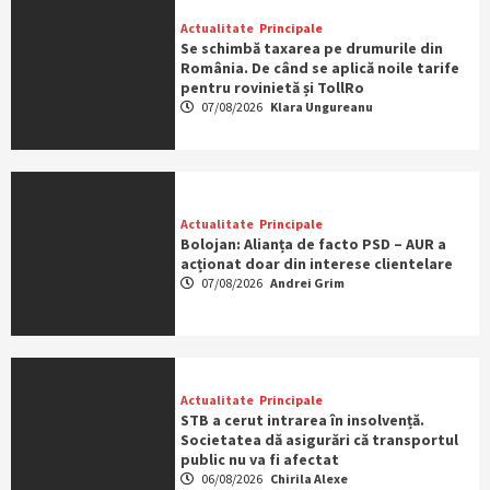
Actualitate
Principale
Se schimbă taxarea pe drumurile din
România. De când se aplică noile tarife
pentru rovinietă și TollRo
07/08/2026
Klara Ungureanu
Actualitate
Principale
Bolojan: Alianța de facto PSD – AUR a
acționat doar din interese clientelare
07/08/2026
Andrei Grim
Actualitate
Principale
STB a cerut intrarea în insolvență.
Societatea dă asigurări că transportul
public nu va fi afectat
06/08/2026
Chirila Alexe