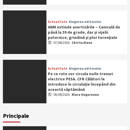
Actualitate
Alegerea editorului
ANM extinde avertizările – Caniculă de
până la 39 de grade, dar și vijelii
puternice, grindină și ploi torențiale
07/08/2026
Chirila Alexe
Actualitate
Alegerea editorului
Pe ce rute vor circula noile trenuri
electrice PESA. CFR Călători le
introduce în circulație începând din
această săptămână
06/08/2026
Klara Ungureanu
Principale