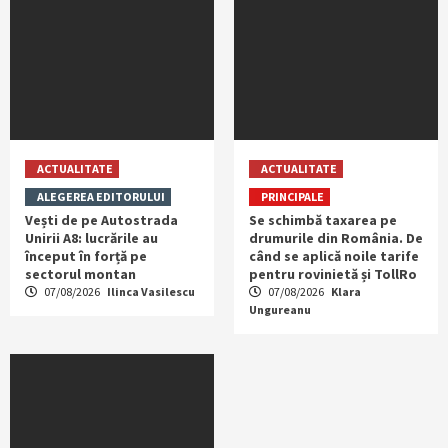
ACTUALITATE
ACTUALITATE
ALEGEREA EDITORULUI
PRINCIPALE
Vești de pe Autostrada
Se schimbă taxarea pe
Unirii A8: lucrările au
drumurile din România. De
început în forță pe
când se aplică noile tarife
sectorul montan
pentru rovinietă și TollRo
07/08/2026
Ilinca Vasilescu
07/08/2026
Klara
Ungureanu