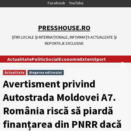
Skip
Facebook
YouTube
to
content
PRESSHOUSE.RO
ȘTIRI LOCALE ȘI INTERNAȚIONALE, INFORMAȚII ACTUALIZATE ȘI
REPORTAJE EXCLUSIVE
Actualitate
Politic
Social
Economie
Extern
Sport
Actualitate
Alegerea editorului
Avertisment privind
Autostrada Moldovei A7.
România riscă să piardă
finanțarea din PNRR dacă