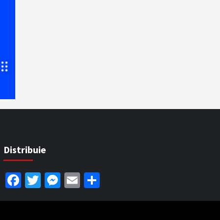
Distribuie
Facebook
Twitter
Messenger
Email
Partajează
.