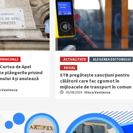
PRINCIPALE
ACTUALITATE
ALEGEREA EDITORULUI
 Curtea de Apel
SOCIAL
e plângerile privind
STB pregătește sancțiuni pentru
nului 4 și anulează
călătorii care fac zgomot în
mijloacele de transport în comun
a Vasilescu
05/08/2026
Ilinca Vasilescu