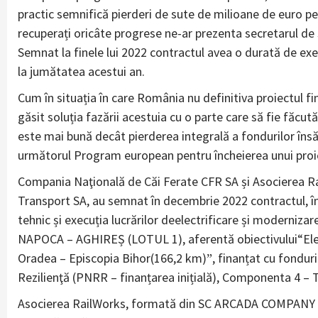
practic semnifică pierderi de sute de milioane de euro p
recuperați oricâte progrese ne-ar prezenta secretarul de 
Semnat la finele lui 2022 contractul avea o durată de exec
la jumătatea acestui an.
Cum în situația în care România nu definitiva proiectul fin
găsit soluția fazării acestuia cu o parte care să fie făcut
este mai bună decât pierderea integrală a fondurilor îns
următorul Program european pentru încheierea unui proiect 
Compania Naţională de Căi Ferate CFR SA și Asocierea
Transport SA, au semnat în decembrie 2022 contractul, în v
tehnic și execuția lucrărilor deelectrificare și modernizar
NAPOCA – AGHIREȘ (LOTUL 1), aferentă obiectivului“Electri
Oradea – Episcopia Bihor(166,2 km)ˮ, finanțat cu fonduri
Rezilienţă (PNRR – finanțarea inițială), Componenta 4 – 
Asocierea RailWorks, formată din SC ARCADA COMPANY și 