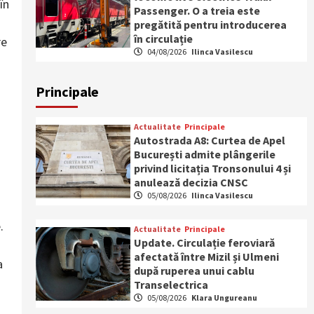
în
Passenger. O a treia este
pregătită pentru introducerea
în circulație
re
04/08/2026
Ilinca Vasilescu
Principale
Actualitate
Principale
Autostrada A8: Curtea de Apel
București admite plângerile
privind licitația Tronsonului 4 și
anulează decizia CNSC
05/08/2026
Ilinca Vasilescu
.
Actualitate
Principale
Update. Circulație feroviară
afectată între Mizil și Ulmeni
a
după ruperea unui cablu
Transelectrica
05/08/2026
Klara Ungureanu