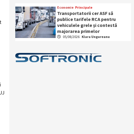
Economie
Principale
Transportatorii cer ASF să
publice tarifele RCA pentru
t
vehiculele grele și contestă
majorarea primelor
05/08/2026
Klara Ungureanu
i
LUJ