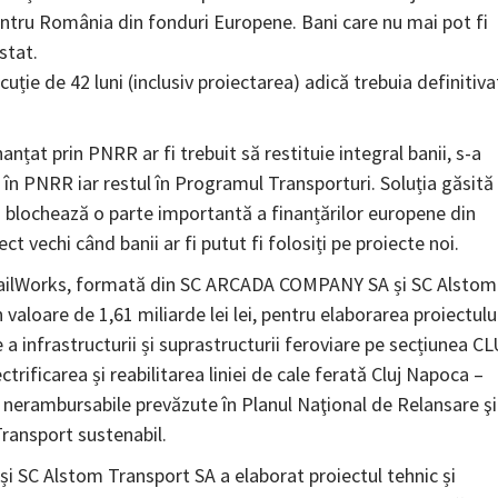
entru România din fonduri Europene. Bani care nu mai pot fi
stat.
uție de 42 luni (inclusiv proiectarea) adică trebuia definitiva
anțat prin PNRR ar fi trebuit să restituie integral banii, s-a
ă în PNRR iar restul în Programul Transporturi. Soluția găsită
ă blochează o parte importantă a finanțărilor europene din
vechi când banii ar fi putut fi folosiți pe proiecte noi.
 RailWorks, formată din SC ARCADA COMPANY SA și SC Alstom
aloare de 1,61 miliarde lei lei, pentru elaborarea proiectulu
e a infrastructurii și suprastructurii feroviare pe secțiunea C
ficarea și reabilitarea liniei de cale feratǎ Cluj Napoca –
 nerambursabile prevăzute în Planul Naţional de Relansare şi
Transport sustenabil.
SC Alstom Transport SA a elaborat proiectul tehnic și