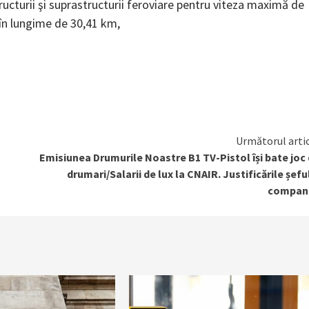
tructurii şi suprastructurii feroviare pentru viteza maximă de
n lungime de 30,41 km,
Următorul arti
Emisiunea Drumurile Noastre B1 TV-Pistol își bate joc
drumari/Salarii de lux la CNAIR. Justificările șefu
compani