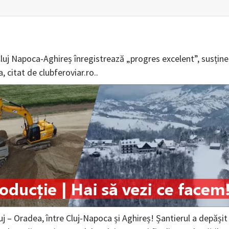
Cluj Napoca-Aghireș înregistrează „progres excelent”, susține
 citat de clubferoviar.ro..
luj – Oradea, între Cluj-Napoca și Aghireș! Șantierul a depășit