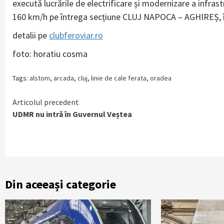
execută lucrările de electrificare și modernizare a infras
160 km/h pe întrega secțiune CLUJ NAPOCA – AGHIREȘ, î
detalii pe
clubferoviar.ro
foto: horatiu cosma
Tags:
alstom
,
arcada
,
cluj
,
linie de cale ferata
,
oradea
Continue
Articolul precedent
UDMR nu intră în Guvernul Veștea
Reading
Din aceeași categorie