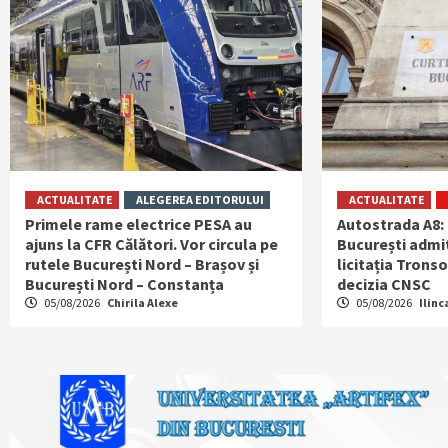
ACTUALITATE
ALEGEREA EDITORULUI
ACTUALITATE
Primele rame electrice PESA au
Autostrada A8:
ajuns la CFR Călători. Vor circula pe
București admit
rutele București Nord – Brașov și
licitația Tronso
București Nord – Constanța
decizia CNSC
05/08/2026
Chirila Alexe
05/08/2026
Ilinc