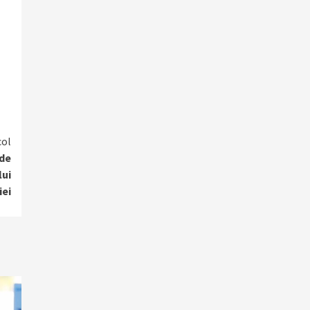
col
 de
lui
ei