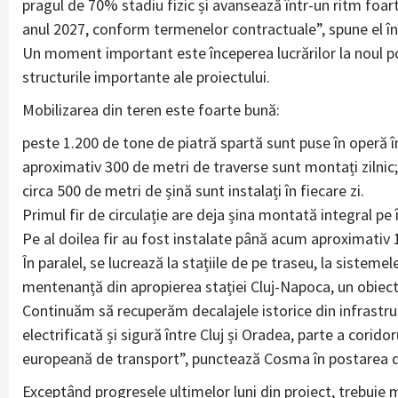
pragul de 70% stadiu fizic și avansează într-un ritm foart
anul 2027, conform termenelor contractuale”, spune el în
Un moment important este începerea lucrărilor la noul po
structurile importante ale proiectului.
Mobilizarea din teren este foarte bună:
peste 1.200 de tone de piatră spartă sunt puse în operă în
aproximativ 300 de metri de traverse sunt montați zilnic;
circa 500 de metri de șină sunt instalați în fiecare zi.
Primul fir de circulație are deja șina montată integral pe
Pe al doilea fir au fost instalate până acum aproximativ 1
În paralel, se lucrează la stațiile de pe traseu, la sisteme
mentenanță din apropierea stației Cluj-Napoca, un obiect
Continuăm să recuperăm decalajele istorice din infrastru
electrificată și sigură între Cluj și Oradea, parte a corid
europeană de transport”, punctează Cosma în postarea 
Exceptând progresele ultimelor luni din proiect, trebuie 