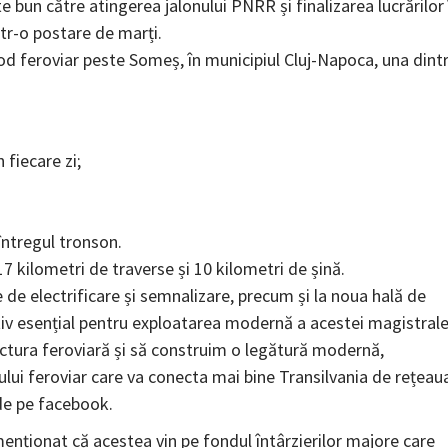
e bun către atingerea jalonului PNRR și finalizarea lucrărilor 
tr-o postare de marți.
d feroviar peste Someș, în municipiul Cluj-Napoca, una dint
 fiecare zi;
 întregul tronson.
7 kilometri de traverse și 10 kilometri de șină.
le de electrificare și semnalizare, precum și la noua hală de
iv esențial pentru exploatarea modernă a acestei magistrale
ctura feroviară și să construim o legătură modernă,
orului feroviar care va conecta mai bine Transilvania de rețeau
de pe facebook.
menționat că acestea vin pe fondul întârzierilor majore care