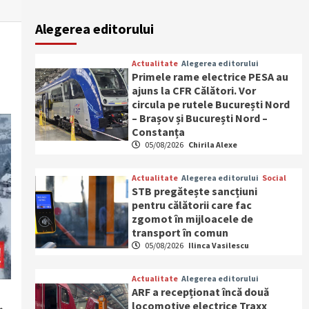
Alegerea editorului
Actualitate
Alegerea editorului
Primele rame electrice PESA au
ajuns la CFR Călători. Vor
circula pe rutele București Nord
– Brașov și București Nord –
Constanța
05/08/2026
Chirila Alexe
Actualitate
Alegerea editorului
Social
STB pregătește sancțiuni
pentru călătorii care fac
zgomot în mijloacele de
transport în comun
05/08/2026
Ilinca Vasilescu
Actualitate
Alegerea editorului
ARF a recepționat încă două
locomotive electrice Traxx