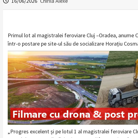
16/06/2026
Chirila Alexe
Primul lot al magistralei feroviare Cluj –Oradea, anume 
într-o postare pe site-ul său de socializare Horațiu Cosma,
„Progres excelent și pe lotul 1 al magistralei feroviare C