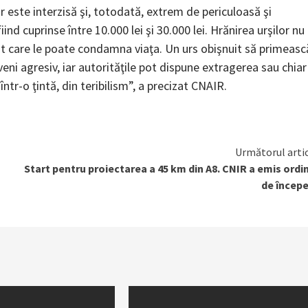
r este interzisă şi, totodată, extrem de periculoasă şi
nd cuprinse între 10.000 lei şi 30.000 lei. Hrănirea urşilor nu
est care le poate condamna viaţa. Un urs obişnuit să primeasc
eni agresiv, iar autorităţile pot dispune extragerea sau chiar
tr-o ţintă, din teribilism”, a precizat CNAIR.
Următorul arti
Start pentru proiectarea a 45 km din A8. CNIR a emis ordi
de încep