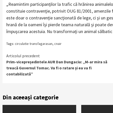
„Reamintim participanţilor la trafic că hrănirea animalelo
constituie contravenţie, potrivit OUG 81/2001, amenzile fii
este doar o contravenţie sancţionată de lege, ci şi un g
hrană de la oameni îşi pierde teama naturală şi poate dev
împuşcarea acestuia. Nu transformaţi un animal sălbatic în
Tags:
circulatie transfagarasan
,
cnair
Continue
Articolul precedent
Prim-vicepreședintele AUR Dan Dungaciu: „M-ar mira să
Reading
treacă Guvernul Tomac. Va fi o ratare și ea va fi
contabilizată”
Din aceeași categorie