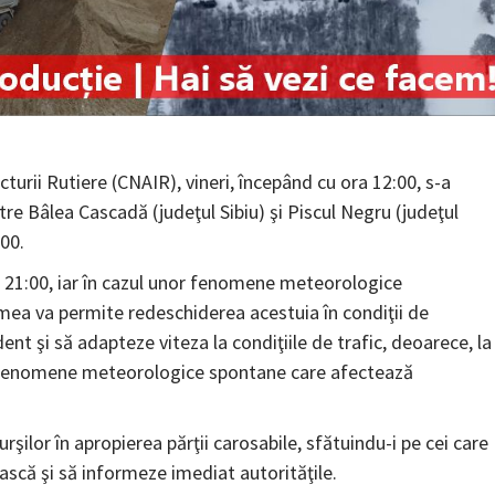
urii Rutiere (CNAIR), vineri, începând cu ora 12:00, s-a
tre Bâlea Cascadă (judeţul Sibiu) şi Piscul Negru (judeţul
00.
 – 21:00, iar în cazul unor fenomene meteorologice
mea va permite redeschiderea acestuia în condiţii de
ent şi să adapteze viteza la condiţiile de trafic, deoarece, la
ra fenomene meteorologice spontane care afectează
rşilor în apropierea părţii carosabile, sfătuindu-i pe cei care
ască şi să informeze imediat autorităţile.