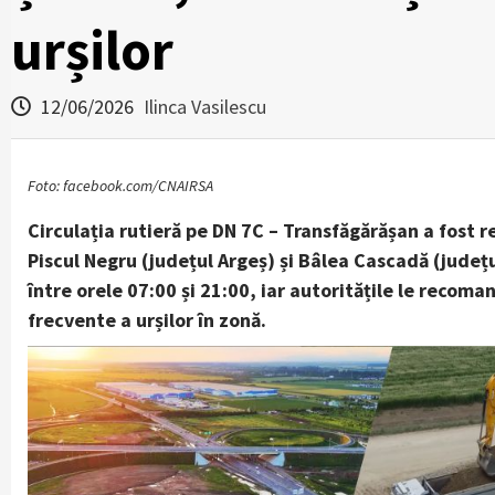
urșilor
12/06/2026
Ilinca Vasilescu
Foto: facebook.com/CNAIRSA
Circulația rutieră pe DN 7C – Transfăgărășan a fost re
Piscul Negru (județul Argeș) și Bâlea Cascadă (județu
între orele 07:00 și 21:00, iar autoritățile le recom
frecvente a urșilor în zonă.