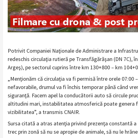
Potrivit Companiei Naţionale de Administrare a Infrastruct
redeschis circulaţia rutieră pe Transfăgărăşan (DN 7C), în
Argeş), pe sectorul cuprins între km 130+800 – km 104+0
„Menţionăm că circulaţia va fi permisă între orele 07:00
nefavorabile, drumul va fi închis temporar până când vre
siguranţă. Facem apel la conducătorii auto să circule prud
altitudini mari, instabilitatea atmosferică poate gene
vizibilitatea”, a transmis CNAIR.
Sursa citată a atras atenţia privind prezenţa constantă a u
trec prin zonă să nu se apropie de animale, să nu le hrăne