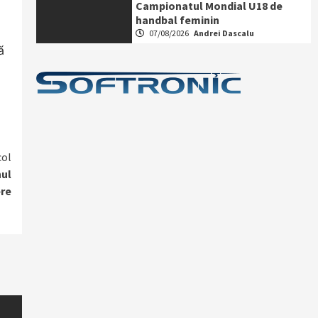
Campionatul Mondial U18 de
handbal feminin
07/08/2026
Andrei Dascalu
ă
col
nul
ere