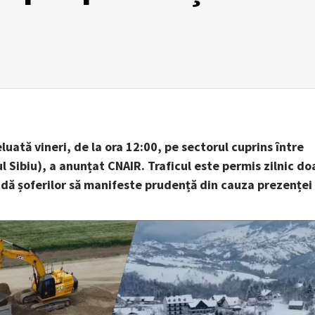
luată vineri, de la ora 12:00, pe sectorul cuprins între
l Sibiu), a anunțat CNAIR. Traficul este permis zilnic do
andă șoferilor să manifeste prudență din cauza prezenței