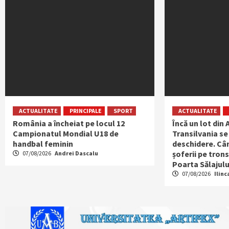
ACTUALITATE
PRINCIPALE
SPORT
ACTUALITATE
România a încheiat pe locul 12
Încă un lot din
Campionatul Mondial U18 de
Transilvania se
handbal feminin
deschidere. Cân
șoferii pe tron
07/08/2026
Andrei Dascalu
Poarta Sălajulu
07/08/2026
Ilinc