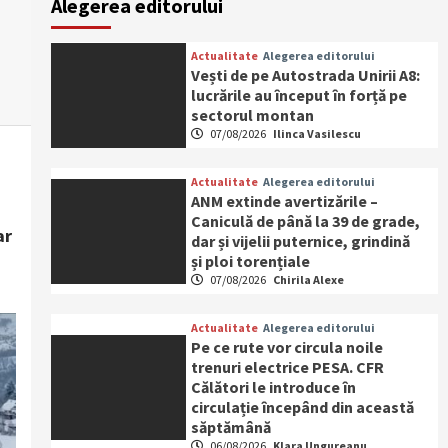
Alegerea editorului
Actualitate
Alegerea editorului
Vești de pe Autostrada Unirii A8:
lucrările au început în forță pe
sectorul montan
07/08/2026
Ilinca Vasilescu
Actualitate
Alegerea editorului
ANM extinde avertizările –
Caniculă de până la 39 de grade,
ar
dar și vijelii puternice, grindină
și ploi torențiale
07/08/2026
Chirila Alexe
Actualitate
Alegerea editorului
Pe ce rute vor circula noile
trenuri electrice PESA. CFR
Călători le introduce în
circulație începând din această
săptămână
06/08/2026
Klara Ungureanu