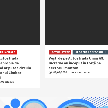
PRINCIPALE
ACTUALITATE
ALEGEREA EDITORULUI
 Autostrada
Vești de pe Autostrada Unirii A8:
 apropie de
lucrările au început în forță pe
d ar putea circula
sectorul montan
sonul Zimbor –
07/08/2026
Ilinca Vasilescu
i
a Vasilescu