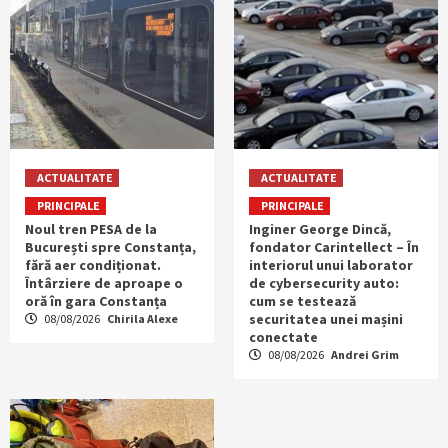
ACTUALITATE
ACTUALITATE
PRINCIPALE
PRINCIPALE
Noul tren PESA de la
Inginer George Dincă,
București spre Constanța,
fondator Carintellect – În
fără aer condiționat.
interiorul unui laborator
Întârziere de aproape o
de cybersecurity auto:
oră în gara Constanța
cum se testează
securitatea unei mașini
08/08/2026
Chirila Alexe
conectate
08/08/2026
Andrei Grim