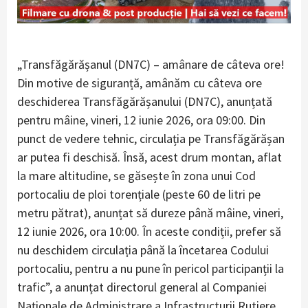
„Transfăgărășanul (DN7C) – amânare de câteva ore!
Din motive de siguranță, amânăm cu câteva ore
deschiderea Transfăgărășanului (DN7C), anunțată
pentru mâine, vineri, 12 iunie 2026, ora 09:00. Din
punct de vedere tehnic, circulația pe Transfăgărășan
ar putea fi deschisă. Însă, acest drum montan, aflat
la mare altitudine, se găsește în zona unui Cod
portocaliu de ploi torențiale (peste 60 de litri pe
metru pătrat), anunțat să dureze până mâine, vineri,
12 iunie 2026, ora 10:00. În aceste condiții, prefer să
nu deschidem circulația până la încetarea Codului
portocaliu, pentru a nu pune în pericol participanții la
trafic”, a anunțat directorul general al Companiei
Naționale de Administrare a Infrastructurii Rutiere