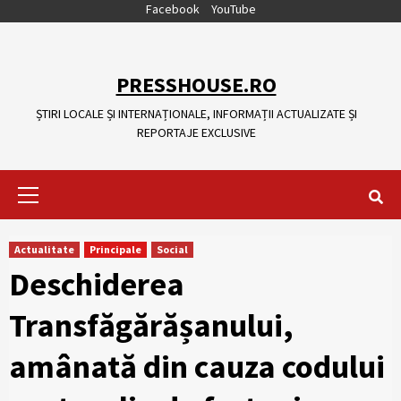
Skip
Facebook
YouTube
to
content
PRESSHOUSE.RO
ȘTIRI LOCALE ȘI INTERNAȚIONALE, INFORMAȚII ACTUALIZATE ȘI
REPORTAJE EXCLUSIVE
Primary
Menu
Actualitate
Principale
Social
Deschiderea
Transfăgărășanului,
amânată din cauza codului