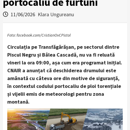
portocaliu de furtuni
11/06/2026
Klara Ungureanu
Foto: facebook.com/CristianOvCPistol
Circulația pe Transfăgărășan, pe sectorul dintre
Piscul Negru și Bâlea Cascadă, nu va fi reluată
vineri la ora 09:00, așa cum era programat inițial.
CNAIR a anunțat că deschiderea drumului este
amânată cu câteva ore din motive de siguranță,
în contextul codului portocaliu de ploi torențiale
și vijelii emis de meteorologi pentru zona
montană.