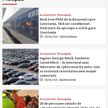
Actualitate
Principale
Noul tren PESA de la București spre
Constanța, fără aer condiționat.
Întârziere de aproape o oră în gara
Constanța
08/08/2026
Chirila Alexe
Actualitate
Principale
Inginer George Dincă, fondator
Carintellect – În interiorul unui
laborator de cybersecurity auto: cum
se testează securitatea unei mașini
conectate
08/08/2026
Andrei Grim
Actualitate
Principale
25 de persoane salvate de
salvamontiști în ultimele 24 de ore. Au