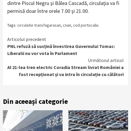
dintre Piscul Negru şi Bâlea Cascadă, circulaţia va fi
permisă doar între orele 7.00 şi 21.00.
Tags:
circulatie transfagarasan
,
cnair
,
cod portocaliu
Continue
Articolul precedent
PNL refuză să susțină învestirea Guvernului Tomac:
Reading
Liberalii nu vor vota în Parlament
Următorul articol
Al 21-lea tren electric Coradia Stream livrat României a
fost recepționat și va intra în circulație cu călători
Din aceeași categorie