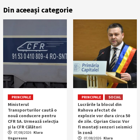
Din aceeași categorie
PRINCIPALE
PRINCIPALE
SOCIAL
Ministerul
Lucrările la blocul din
Transporturilor caută o
Rahova afectat de
nouă conducere pentru
explozie vor dura circa 50
CFR SA. Urmează selecția
de zile. Ciprian Ciucu: Vor
și la CFR Călători
fi montați senzori seismici
în zonă
07/08/2026
Klara
Ungureanu
07/08/2026
Klara