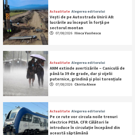
Actualitate
Alegerea editorului
Vești de pe Autostrada Unirii A8:
lucrările au început în forță pe
sectorul montan
07/08/2026
Ilinca Vasilescu
Actualitate
Alegerea editorului
ANM extinde avertizările – Caniculă de
până la 39 de grade, dar și vijelii
puternice, grindină și ploi torențiale
07/08/2026
Chirila Alexe
Actualitate
Alegerea editorului
Pe ce rute vor circula noile trenuri
electrice PESA. CFR Călători le
introduce în circulație începând din
această săptămână