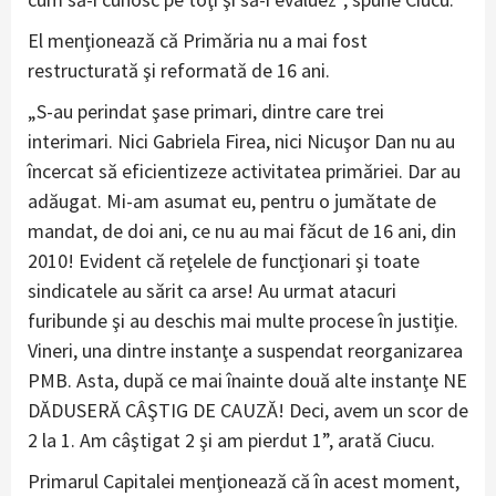
El menţionează că Primăria nu a mai fost
restructurată şi reformată de 16 ani.
„S-au perindat şase primari, dintre care trei
interimari. Nici Gabriela Firea, nici Nicuşor Dan nu au
încercat să eficientizeze activitatea primăriei. Dar au
adăugat. Mi-am asumat eu, pentru o jumătate de
mandat, de doi ani, ce nu au mai făcut de 16 ani, din
2010! Evident că reţelele de funcţionari şi toate
sindicatele au sărit ca arse! Au urmat atacuri
furibunde şi au deschis mai multe procese în justiţie.
Vineri, una dintre instanţe a suspendat reorganizarea
PMB. Asta, după ce mai înainte două alte instanţe NE
DĂDUSERĂ CÂŞTIG DE CAUZĂ! Deci, avem un scor de
2 la 1. Am câştigat 2 şi am pierdut 1”, arată Ciucu.
Primarul Capitalei menţionează că în acest moment,