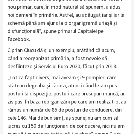
nou primar, care, în mod natural să spunem, a adus
noi oameni în primărie. Astfel, au adăugat iar şi iar la
schemă până am ajuns la o organigramă uriaşă şi
disfuncţională”, spune primarul Capitalei pe
Facebook.
Ciprian Ciucu dă şi un exemplu, arătând că acum,
când a reorganizat primăria, a fost nevoie să
desfiinţeze şi Serviciul Euro 2020, făcut prin 2018.
„Tot ca fapt divers, mai aveam şi 9 pompieri care
stăteau degeaba şi cărora, atunci când le-am pus
posturi la dispoziţie, posturi care presupun muncă, au
zis pas. În baza reorganizării pe care am realizat-o, au
rămas un număr de 85 de posturi de conducere, din
cele 146. Mai de bun simţ, aş spune; nu am cum să
lucrez cu 150 de funcţionari de conducere, nici nu am
cum să-i cunosc pe toţi şi să-i evaluez”, spune Ciucu.