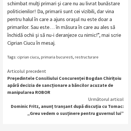
schimbat mulţi primari şi care nu au livrat bunăstare
politicienilor! Da, primarii sunt cei vizibili, dar vina
pentru halul în care a ajuns oraşul nu este doar a
primarilor. Sau este… în măsura în care au ales să
închidă ochii şi să nu-i deranjeze cu nimic!”, mai scrie
Ciprian Ciucu în mesaj.
Tags:
ciprian ciucu
,
primaria bucuresti
,
restructurare
Continue
Articolul precedent
Președintele Consiliului Concurenței Bogdan Chirițoiu
Reading
apără decizia de sancționare a băncilor acuzate de
manipularea ROBOR
Următorul articol
Dominic Fritz, anunț tranșant după discuția cu Tomac:
„Greu vedem o susținere pentru guvernul lui”