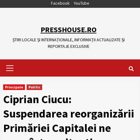
Skip
Facebook
YouTube
to
content
PRESSHOUSE.RO
ȘTIRI LOCALE ȘI INTERNAȚIONALE, INFORMAȚII ACTUALIZATE ȘI
REPORTAJE EXCLUSIVE
Primary
Menu
Principale
Politic
Ciprian Ciucu:
Suspendarea reorganizării
Primăriei Capitalei ne