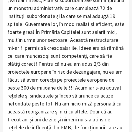
„Vă reamintesc, PMB şi subordonatele sunt împreună
un monstru administrativ care cumulează 72 de
instituţii subordonate şi la care se mai adaugă 19
spitale! Guvernarea lor, în mod realist şi eficient, este
foarte grea! În Primăria Capitalei sunt salarii mici,
mult în urma unor sectoare! Această restructurare
mi-ar fi permis să cresc salariile. Ideea era să rămână
cei care muncesc şi sunt competenţi, care să fie
plătiţi corect! Pentru că nu eu am adus 2/3 din
proiectele europene în risc de dezangajare, nu eu am
făcut să avem corecţii pe proiectele europene de
peste 300 de milioane de lei!!! Acum iar s-au activat
reţelele şi sindicatele şi încep să arunce cu acuze
nefondate peste tot. Nu am nicio miză personală cu
această reorganizare şi nici cu altele. Doar că au
trecut ani şi ani de zile şi nimeni nu s-a atins de
reţelele de influenţă din PMB, de funcţionarii care au