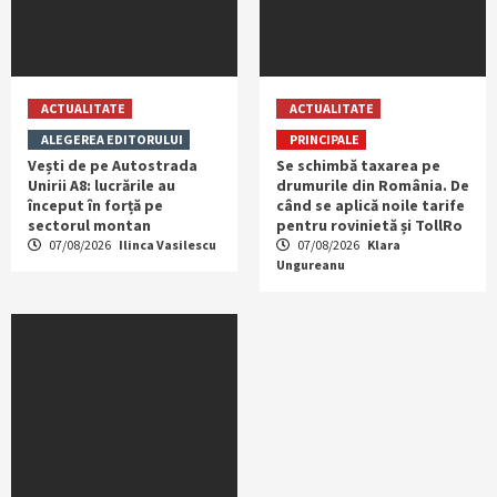
ACTUALITATE
ACTUALITATE
ALEGEREA EDITORULUI
PRINCIPALE
Vești de pe Autostrada
Se schimbă taxarea pe
Unirii A8: lucrările au
drumurile din România. De
început în forță pe
când se aplică noile tarife
sectorul montan
pentru rovinietă și TollRo
07/08/2026
Ilinca Vasilescu
07/08/2026
Klara
Ungureanu