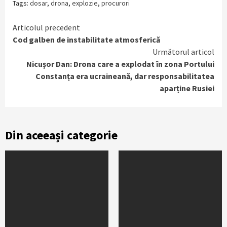
Tags:
dosar
,
drona
,
explozie
,
procurori
Continue
Articolul precedent
Cod galben de instabilitate atmosferică
Reading
Următorul articol
Nicușor Dan: Drona care a explodat în zona Portului
Constanța era ucraineană, dar responsabilitatea
aparține Rusiei
Din aceeași categorie