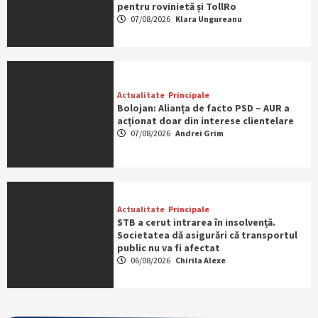
pentru rovinietă și TollRo
07/08/2026
Klara Ungureanu
Actualitate
Principale
Bolojan: Alianța de facto PSD – AUR a
acționat doar din interese clientelare
07/08/2026
Andrei Grim
Actualitate
Principale
STB a cerut intrarea în insolvență.
Societatea dă asigurări că transportul
public nu va fi afectat
06/08/2026
Chirila Alexe