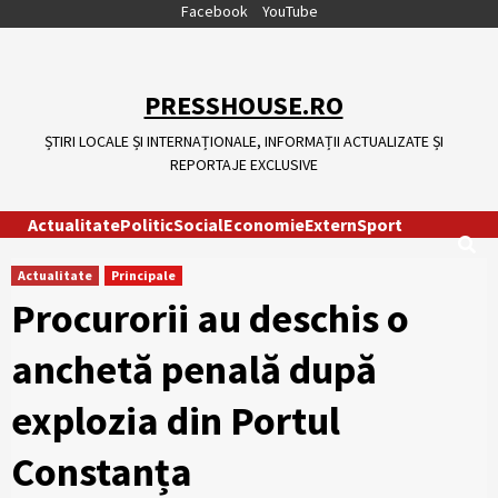
Skip
Facebook
YouTube
to
content
PRESSHOUSE.RO
ȘTIRI LOCALE ȘI INTERNAȚIONALE, INFORMAȚII ACTUALIZATE ȘI
REPORTAJE EXCLUSIVE
Actualitate
Politic
Social
Economie
Extern
Sport
Actualitate
Principale
Procurorii au deschis o
anchetă penală după
explozia din Portul
Constanța