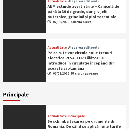
Actualitate
Alegerea editorului
ANM extinde avertizările – Caniculă de
până la 39 de grade, dar și vijelii
puternice, grindină și ploi torențiale
07/08/2026
Chirila Alexe
Actualitate
Alegerea editorului
Pe ce rute vor circula noile trenuri
electrice PESA. CFR Călători le
introduce în circulație începând din
această săptămână
06/08/2026
Klara Ungureanu
Principale
Actualitate
Principale
Se schimbă taxarea pe drumurile din
România. De când se aplică noile tarife