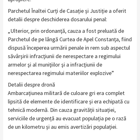
Parchetul Înaltei Curți de Casație și Justiție a oferit
detalii despre deschiderea dosarului penal:
„Ulterior, prin ordonanţă, cauza a fost preluată de
Parchetul de pe lângă Curtea de Apel Constanţa, fiind
dispusă începerea urmării penale in rem sub aspectul
săvârşirii infracţiunii de nerespectare a regimului
armelor şi al muniţiilor şi a infracţiunii de
nerespectarea regimului materiilor explozive”
Detalii despre dronă
Ambarcațiunea militară de culoare gri era complet
lipsită de elemente de identificare și era echipată cu
tehnică modernă. Din cauza gravității situației,
serviciile de urgență au evacuat populația pe o rază
de un kilometru și au emis avertizări populației.