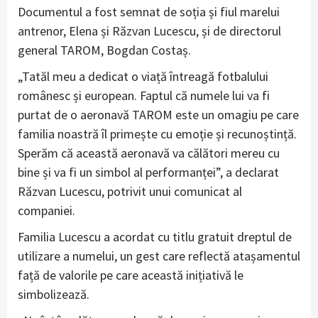
Documentul a fost semnat de soția și fiul marelui
antrenor, Elena și Răzvan Lucescu, și de directorul
general TAROM, Bogdan Costaș.
„Tatăl meu a dedicat o viață întreagă fotbalului
românesc și european. Faptul că numele lui va fi
purtat de o aeronavă TAROM este un omagiu pe care
familia noastră îl primește cu emoție și recunoștință.
Sperăm că această aeronavă va călători mereu cu
bine și va fi un simbol al performanței”, a declarat
Răzvan Lucescu, potrivit unui comunicat al
companiei.
Familia Lucescu a acordat cu titlu gratuit dreptul de
utilizare a numelui, un gest care reflectă atașamentul
față de valorile pe care această inițiativă le
simbolizează.