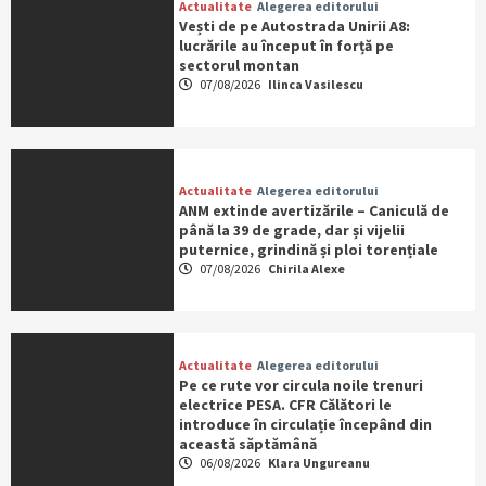
Actualitate
Alegerea editorului
Vești de pe Autostrada Unirii A8:
lucrările au început în forță pe
sectorul montan
07/08/2026
Ilinca Vasilescu
Actualitate
Alegerea editorului
ANM extinde avertizările – Caniculă de
până la 39 de grade, dar și vijelii
puternice, grindină și ploi torențiale
07/08/2026
Chirila Alexe
Actualitate
Alegerea editorului
Pe ce rute vor circula noile trenuri
electrice PESA. CFR Călători le
introduce în circulație începând din
această săptămână
06/08/2026
Klara Ungureanu