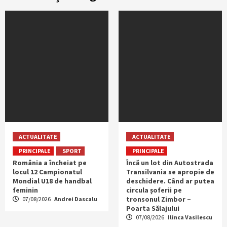
ACTUALITATE
ACTUALITATE
PRINCIPALE
SPORT
PRINCIPALE
România a încheiat pe
Încă un lot din Autostrada
locul 12 Campionatul
Transilvania se apropie de
Mondial U18 de handbal
deschidere. Când ar putea
feminin
circula șoferii pe
tronsonul Zimbor –
07/08/2026
Andrei Dascalu
Poarta Sălajului
07/08/2026
Ilinca Vasilescu