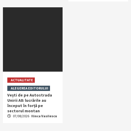
ACTUALITATE
ALEGEREA EDITORULUI
Vești de pe Autostrada
Unirii A8: lucrările au
început în forță pe
sectorul montan
07/08/2026
Ilinca Vasilescu