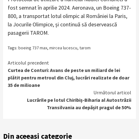
fost semnat în aprilie 2024. Aeronava, un Boeing 737-
800, a transportat lotul olimpic al României la Paris,
la Jocurile Olimpice, și continuă să deservească
pasagerii TAROM.
Tags:
boeing 737 max
,
mircea lucescu
,
tarom
Continue
Articolul precedent
Curtea de Conturi: Avans de peste un miliard de lei
Reading
plătit pentru metroul din Cluj, lucrări realizate de doar
35 de milioane
Următorul articol
Lucrările pe lotul Chiribiș-Biharia al Autostrăzii
Transilvania au depășit pragul de 50%
Din aceeași categorie