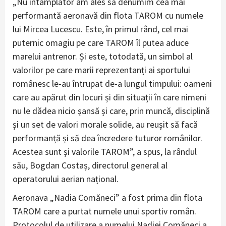
„Nu întâmplător am ales să denumim cea mai
performantă aeronavă din flota TAROM cu numele
lui Mircea Lucescu. Este, în primul rând, cel mai
puternic omagiu pe care TAROM îl putea aduce
marelui antrenor. Și este, totodată, un simbol al
valorilor pe care marii reprezentanți ai sportului
românesc le-au întrupat de-a lungul timpului: oameni
care au apărut din locuri și din situații în care nimeni
nu le dădea nicio șansă și care, prin muncă, disciplină
și un set de valori morale solide, au reușit să facă
performanță și să dea încredere tuturor românilor.
Acestea sunt și valorile TAROM”, a spus, la rândul
său, Bogdan Costaș, directorul general al
operatorului aerian național.
Aeronava „Nadia Comăneci” a fost prima din flota
TAROM care a purtat numele unui sportiv român.
Protocolul de utilizare a numelui Nadiei Comăneci a