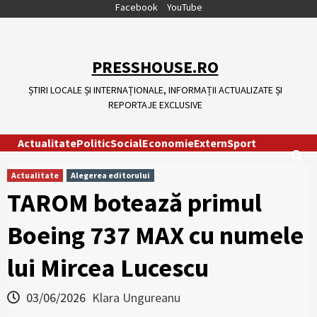
Skip
Facebook
YouTube
to
content
PRESSHOUSE.RO
ȘTIRI LOCALE ȘI INTERNAȚIONALE, INFORMAȚII ACTUALIZATE ȘI
REPORTAJE EXCLUSIVE
Actualitate
Politic
Social
Economie
Extern
Sport
Actualitate
Alegerea editorului
TAROM botează primul
Boeing 737 MAX cu numele
lui Mircea Lucescu
03/06/2026
Klara Ungureanu