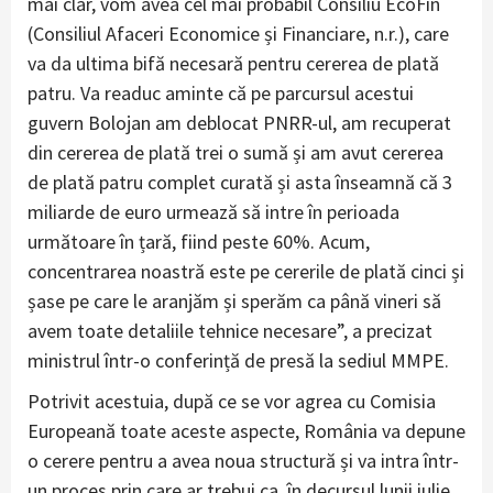
mai clar, vom avea cel mai probabil Consiliu EcoFin
(Consiliul Afaceri Economice și Financiare, n.r.), care
va da ultima bifă necesară pentru cererea de plată
patru. Va readuc aminte că pe parcursul acestui
guvern Bolojan am deblocat PNRR-ul, am recuperat
din cererea de plată trei o sumă și am avut cererea
de plată patru complet curată și asta înseamnă că 3
miliarde de euro urmează să intre în perioada
următoare în țară, fiind peste 60%. Acum,
concentrarea noastră este pe cererile de plată cinci și
șase pe care le aranjăm și sperăm ca până vineri să
avem toate detaliile tehnice necesare”, a precizat
ministrul într-o conferință de presă la sediul MMPE.
Potrivit acestuia, după ce se vor agrea cu Comisia
Europeană toate aceste aspecte, România va depune
o cerere pentru a avea noua structură și va intra într-
un proces prin care ar trebui ca, în decursul lunii iulie,