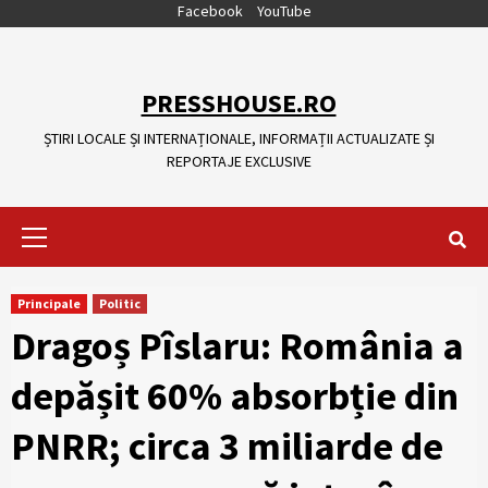
Skip
Facebook
YouTube
to
content
PRESSHOUSE.RO
ȘTIRI LOCALE ȘI INTERNAȚIONALE, INFORMAȚII ACTUALIZATE ȘI
REPORTAJE EXCLUSIVE
Primary
Menu
Principale
Politic
Dragoș Pîslaru: România a
depășit 60% absorbție din
PNRR; circa 3 miliarde de