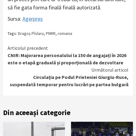
să fie gata forma finală finală autorizată.
Sursa:
Agerpres
Tags:
Dragoș Pîslaru
,
PNRR
,
romania
Continue
Articolul precedent
CNIR: Majorarea personalului la 150 de angajați în 2026
Reading
este o etapă graduală și proporțională de dezvoltare
Următorul articol
Circulația pe Podul Prieteniei Giurgiu-Ruse,
suspendată temporar pentru lucrări pe partea bulgară
Din aceeași categorie