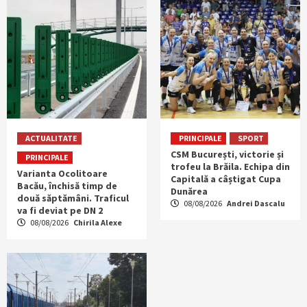
ACTUALITATE
PRINCIPALE
SPORT
CSM București, victorie și
PRINCIPALE
trofeu la Brăila. Echipa din
Varianta Ocolitoare
Capitală a câștigat Cupa
Bacău, închisă timp de
Dunărea
două săptămâni. Traficul
08/08/2026
Andrei Dascalu
va fi deviat pe DN 2
08/08/2026
Chirila Alexe