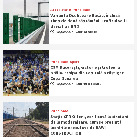
Actualitate
Principale
Varianta Ocolitoare Bacău, închisă
timp de două săptămâni. Traficul va fi
deviat pe DN 2
08/08/2026
Chirila Alexe
Principale
Sport
CSM București, victorie și trofeu la
Brăila. Echipa din Capitală a câștigat
Cupa Dunărea
08/08/2026
Andrei Dascalu
Principale
Stația CFR Olteni, verificată la cinci ani
de la modernizare. Cum se prezintă
lucrările executate de BAWI
CONSTRUCTION