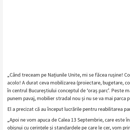
„Când treceam pe Națiunile Unite, mi se făcea rușine! Cobo
acolo! A durat ceva mobilizarea (proiectare, bugetare, c
în centrul Bucureștiului conceptul de ‘oraș parc’. Peste 
punem pavaj, mobilier stradal nou și nu se va mai parca pe
El a precizat că au început lucrările pentru reabilitarea pa
„Apoi ne vom apuca de Calea 13 Septembrie, care este înt
obișnui cu cerințele și standardele pe care le cer, vom pr