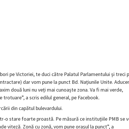
ri pe Victoriei, te duci către Palatul Parlamentului și treci 
ontractare) dar vom pune la punct Bd. Națiunile Unite. Aduc
maxim două luni nu veți mai cunoaște zona. Va fi mai verde,
 trotuare”, a scris edilul general, pe Facebook.
rcării din capătul bulevardului.
r-o stare foarte proastă. Pe măsură ce instituțiile PMB se v
inde viteză. Zonă cu zonă, vom pune orașul la punct”, a