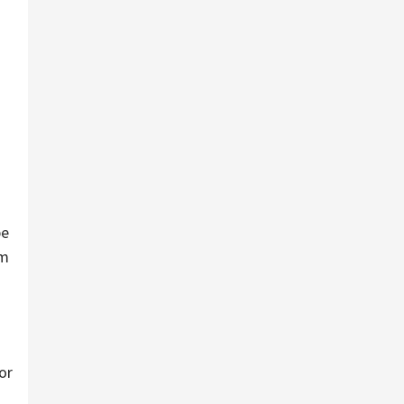
pe
em
or