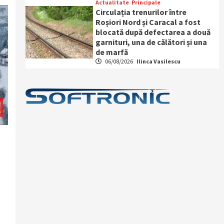
Actualitate
Principale
Circulația trenurilor între
Roșiori Nord și Caracal a fost
blocată după defectarea a două
garnituri, una de călători și una
de marfă
06/08/2026
Ilinca Vasilescu