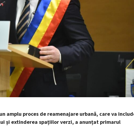
r-un amplu proces de reamenajare urbană, care va includ
i și extinderea spațiilor verzi, a anunțat primarul