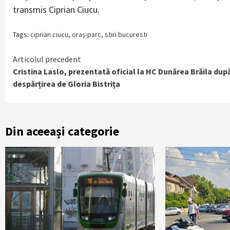
transmis Ciprian Ciucu.
Tags:
ciprian ciucu
,
oraș-parc
,
stiri bucuresti
Continue
Articolul precedent
Cristina Laslo, prezentată oficial la HC Dunărea Brăila dup
Reading
despărțirea de Gloria Bistrița
Din aceeași categorie