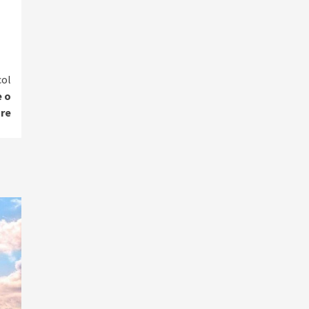
col
e o
are