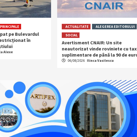
PRINCIPALE
ACTUALITATE
ALEGEREA EDITORULUI
rpat pe Bulevardul
SOCIAL
restricționat în
Avertisment CNAIR: Un site
tiului
neautorizat vinde roviniete cu ta
la Alexe
suplimentare de până la 90 de eur
06/08/2026
Ilinca Vasilescu