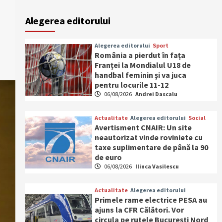
-
Alegerea editorului
Alegerea editorului
Sport
România a pierdut în fața
Franței la Mondialul U18 de
handbal feminin și va juca
pentru locurile 11-12
06/08/2026
Andrei Dascalu
Actualitate
Alegerea editorului
Social
Avertisment CNAIR: Un site
neautorizat vinde roviniete cu
taxe suplimentare de până la 90
de euro
06/08/2026
Ilinca Vasilescu
Actualitate
Alegerea editorului
Primele rame electrice PESA au
ajuns la CFR Călători. Vor
circula pe rutele București Nord