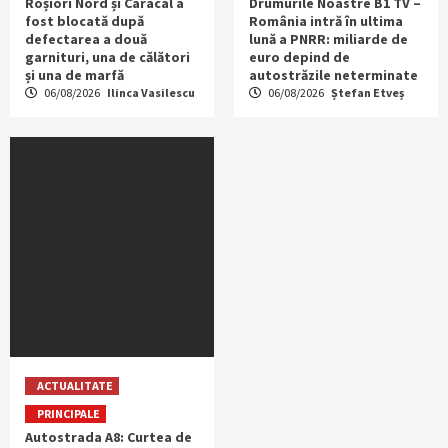
Roșiori Nord și Caracal a
Drumurile Noastre B1 TV –
fost blocată după
România intră în ultima
defectarea a două
lună a PNRR: miliarde de
garnituri, una de călători
euro depind de
și una de marfă
autostrăzile neterminate
06/08/2026
Ilinca Vasilescu
06/08/2026
Ștefan Etveș
ACTUALITATE
PRINCIPALE
Autostrada A8: Curtea de