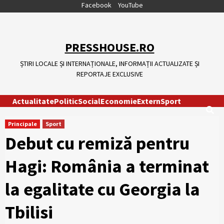
Skip
Facebook
YouTube
to
content
PRESSHOUSE.RO
ȘTIRI LOCALE ȘI INTERNAȚIONALE, INFORMAȚII ACTUALIZATE ȘI
REPORTAJE EXCLUSIVE
Actualitate
Politic
Social
Economie
Extern
Sport
Principale
Sport
Debut cu remiză pentru
Hagi: România a terminat
la egalitate cu Georgia la
Tbilisi