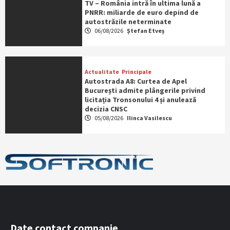
TV – România intră în ultima lună a
PNRR: miliarde de euro depind de
autostrăzile neterminate
06/08/2026
Ștefan Etveș
Actualitate
Principale
Autostrada A8: Curtea de Apel
București admite plângerile privind
licitația Tronsonului 4 și anulează
decizia CNSC
05/08/2026
Ilinca Vasilescu
Date contact companie