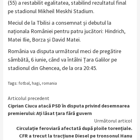
(55) a restabilit egalitatea, stabilind rezultatul final
pe stadionul Mikheil Meskhi Stadium.
Meciul de la Tbilisi a consemnat și debutul la
naționala României pentru patru jucători: Hindrich,
Matei Ilie, Borza și David Matei.
România va disputa următorul meci de pregătire
sâmbătă, 6 iunie, când va întâlni Țara Galilor pe
stadionul din Ghencea, de la ora 20:45.
Tags:
fotbal
,
hagi
,
romania
Continue
Articolul precedent
Ciprian Ciucu atacă PSD în disputa privind desemnarea
Reading
premierului: Ați lăsat țara fără guvern
Următorul articol
Circulație feroviară afectată după ploile torențiale.
CFR a trecut la tracțiune Diesel pe tronsonul Hanu