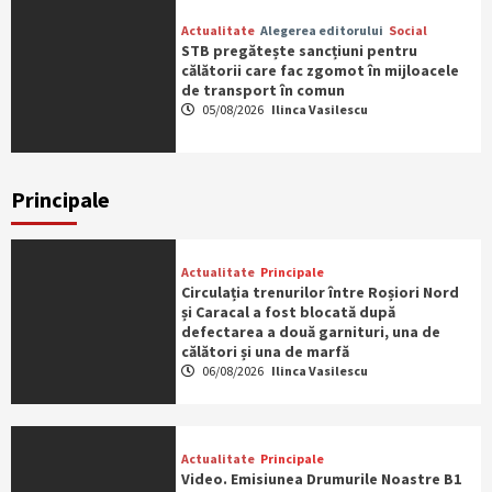
Actualitate
Alegerea editorului
Social
STB pregătește sancțiuni pentru
călătorii care fac zgomot în mijloacele
de transport în comun
05/08/2026
Ilinca Vasilescu
Principale
Actualitate
Principale
Circulația trenurilor între Roșiori Nord
și Caracal a fost blocată după
defectarea a două garnituri, una de
călători și una de marfă
06/08/2026
Ilinca Vasilescu
Actualitate
Principale
Video. Emisiunea Drumurile Noastre B1