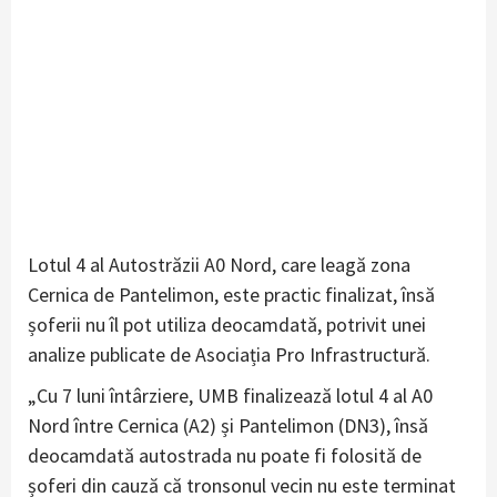
Lotul 4 al Autostrăzii A0 Nord, care leagă zona
Cernica de Pantelimon, este practic finalizat, însă
șoferii nu îl pot utiliza deocamdată, potrivit unei
analize publicate de Asociația Pro Infrastructură.
„Cu 7 luni întârziere, UMB finalizează lotul 4 al A0
Nord între Cernica (A2) și Pantelimon (DN3), însă
deocamdată autostrada nu poate fi folosită de
șoferi din cauză că tronsonul vecin nu este terminat