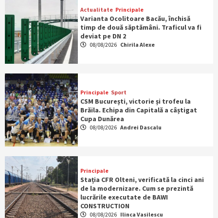
Actualitate
Principale
Varianta Ocolitoare Bacău, închisă
timp de două săptămâni. Traficul va fi
deviat pe DN 2
08/08/2026
Chirila Alexe
Principale
Sport
CSM București, victorie și trofeu la
Brăila. Echipa din Capitală a câștigat
Cupa Dunărea
08/08/2026
Andrei Dascalu
Principale
Stația CFR Olteni, verificată la cinci ani
de la modernizare. Cum se prezintă
lucrările executate de BAWI
CONSTRUCTION
08/08/2026
Ilinca Vasilescu