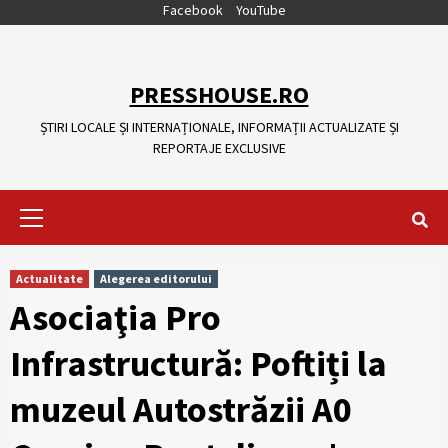
Skip
Facebook
YouTube
to
content
PRESSHOUSE.RO
ȘTIRI LOCALE ȘI INTERNAȚIONALE, INFORMAȚII ACTUALIZATE ȘI
REPORTAJE EXCLUSIVE
Primary
Menu
Actualitate
Alegerea editorului
Asociaţia Pro
Infrastructură: Poftiți la
muzeul Autostrăzii A0