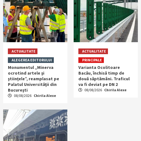
ACTUALITATE
ACTUALITATE
ALEGEREA EDITORULUI
PRINCIPALE
Monumentul „Minerva
Varianta Ocolitoare
ocrotind artele şi
Bacău, închisă timp de
ştiinţele”, reamplasat pe
două săptămâni. Traficul
Palatul Universităţii din
va fi deviat pe DN 2
Bucureşti
08/08/2026
Chirila Alexe
08/08/2026
Chirila Alexe