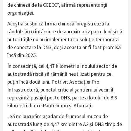
de chinezii de la CCECC”, afirmă reprezentanții
organizației.
Aceștia susțin că firma chineză înregistrează la
rândul său o întârziere de aproximativ patru luni și că
autoritățile nu au implementat o soluție temporară
de conectare la DN3, deși aceasta ar fi fost promisă
încă din 2025.
În consecință, cei 4,47 kilometri ai noului sector de
autostradă riscă să rămână neutilizați pentru cel
puțin încă două luni. Potrivit Asociaţiei Pro
Infrastructură, punctul critic al șantierului vecin îl
reprezintă pasajul peste DN3, parte a lotului de 8,6
kilometri dintre Pantelimon și Afumați.
„Să ne bucurăm așadar de frumosul muzeu de
autostradă lung de 4,47 km dintre A2 și DN3 timp de