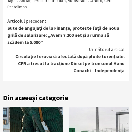
Tags:
Asociaţia Pro Infrastructură
,
Autostrada A0 Nord
,
Cernica-
Pantelimon
Continue
Articolul precedent
Sute de angajați de la Finanțe, proteste față de noua
Reading
grilă de salarizare: „Avem 7.200 net și ar urma să
scădem la 5.000”
Următorul articol
Circulație feroviară afectată după ploile torențiale.
CFR a trecut la tracțiune Diesel pe tronsonul Hanu
Conachi – Independența
Din aceeași categorie