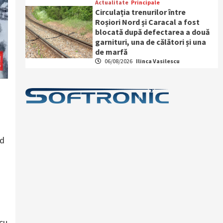
Actualitate
Principale
Circulația trenurilor între
Roșiori Nord și Caracal a fost
blocată după defectarea a două
garnituri, una de călători și una
de marfă
06/08/2026
Ilinca Vasilescu
nd
 cu