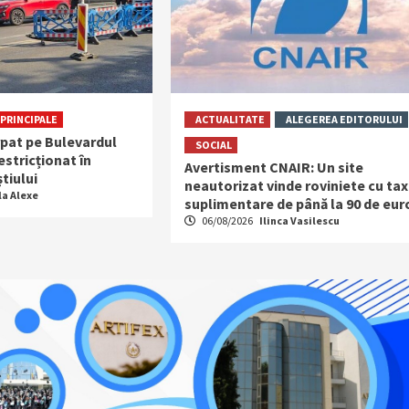
PRINCIPALE
ACTUALITATE
ALEGEREA EDITORULUI
rpat pe Bulevardul
SOCIAL
restricționat în
Avertisment CNAIR: Un site
tiului
neautorizat vinde roviniete cu ta
la Alexe
suplimentare de până la 90 de eur
06/08/2026
Ilinca Vasilescu