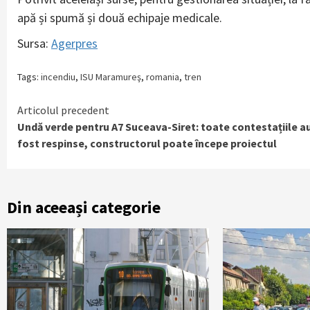
apă și spumă și două echipaje medicale.
Sursa:
Agerpres
Tags:
incendiu
,
ISU Maramureş
,
romania
,
tren
Continue
Articolul precedent
Undă verde pentru A7 Suceava-Siret: toate contestațiile a
Reading
fost respinse, constructorul poate începe proiectul
Din aceeași categorie