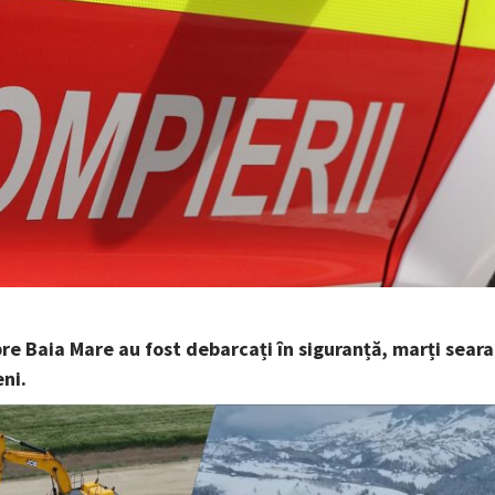
re Baia Mare au fost debarcați în siguranță, marți seara
eni.