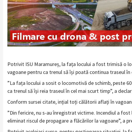
Potrivit ISU Maramureș, la fața locului a fost trimisă o l
vagoane pentru ca trenul să își poată continua traseul în 
”La fața locului a sosit o locomotivă de schimb, peste 60
ca trenul să își reia traseul în cel mai scurt timp”, a de
Conform sursei citate, ințial toți călătorii aflați în vagoa
”Din fericire, nu s-au înregistrat victime. Incendiul a fost
eliminat riscul de propagare a flăcărilor la vagoane”, a p
Potrivit aceleiași surse, pentru gestionarea situației, la 