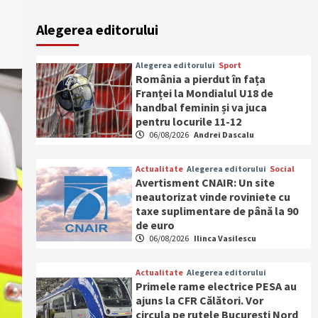
Alegerea editorului
Alegerea editorului
Sport
România a pierdut în fața
Franței la Mondialul U18 de
handbal feminin și va juca
pentru locurile 11-12
06/08/2026
Andrei Dascalu
Actualitate
Alegerea editorului
Social
Avertisment CNAIR: Un site
neautorizat vinde roviniete cu
taxe suplimentare de până la 90
de euro
06/08/2026
Ilinca Vasilescu
Actualitate
Alegerea editorului
Primele rame electrice PESA au
ajuns la CFR Călători. Vor
circula pe rutele București Nord