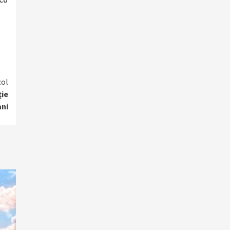
col
ție
ani