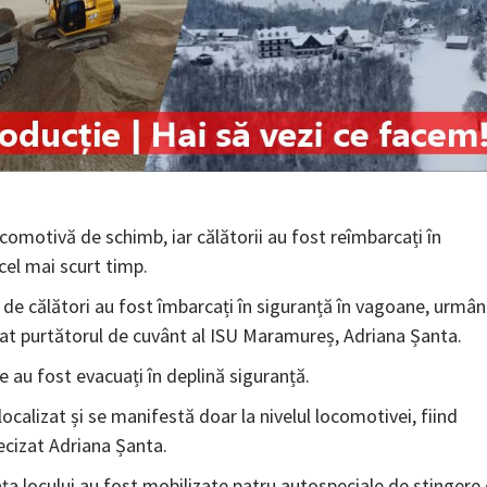
ocomotivă de schimb, iar călătorii au fost reîmbarcați în
cel mai scurt timp.
 de călători au fost îmbarcați în siguranță în vagoane, urmâ
clarat purtătorul de cuvânt al ISU Maramureș, Adriana Șanta.
ne au fost evacuați în deplină siguranță.
 localizat și se manifestă doar la nivelul locomotivei, fiind
recizat Adriana Șanta.
fața locului au fost mobilizate patru autospeciale de stingere