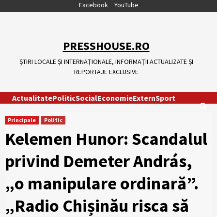
Skip
Facebook
YouTube
to
content
PRESSHOUSE.RO
ȘTIRI LOCALE ȘI INTERNAȚIONALE, INFORMAȚII ACTUALIZATE ȘI
REPORTAJE EXCLUSIVE
Actualitate
Politic
Social
Economie
Extern
Sport
Principale
Politic
Kelemen Hunor: Scandalul
privind Demeter András,
„o manipulare ordinară”.
„Radio Chișinău risca să