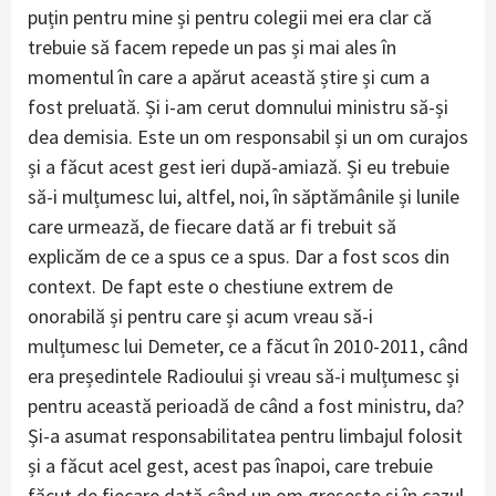
puțin pentru mine și pentru colegii mei era clar că
trebuie să facem repede un pas și mai ales în
momentul în care a apărut această știre și cum a
fost preluată. Și i-am cerut domnului ministru să-și
dea demisia. Este un om responsabil și un om curajos
și a făcut acest gest ieri după-amiază. Și eu trebuie
să-i mulțumesc lui, altfel, noi, în săptămânile și lunile
care urmează, de fiecare dată ar fi trebuit să
explicăm de ce a spus ce a spus. Dar a fost scos din
context. De fapt este o chestiune extrem de
onorabilă și pentru care și acum vreau să-i
mulțumesc lui Demeter, ce a făcut în 2010-2011, când
era președintele Radioului și vreau să-i mulțumesc și
pentru această perioadă de când a fost ministru, da?
Și-a asumat responsabilitatea pentru limbajul folosit
și a făcut acel gest, acest pas înapoi, care trebuie
făcut de fiecare dată când un om greșește și în cazul