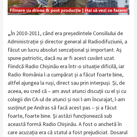
„
În 2010-2011, când era președintele Consiliului de
Administrație și director general al Radiodifuziunii, a
făcut un lucru absolut senzațional și important. Aș
spune patriotic, dacă nu ar fi acest cuvânt uzat.
Fiindcă Radio Chișinău era într-o situație dificilă, iar
Radio România l-a cumpărat și a făcut foarte bine,
altfel ajungea la ruși, direct sau prin interpuși. Și, de
aceea, eu cred că – am avut atunci discuții cu el și cu
colegii din CA-ul de atunci și noi l-am încurajat, l-am
susținut pe Andras să facă acest pas – și a făcut
foarte, foarte bine. Și astăzi funcționează sub
această formă Radio Chișinău. A fost o anchetă în
care acuzația era că statul a fost prejudiciat. Dosarul