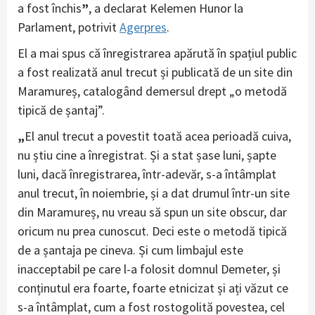
a fost închis
”
, a declarat Kelemen Hunor la
Parlament, potrivit
Agerpres
.
El a mai spus că înregistrarea apărută în spațiul public
a fost realizată anul trecut și publicată de un site din
Maramureș, catalogând demersul drept „o metodă
tipică de șantaj”.
„
El anul trecut a povestit toată acea perioadă cuiva,
nu știu cine a înregistrat. Și a stat șase luni, șapte
luni, dacă înregistrarea, într-adevăr, s-a întâmplat
anul trecut, în noiembrie, și a dat drumul într-un site
din Maramureș, nu vreau să spun un site obscur, dar
oricum nu prea cunoscut. Deci este o metodă tipică
de a șantaja pe cineva. Și cum limbajul este
inacceptabil pe care l-a folosit domnul Demeter, și
conținutul era foarte, foarte etnicizat și ați văzut ce
s-a întâmplat, cum a fost rostogolită povestea, cel