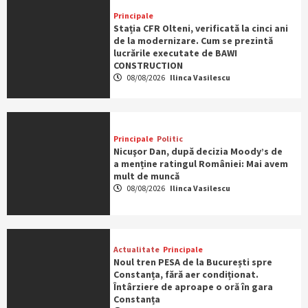
Principale
Stația CFR Olteni, verificată la cinci ani
de la modernizare. Cum se prezintă
lucrările executate de BAWI
CONSTRUCTION
08/08/2026
Ilinca Vasilescu
Principale
Politic
Nicuşor Dan, după decizia Moody’s de
a menține ratingul României: Mai avem
mult de muncă
08/08/2026
Ilinca Vasilescu
Actualitate
Principale
Noul tren PESA de la București spre
Constanța, fără aer condiționat.
Întârziere de aproape o oră în gara
Constanța