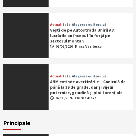
Actualitate
Alegerea editorului
Vești de pe Autostrada Unirii A8:
lucrările au început în forță pe
sectorul montan
07/08/2026
Ilinca Vasilescu
Actualitate
Alegerea editorului
ANM extinde avertizările – Caniculă de
până la 39 de grade, dar și vijelii
puternice, grindină și ploi torențiale
07/08/2026
Chirila Alexe
Principale