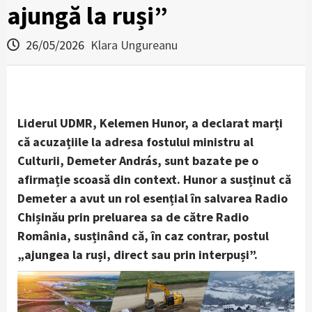
ajungă la ruși”
26/05/2026
Klara Ungureanu
Liderul UDMR, Kelemen Hunor, a declarat marți
că acuzațiile la adresa fostului ministru al
Culturii, Demeter András, sunt bazate pe o
afirmație scoasă din context. Hunor a susținut că
Demeter a avut un rol esențial în salvarea Radio
Chișinău prin preluarea sa de către Radio
România, susținând că, în caz contrar, postul
„ajungea la ruși, direct sau prin interpuși”.