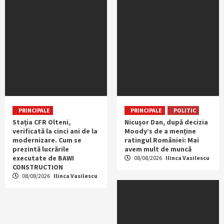
PRINCIPALE
PRINCIPALE
POLITIC
Stația CFR Olteni,
Nicuşor Dan, după decizia
verificată la cinci ani de la
Moody’s de a menține
modernizare. Cum se
ratingul României: Mai
prezintă lucrările
avem mult de muncă
executate de BAWI
08/08/2026
Ilinca Vasilescu
CONSTRUCTION
08/08/2026
Ilinca Vasilescu