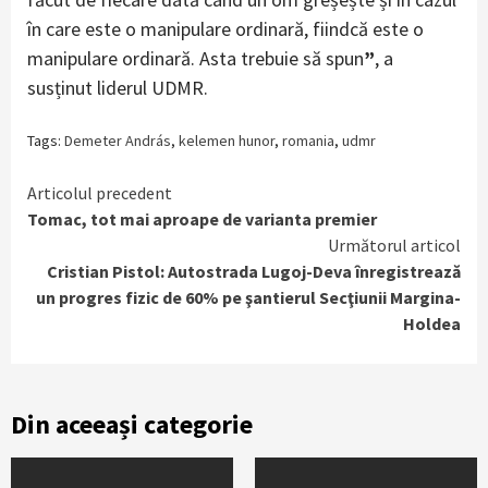
în care este o manipulare ordinară, fiindcă este o
manipulare ordinară. Asta trebuie să spun
”
, a
susținut liderul UDMR.
Tags:
Demeter András
,
kelemen hunor
,
romania
,
udmr
Continue
Articolul precedent
Tomac, tot mai aproape de varianta premier
Reading
Următorul articol
Cristian Pistol: Autostrada Lugoj-Deva înregistrează
un progres fizic de 60% pe şantierul Secţiunii Margina-
Holdea
Din aceeași categorie