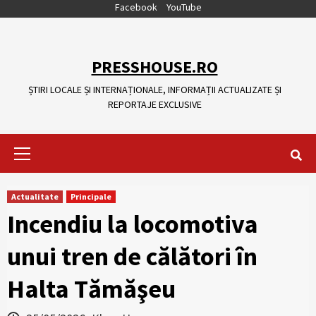
Skip
Facebook
YouTube
to
content
PRESSHOUSE.RO
ȘTIRI LOCALE ȘI INTERNAȚIONALE, INFORMAȚII ACTUALIZATE ȘI
REPORTAJE EXCLUSIVE
Primary
Menu
Actualitate
Principale
Incendiu la locomotiva
unui tren de călători în
Halta Tămăşeu