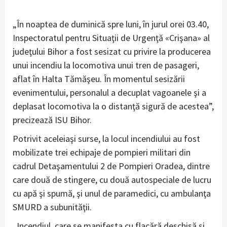
„În noaptea de duminică spre luni, în jurul orei 03.40,
Inspectoratul pentru Situaţii de Urgenţă «Crişana» al
judeţului Bihor a fost sesizat cu privire la producerea
unui incendiu la locomotiva unui tren de pasageri,
aflat în Halta Tămăşeu. În momentul sesizării
evenimentului, personalul a decuplat vagoanele şi a
deplasat locomotiva la o distanţă sigură de acestea”,
precizează ISU Bihor.
Potrivit aceleiaşi surse, la locul incendiului au fost
mobilizate trei echipaje de pompieri militari din
cadrul Detaşamentului 2 de Pompieri Oradea, dintre
care două de stingere, cu două autospeciale de lucru
cu apă şi spumă, şi unul de paramedici, cu ambulanţa
SMURD a subunităţii.
„Incendiul, care se manifesta cu flacără deschisă şi