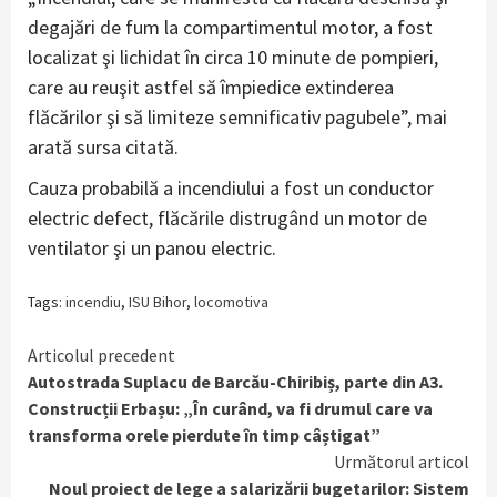
degajări de fum la compartimentul motor, a fost
localizat şi lichidat în circa 10 minute de pompieri,
care au reuşit astfel să împiedice extinderea
flăcărilor şi să limiteze semnificativ pagubele”, mai
arată sursa citată.
Cauza probabilă a incendiului a fost un conductor
electric defect, flăcările distrugând un motor de
ventilator şi un panou electric.
Tags:
incendiu
,
ISU Bihor
,
locomotiva
Continue
Articolul precedent
Autostrada Suplacu de Barcău-Chiribiș, parte din A3.
Reading
Construcții Erbașu: „În curând, va fi drumul care va
transforma orele pierdute în timp câștigat”
Următorul articol
Noul proiect de lege a salarizării bugetarilor: Sistem