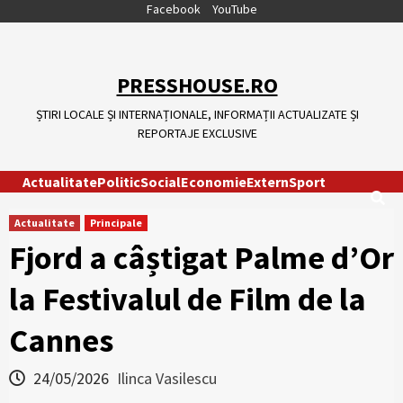
Skip
Facebook
YouTube
to
content
PRESSHOUSE.RO
ȘTIRI LOCALE ȘI INTERNAȚIONALE, INFORMAȚII ACTUALIZATE ȘI
REPORTAJE EXCLUSIVE
Actualitate
Politic
Social
Economie
Extern
Sport
Actualitate
Principale
Fjord a câștigat Palme d’Or
la Festivalul de Film de la
Cannes
24/05/2026
Ilinca Vasilescu