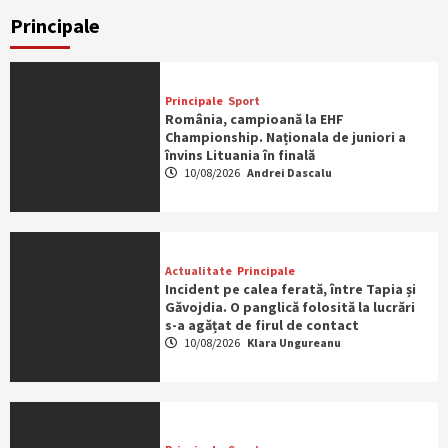
Principale
Principale
Sport
România, campioană la EHF
Championship. Naționala de juniori a
învins Lituania în finală
10/08/2026
Andrei Dascalu
Actualitate
Principale
Incident pe calea ferată, între Tapia și
Găvojdia. O panglică folosită la lucrări
s-a agățat de firul de contact
10/08/2026
Klara Ungureanu