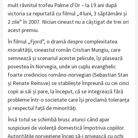
mult râvnitul trofeu Palme d’Or – la 19 ani după
victoria sa repurtată cu filmul „4 luni, 3 săptămâni și
2 zile” în 2007. Niciun cineast nu a câștigat de trei ori
acest premiu.
În filmul „Fjord”, o dramă despre complexitatea
moralității, cineastul român Cristian Mungiu, care
semnează și scenariul acestei pelicule, își plasează
povestea în Norvegia, unde un cuplu evanghelic
foarte credincios româno-norvegian (Sebastian Stan
și Renate Reinsve) se stabilește împreună cu cei cinci
copii ai săi și pare, la început, că se integrează fără
probleme într-o societate care își proclamă toleranța
și respectul față de minorități.
Însă totul se schimbă brusc atunci când apar
suspiciuni de violență domestică împotriva copiilor.
Autoritățile norvegiene încep să-i privească cu ochi