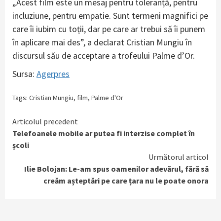
„Acest film este un mesaj pentru toleranță, pentru
incluziune, pentru empatie. Sunt termeni magnifici pe
care îi iubim cu toții, dar pe care ar trebui să îi punem
în aplicare mai des”, a declarat Cristian Mungiu în
discursul său de acceptare a trofeului Palme d’Or.
Sursa:
Agerpres
Tags:
Cristian Mungiu
,
film
,
Palme d'Or
Continue
Articolul precedent
Telefoanele mobile ar putea fi interzise complet în
Reading
școli
Următorul articol
Ilie Bolojan: Le-am spus oamenilor adevărul, fără să
creăm așteptări pe care țara nu le poate onora