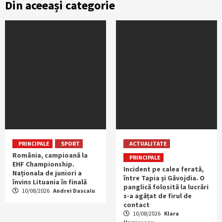
Din aceeași categorie
PRINCIPALE
SPORT
ACTUALITATE
România, campioană la
PRINCIPALE
EHF Championship.
Incident pe calea ferată,
Naționala de juniori a
între Tapia și Găvojdia. O
învins Lituania în finală
panglică folosită la lucrări
10/08/2026
Andrei Dascalu
s-a agățat de firul de
contact
10/08/2026
Klara